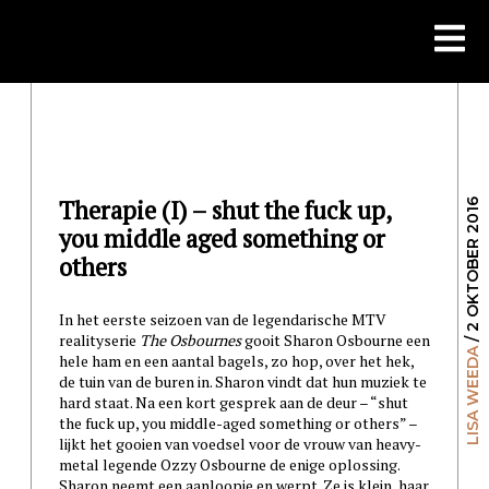
Skip
to
content
Therapie (I) – shut the fuck up,
/ 2 OKTOBER 2016
you middle aged something or
others
In het eerste seizoen van de legendarische MTV
realityserie
The Osbournes
gooit Sharon Osbourne een
LISA WEEDA
hele ham en een aantal bagels, zo hop, over het hek,
de tuin van de buren in. Sharon vindt dat hun muziek te
hard staat. Na een kort gesprek aan de deur – “shut
the fuck up, you middle-aged something or others” –
lijkt het gooien van voedsel voor de vrouw van heavy-
metal legende Ozzy Osbourne de enige oplossing.
Sharon neemt een aanloopje en werpt. Ze is klein, haar