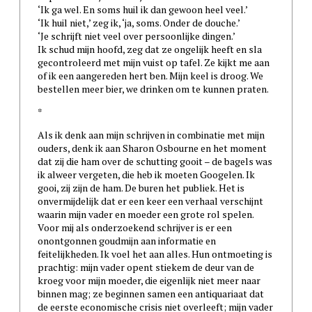
‘Ik ga wel. En soms huil ik dan gewoon heel veel.’
‘Ik huil niet,’ zeg ik, ‘ja, soms. Onder de douche.’
‘Je schrijft niet veel over persoonlijke dingen.’
Ik schud mijn hoofd, zeg dat ze ongelijk heeft en sla
gecontroleerd met mijn vuist op tafel. Ze kijkt me aan
of ik een aangereden hert ben. Mijn keel is droog. We
bestellen meer bier, we drinken om te kunnen praten.
*
Als ik denk aan mijn schrijven in combinatie met mijn
ouders, denk ik aan Sharon Osbourne en het moment
dat zij die ham over de schutting gooit – de bagels was
ik alweer vergeten, die heb ik moeten Googelen. Ik
gooi, zij zijn de ham. De buren het publiek. Het is
onvermijdelijk dat er een keer een verhaal verschijnt
waarin mijn vader en moeder een grote rol spelen.
Voor mij als onderzoekend schrijver is er een
onontgonnen goudmijn aan informatie en
feitelijkheden. Ik voel het aan alles. Hun ontmoeting is
prachtig: mijn vader opent stiekem de deur van de
kroeg voor mijn moeder, die eigenlijk niet meer naar
binnen mag; ze beginnen samen een antiquariaat dat
de eerste economische crisis niet overleeft; mijn vader