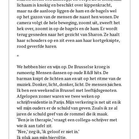
lichaam is knokig en beschikt over kippenkracht,
maar na die aanloop liggen de ham en de bagels wel
op het gazon van de mensen die naast hen wonen. De
camera volgt de hele beweging, zoomt uit, zweeft het
hek over, zoomt in op de bagels en de ham. Er wordt
terug gesneden naar het gezicht van Sharon. Ze haalt
haar schouders op en zit even aan haar kortgeknipte,
rood geverfde haren.
*
We hebben bier en wijn op. De Brusselse kroeg is
rumoerig. Mensen dansen op oude R&B hits. De
barman knipt de lichten aan en uit op het ritme van de
muziek. Donker, licht, donker, licht. De mensen juichen.
Ik ben een weekend in Brussel met leeftijdsgenoten.
Afgelopen zomer waren we twee weken op
schrijfresidentie in Parijs. Mijn verkering is net uit en ik
wil mijn ouders er de schuld van geven. Zoals ik ze al
jaren de schuld geef van de rommel die ik maak.
‘Ben je in therapie,’ vraagt een collega-schrijver met
wie ik aan tafel zit.
‘Nee,’ zeg ik, ‘ik geloof er niet in.’
Ik pluk aan mijn bierviltje.