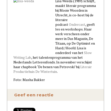
Lisa Weeda (1989) schrijft,
maakt literair programma
bij Mooie Woorden in
Utrecht, is co-host bij de
literaire
podcast
Ondercast
, geeft
les en workshops. Haar
werk verscheen onder
meer in Das Magazin, De
Titaan, op De Optimist en
Hard//Hoofd. Lisa is
onderdeel van het
Slow
Writing Lab
, het talentenprogramma van het
Nederlands Letterenfonds. In november verschijnt
haar chapbook ‘De benen van Petrovski’ bij
Literair
Productiehuis De Wintertuin
.
Foto: Masha Bakker
Geef een reactie