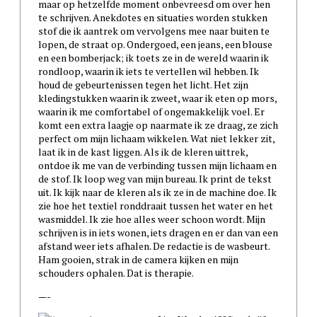
maar op hetzelfde moment onbevreesd om over hen
te schrijven. Anekdotes en situaties worden stukken
stof die ik aantrek om vervolgens mee naar buiten te
lopen, de straat op. Ondergoed, een jeans, een blouse
en een bomberjack; ik toets ze in de wereld waarin ik
rondloop, waarin ik iets te vertellen wil hebben. Ik
houd de gebeurtenissen tegen het licht. Het zijn
kledingstukken waarin ik zweet, waar ik eten op mors,
waarin ik me comfortabel of ongemakkelijk voel. Er
komt een extra laagje op naarmate ik ze draag, ze zich
perfect om mijn lichaam wikkelen. Wat niet lekker zit,
laat ik in de kast liggen. Als ik de kleren uittrek,
ontdoe ik me van de verbinding tussen mijn lichaam en
de stof. Ik loop weg van mijn bureau. Ik print de tekst
uit. Ik kijk naar de kleren als ik ze in de machine doe. Ik
zie hoe het textiel ronddraait tussen het water en het
wasmiddel. Ik zie hoe alles weer schoon wordt. Mijn
schrijven is in iets wonen, iets dragen en er dan van een
afstand weer iets afhalen. De redactie is de wasbeurt.
Ham gooien, strak in de camera kijken en mijn
schouders ophalen. Dat is therapie.
—-