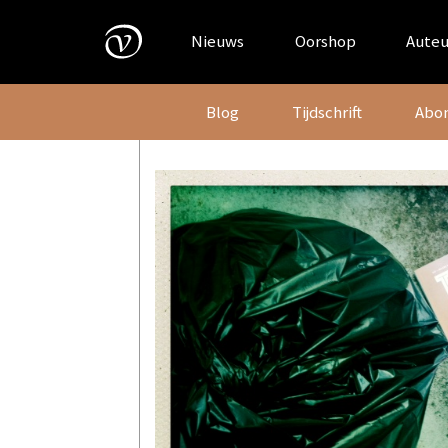
Skip
to
Nieuws
Oorshop
Auteu
content
Blog
Tijdschrift
Abo