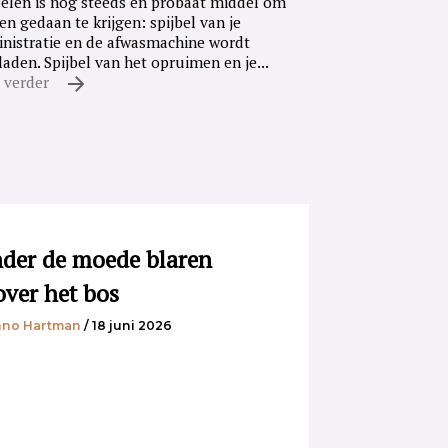
belen is nog steeds en probaat middel om
en gedaan te krijgen: spijbel van je
nistratie en de afwasmachine wordt
laden. Spijbel van het opruimen en je...
 verder
der de moede blaren
over het bos
no Hartman
/ 18 juni 2026