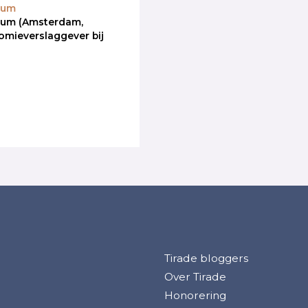
kum
kum (Amsterdam,
omieverslaggever bij
Tirade bloggers
Over Tirade
Honorering