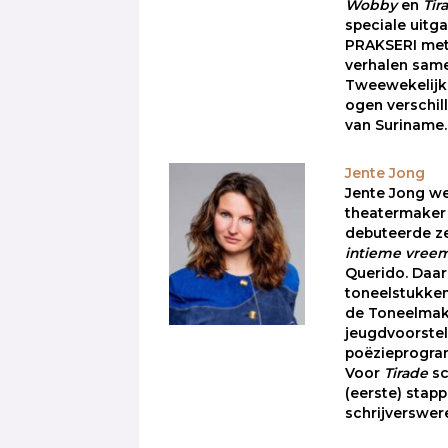
Wobby
en
Tir
speciale uitg
PRAKSERI met
verhalen sam
Tweewekelijks
ogen verschi
van Suriname.
Jente Jong
Jente Jong wer
theatermaker e
debuteerde z
intieme vree
Querido. Daarn
toneelstukke
de Toneelmake
jeugdvoorstel
poëzieprogr
Voor
Tirade
sc
(eerste) stapp
schrijverswer