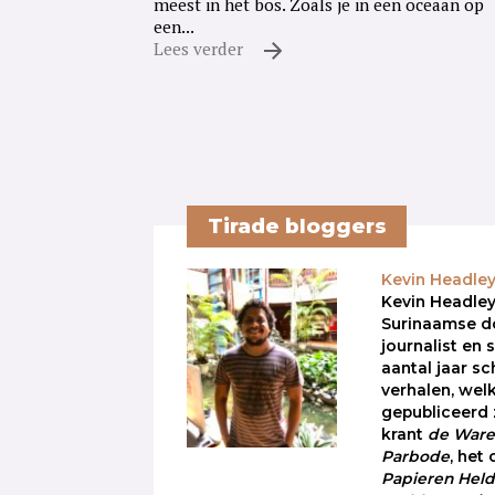
meest in het bos. Zoals je in een oceaan op
een...
Lees verder
Tirade bloggers
Kevin Headle
Kevin Headley
Surinaamse d
journalist en 
aantal jaar sch
verhalen, wel
gepubliceerd 
krant
de Ware 
Parbode
, het 
Papieren Hel