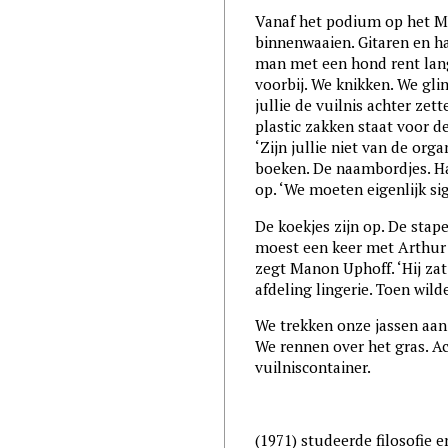
Vanaf het podium op het 
binnenwaaien. Gitaren en h
man met een hond rent lang
voorbij. We knikken. We gl
jullie de vuilnis achter zet
plastic zakken staat voor 
‘Zijn jullie niet van de org
boeken. De naambordjes. H
op. ‘We moeten eigenlijk sig
De koekjes zijn op. De stap
moest een keer met Arthur J
zegt Manon Uphoff. ‘Hij zat
afdeling lingerie. Toen wil
We trekken onze jassen aan.
We rennen over het gras. A
vuilniscontainer.
(1971) studeerde filosofie 