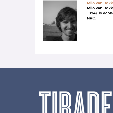
Milo van Bok
Milo van Bok
1994) is econ
NRC.