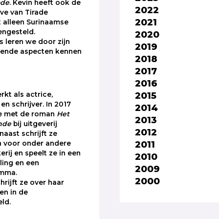
ade
. Kevin heeft ook de
2022
ave van Tirade
2021
 alleen Surinaamse
engesteld.
2020
 leren we door zijn
2019
llende aspecten kennen
2018
2017
2016
2015
kt als actrice,
n schrijver. In 2017
2014
e met de roman
Het
2013
mde
bij uitgeverij
2012
aast schrijft ze
2011
n voor onder andere
rij en speelt ze in een
2010
ling en een
2009
amma.
2000
hrijft ze over haar
en in de
eld.