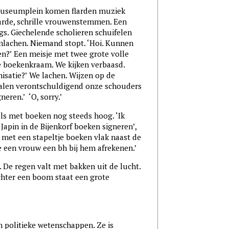
Museumplein komen flarden muziek
arde, schrille vrouwenstemmen. Een
s. Giechelende scholieren schuifelen
imlachen. Niemand stopt. ‘Hoi. Kunnen
ten?’ Een meisje met twee grote volle
de boekenkraam. We kijken verbaasd.
anisatie?’ We lachen. Wijzen op de
alen verontschuldigend onze schouders
neren.’ ‘O, sorry.’
els met boeken nog steeds hoog. ‘Ik
apin in de Bijenkorf boeken signeren’,
 met een stapeltje boeken vlak naast de
de een vrouw een bh bij hem afrekenen.’
 De regen valt met bakken uit de lucht.
chter een boom staat een grote
en politieke wetenschappen. Ze is