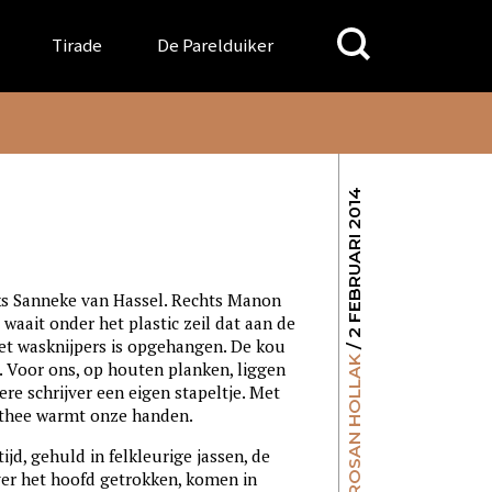
Search
Tirade
De Parelduiker
for:
/ 2 FEBRUARI 2014
nks Sanneke van Hassel. Rechts Manon
 waait onder het plastic zeil dat aan de
et wasknijpers is opgehangen. De kou
ROSAN HOLLAK
. Voor ons, op houten planken, liggen
re schrijver een eigen stapeltje. Met
 thee warmt onze handen.
jd, gehuld in felkleurige jassen, de
ver het hoofd getrokken, komen in