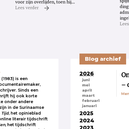
spij
voor zijn overlijden, toen hij...
ding
Lees verder
admi
inge
Lees
Blog archief
2026
On
y
 (1983) is een
juni
– 
ocumentairemaker,
mei
schrijver. Sinds een
april
Men
maart
rijft hij ook korte
februari
ke onder andere
januari
zijn in de Surinaamse
2025
Tijd
, het opinieblad
online literair tijdschrift
2024
den
, het tijdschrift
2023