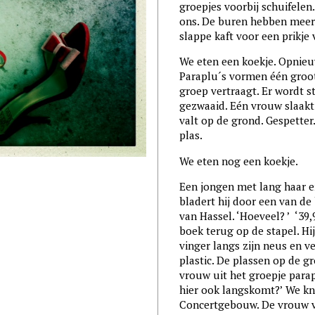
groepjes voorbij schuifelen. 
ons. De buren hebben meer 
slappe kaft voor een prikje
We eten een koekje. Opnieuw
Paraplu´s vormen één groo
groep vertraagt. Er wordt st
gezwaaid. Eén vrouw slaakt 
valt op de grond. Gespetter.
plas.
We eten nog een koekje.
Een jongen met lang haar en 
bladert hij door een van de
van Hassel. ‘Hoeveel? ’ ‘39,9
boek terug op de stapel. Hi
vinger langs zijn neus en v
plastic. De plassen op de g
vrouw uit het groepje parapl
hier ook langskomt?’ We kni
Concertgebouw. De vrouw v