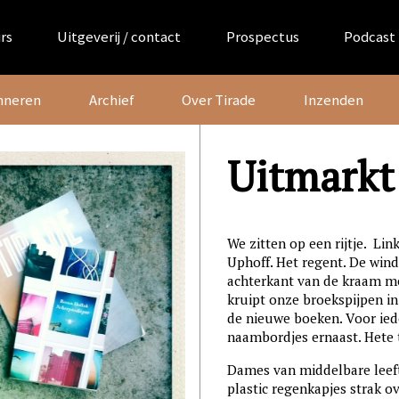
rs
Uitgeverij / contact
Prospectus
Podcast
nneren
Archief
Over Tirade
Inzenden
Uitmarkt
We zitten op een rijtje. Li
Uphoff. Het regent. De wind
achterkant van de kraam m
kruipt onze broekspijpen in
de nieuwe boeken. Voor iede
naambordjes ernaast. Hete
Dames van middelbare leefti
plastic regenkapjes strak o