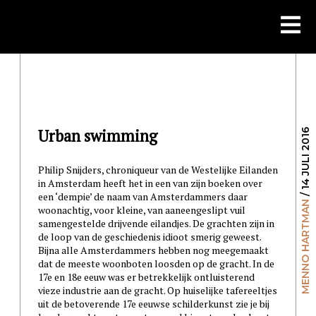
Skip
to
content
Urban swimming
/ 14 JULI 2016
Philip Snijders, chroniqueur van de Westelijke Eilanden
in Amsterdam heeft het in een van zijn boeken over
een ‘dempie’ de naam van Amsterdammers daar
MENNO HARTMAN
woonachtig, voor kleine, van aaneengeslipt vuil
samengestelde drijvende eilandjes. De grachten zijn in
de loop van de geschiedenis idioot smerig geweest.
Bijna alle Amsterdammers hebben nog meegemaakt
dat de meeste woonboten loosden op de gracht. In de
17e en 18e eeuw was er betrekkelijk ontluisterend
vieze industrie aan de gracht. Op huiselijke tafereeltjes
uit de betoverende 17e eeuwse schilderkunst zie je bij