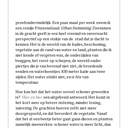
proefondervindelijk. Een paar maal per week zwem ik
een rondje Prinseneiland.
Urban Swimming
. Zwemmen
in de gracht geeft je een heel vreemd en onverwacht
perspectief op een stukje van de stad dat je dacht te
kennen. Het is de wereld van de kades, beschoeiing,
vegetatie aan de rand van water en land, planten die ik
niet kende of vergeten was, de onderzijden van
bruggen, het roest op schepen, de wereld onder
piertjes die je van bovenaf niet ziet, de broedende
eenden en waterhoentjes. 830 meter kade aan twee
zijden. Het water stinkt niet, en is fris van
temperatuur.
Hoe kan het dat het water zoveel schoner geworden
is?
Hier
en hier
een uitgebreid antwoord. Het komt in
het kort neer op betere riolering, minder lozing,
zuivering. De grachten hoeven zelfs niet meer
doorgespoeld, en dat bevordert de vegetatie. Vanaf
dat het al een beetje beter gaat gaan dieren en planten
namelijk meewerken: schoner water is meer licht, dan