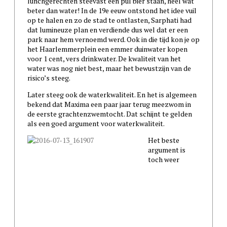
lunchgerechten steevast een pul bier staan, heel wat
beter dan water! In de 19e eeuw ontstond het idee vuil
op te halen en zo de stad te ontlasten, Sarphati had
dat lumineuze plan en verdiende dus wel dat er een
park naar hem vernoemd werd. Ook in die tijd kon je op
het Haarlemmerplein een emmer duinwater kopen
voor 1 cent, vers drinkwater. De kwaliteit van het
water was nog niet best, maar het bewustzijn van de
risico’s steeg.
Later steeg ook de waterkwaliteit. En het is algemeen
bekend dat Maxima een paar jaar terug meezwom in
de eerste grachtenzwemtocht. Dat schijnt te gelden
als een goed argument voor waterkwaliteit.
Het beste
argument is
toch weer