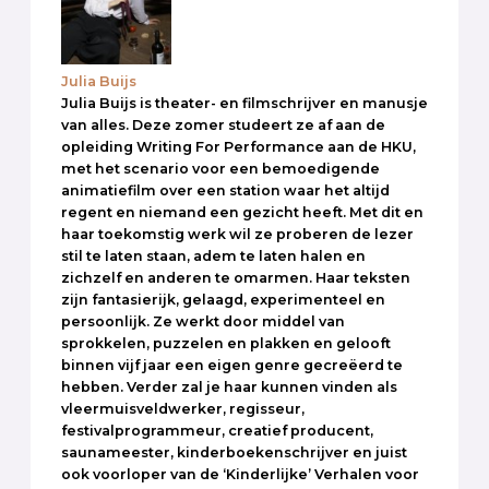
Julia Buijs
Julia Buijs is theater- en filmschrijver en manusje
van alles. Deze zomer studeert ze af aan de
opleiding Writing For Performance aan de HKU,
met het scenario voor een bemoedigende
animatiefilm over een station waar het altijd
regent en niemand een gezicht heeft. Met dit en
haar toekomstig werk wil ze proberen de lezer
stil te laten staan, adem te laten halen en
zichzelf en anderen te omarmen. Haar teksten
zijn fantasierijk, gelaagd, experimenteel en
persoonlijk. Ze werkt door middel van
sprokkelen, puzzelen en plakken en gelooft
binnen vijf jaar een eigen genre gecreëerd te
hebben. Verder zal je haar kunnen vinden als
vleermuisveldwerker, regisseur,
festivalprogrammeur, creatief producent,
saunameester, kinderboekenschrijver en juist
ook voorloper van de ‘Kinderlijke’ Verhalen voor