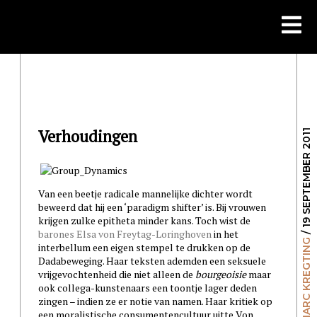
Skip
to
content
Verhoudingen
/ 19 SEPTEMBER 2011
Van een beetje radicale mannelijke dichter wordt
beweerd dat hij een ‘paradigm shifter’ is. Bij vrouwen
krijgen zulke epitheta minder kans. Toch wist de
barones Elsa von Freytag-Loringhoven
in het
MARC KREGTING
interbellum een eigen stempel te drukken op de
Dadabeweging. Haar teksten ademden een seksuele
vrijgevochtenheid die niet alleen de
bourgeoisie
maar
ook collega-kunstenaars een toontje lager deden
zingen – indien ze er notie van namen. Haar kritiek op
een moralistische consumentencultuur uitte Von