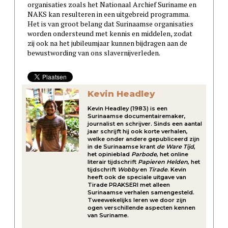
organisaties zoals het Nationaal Archief Suriname en
NAKS kan resulteren in een uitgebreid programma.
Het is van groot belang dat Surinaamse organisaties
worden ondersteund met kennis en middelen, zodat
zij ook na het jubileumjaar kunnen bijdragen aan de
bewustwording van ons slavernijverleden.
Kevin Headley
Kevin Headley (1983) is een
Surinaamse documentairemaker,
journalist en schrijver. Sinds een aantal
jaar schrijft hij ook korte verhalen,
welke onder andere gepubliceerd zijn
in de Surinaamse krant
de Ware Tijd
,
het opinieblad
Parbode
, het online
literair tijdschrift
Papieren Helden
, het
tijdschrift
Wobby
en
Tirade
. Kevin
heeft ook de speciale uitgave van
Tirade PRAKSERI met alleen
Surinaamse verhalen samengesteld.
Tweewekelijks leren we door zijn
ogen verschillende aspecten kennen
van Suriname.