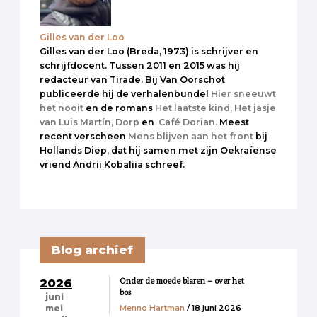
Gilles van der Loo
Gilles van der Loo (Breda, 1973) is schrijver en
schrijfdocent. Tussen 2011 en 2015 was hij
redacteur van Tirade. Bij Van Oorschot
publiceerde hij de verhalenbundel
Hier sneeuwt
het nooit
en de romans
Het laatste kind,
Het jasje
van Luis Martín,
Dorp
en
Café Dorian.
Meest
recent verscheen
Mens blijven aan het front
bij
Hollands Diep, dat hij samen met zijn Oekraïense
vriend Andrii Kobaliia schreef.
Blog archief
Onder de moede blaren – over het
2026
bos
juni
Menno Hartman
/ 18 juni 2026
mei