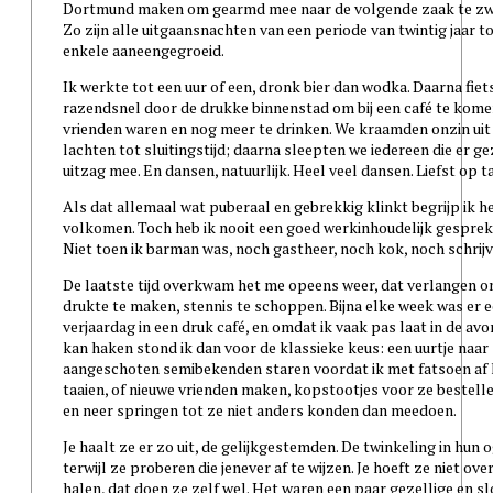
Dortmund maken om gearmd mee naar de volgende zaak te zw
Zo zijn alle uitgaansnachten van een periode van twintig jaar t
enkele aaneengegroeid.
Ik werkte tot een uur of een, dronk bier dan wodka. Daarna fiets
razendsnel door de drukke binnenstad om bij een café te kom
vrienden waren en nog meer te drinken. We kraamden onzin uit
lachten tot sluitingstijd; daarna sleepten we iedereen die er ge
uitzag mee. En dansen, natuurlijk. Heel veel dansen. Liefst op ta
Als dat allemaal wat puberaal en gebrekkig klinkt begrijp ik h
volkomen. Toch heb ik nooit een goed werkinhoudelijk gesprek
Niet toen ik barman was, noch gastheer, noch kok, noch schrijv
De laatste tijd overkwam het me opeens weer, dat verlangen 
drukte te maken, stennis te schoppen. Bijna elke week was er 
verjaardag in een druk café, en omdat ik vaak pas laat in de avo
kan haken stond ik dan voor de klassieke keus: een uurtje naar
aangeschoten semibekenden staren voordat ik met fatsoen af
taaien, of nieuwe vrienden maken, kopstootjes voor ze bestell
en neer springen tot ze niet anders konden dan meedoen.
Je haalt ze er zo uit, de gelijkgestemden. De twinkeling in hun 
terwijl ze proberen die jenever af te wijzen. Je hoeft ze niet over
halen, dat doen ze zelf wel. Het waren een paar gezellige en s