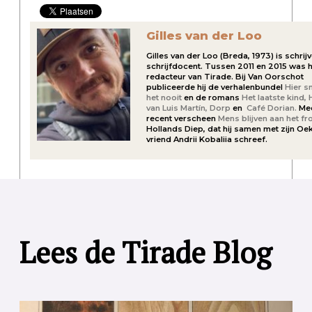
Gilles van der Loo
Gilles van der Loo (Breda, 1973) is schrij
schrijfdocent. Tussen 2011 en 2015 was h
redacteur van Tirade. Bij Van Oorschot
publiceerde hij de verhalenbundel
Hier s
het nooit
en de romans
Het laatste kind,
van Luis Martín,
Dorp
en
Café Dorian.
Me
recent verscheen
Mens blijven aan het fr
Hollands Diep, dat hij samen met zijn Oe
vriend Andrii Kobaliia schreef.
Lees de Tirade Blog