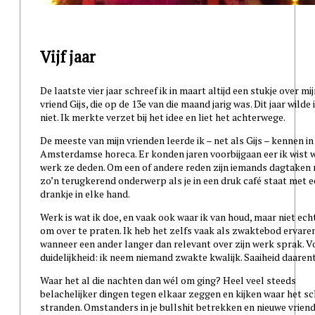
Vijf jaar
De laatste vier jaar schreef ik in maart altijd een stukje over mi
vriend Gijs, die op de 13e van die maand jarig was. Dit jaar wilde 
niet. Ik merkte verzet bij het idee en liet het achterwege.
De meeste van mijn vrienden leerde ik – net als Gijs – kennen in
Amsterdamse horeca. Er konden jaren voorbijgaan eer ik wist 
werk ze deden. Om een of andere reden zijn iemands dagtaken 
zo’n terugkerend onderwerp als je in een druk café staat met 
drankje in elke hand.
Werk is wat ik doe, en vaak ook waar ik van houd, maar niet echt
om over te praten. Ik heb het zelfs vaak als zwaktebod ervare
wanneer een ander langer dan relevant over zijn werk sprak. V
duidelijkheid: ik neem niemand zwakte kwalijk. Saaiheid daar
Waar het al die nachten dan wél om ging? Heel veel steeds
belachelijker dingen tegen elkaar zeggen en kijken waar het sc
stranden. Omstanders in je bullshit betrekken en nieuwe vriend