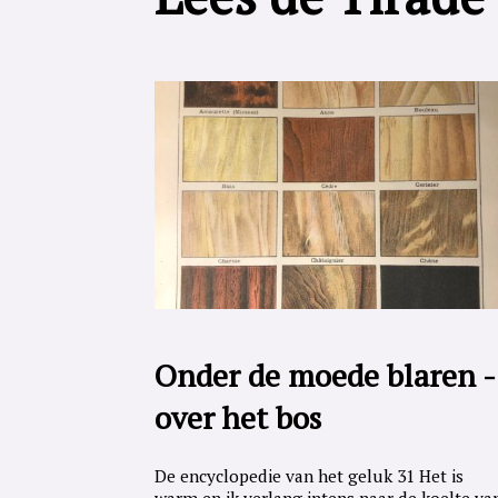
Onder de moede blaren -
over het bos
De encyclopedie van het geluk 31 Het is