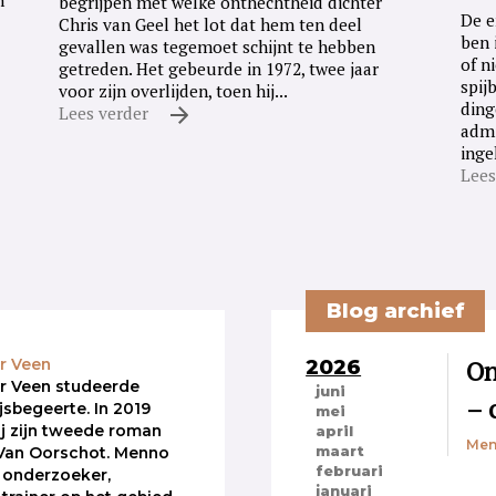
n
begrijpen met welke onthechtheid dichter
De e
Chris van Geel het lot dat hem ten deel
ben 
gevallen was tegemoet schijnt te hebben
of n
getreden. Het gebeurde in 1972, twee jaar
spij
voor zijn overlijden, toen hij...
ding
Lees verder
admi
inge
Lees
Blog archief
2026
On
r Veen
r Veen studeerde
juni
– 
ijsbegeerte. In 2019
mei
ij zijn tweede roman
april
Men
maart
 Van Oorschot. Menno
februari
 onderzoeker,
januari