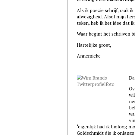
Als ik poëzie schrijf, raak i
afwezigheid. Alsof mijn hers
teken, heb ik het idee dat 
Waar begint het schrijven bi
Hartelijke groet,
Annemieke
——————————
Da
Ov
wi
ne
be
wa
vi
‘eigenlijk had ik bioloog m
Goldschmidt die ik onlangs 