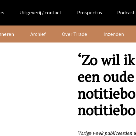
rs
Uitgeverij / contact
Prospectus
Podcast
nneren
Archief
Over Tirade
Inzenden
‘Zo wil ik
een oude
notitiebo
notitiebo
Vorige week publiceerden 