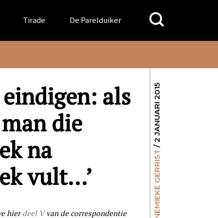
Search
Tirade
De Parelduiker
for:
 eindigen: als
/ 2 JANUARI 2015
 man die
ek na
ANNEMIEKE GERRIST
ek vult…’
we hier
deel V
van de correspondentie