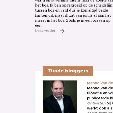
warm en ik verlang intens naar de koelte va
het bos. Ik ben opgegroeid op de scheidslijn
tussen bos en veld dus je kon altijd beide
kanten uit, maar ik zat van jongs af aan het
meest in het bos. Zoals je in een oceaan op
een...
Lees verder
Tirade bloggers
Menno van de
Menno van de
filosofie en w
publiceerde h
Ontweten
bij
werkt ook als