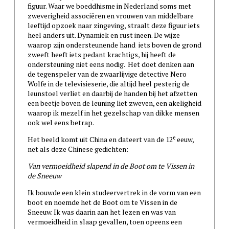
figuur. Waar we boeddhisme in Nederland soms met
zweverigheid associëren en vrouwen van middelbare
leeftijd opzoek naar zingeving, straalt deze figuur iets
heel anders uit. Dynamiek en rust ineen. De wijze
waarop zijn ondersteunende hand iets boven de grond
zweeft heeft iets pedant krachtigs, hij heeft de
ondersteuning niet eens nodig. Het doet denken aan
de tegenspeler van de zwaarlijvige detective Nero
Wolfe in de televisieserie, die altijd heel pesterig de
leunstoel verliet en daarbij de handen bij het afzetten
een beetje boven de leuning liet zweven, een akeligheid
waarop ik mezelf in het gezelschap van dikke mensen
ook wel eens betrap.
e
Het beeld komt uit China en dateert van de 12
eeuw,
net als deze Chinese gedichten:
Van vermoeidheid slapend in de Boot om te Vissen in
de Sneeuw
Ik bouwde een klein studeervertrek in de vorm van een
boot en noemde het de Boot om te Vissen in de
Sneeuw. Ik was daarin aan het lezen en was van
vermoeidheid in slaap gevallen, toen opeens een