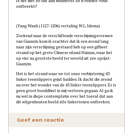
Is het niet zo dat aan Midherfst zo’n rendez-vous
ontbreekt?
(Yang Wanli (1127-1206) vertaling W.L. Idema)
Zoekend naar de verschillende verschijningsvormen
van Guanyin kom ik erachter dat ik een avond lang
naar zijn verschijning gestaard heb op een gifheet
strand op het grote Chinese eiland Hainan, waar het
op vier na grootste beeld ter wereld uit zee oprijst:
Guanyin.
Het is het strand waar we tot onze verbijstering 43
linker teenslippers gejut hadden. Ik dacht die avond
na over het wonder van de 43 linker teenslippers. Er is
geen groot boeddhist in mij verloren gegaan. Al ga ik
nu wel in diepe contemplatie over het toeval dat aan
dit wilgenhouten beeld alle linkertenen ontbreken.
Geef een reactie