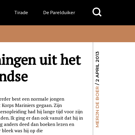
Search
Tirade
De Parelduiker
for:
ingen uit het
/ 2 APRIL 2013
ndse
MERIJN DE BOER
erder best een normale jongen
het Korps Mariniers gegaan. Zijn
rsopleiding had hij lange tijd voor zijn
n. Ik ging er dan ook vanuit dat hij in
einig anders deed dan boeken lezen en
r bleek was hij op die