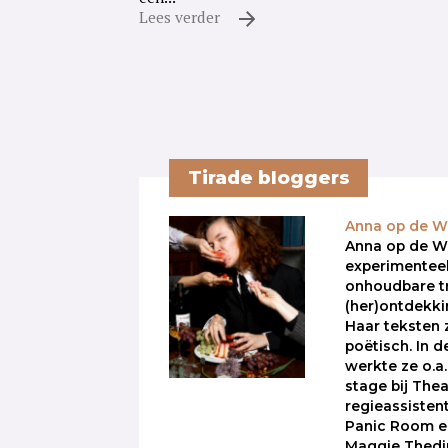
Lees verder
Tirade bloggers
Anna op de 
Anna op de We
experimenteel
onhoudbare t
(her)ontdekki
Haar teksten zi
poëtisch. In d
werkte ze o.a.
stage bij Thea
regieassisten
Panic Room e
Maggie Thedi