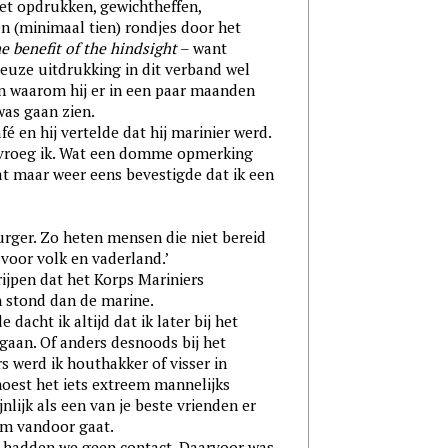
t opdrukken, gewichtheffen,
n (minimaal tien) rondjes door het
e benefit of the hindsight
– want
ieuze uitdrukking in dit verband wel
en waarom hij er in een paar maanden
was gaan zien.
 hij vertelde dat hij marinier werd.
?’ vroeg ik. Wat een domme opmerking
at maar weer eens bevestigde dat ik een
r. Zo heten mensen die niet bereid
voor volk en vaderland.’
en dat het Korps Mariniers
 stond dan de marine.
ht ik altijd dat ik later bij het
aan. Of anders desnoods bij het
s werd ik houthakker of visser in
oest het iets extreem mannelijks
jnlijk als een van je beste vrienden er
om vandoor gaat.
den we geen contact. Daarvoor was