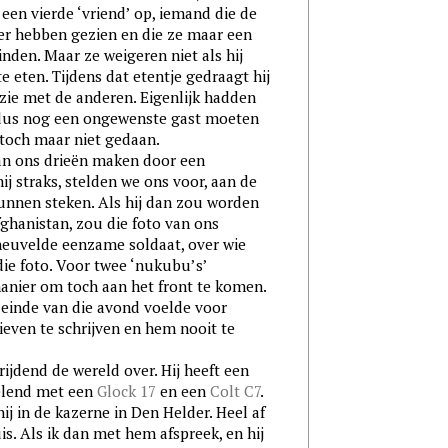
 een vierde ‘vriend’ op, iemand die de
eer hebben gezien en die ze maar een
vinden. Maar ze weigeren niet als hij
e eten. Tijdens dat etentje gedraagt hij
zie met de anderen. Eigenlijk hadden
dus nog een ongewenste gast moeten
toch maar niet gedaan.
van ons drieën maken door een
ij straks, stelden we ons voor, aan de
unnen steken. Als hij dan zou worden
ghanistan, zou die foto van ons
euvelde eenzame soldaat, over wie
die foto. Voor twee ‘nukubu’s’
anier om toch aan het front te komen.
 einde van die avond voelde voor
even te schrijven en hem nooit te
dend de wereld over. Hij heeft een
selend met een
Glock 17
en een
Colt C7
.
ij in de kazerne in Den Helder. Heel af
is. Als ik dan met hem afspreek, en hij