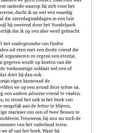
ent naderde waarop hij zich voor het
azerne, dacht ik na wat een waardig
 al die zaterdagmiddagen in een luie
rwijl hij zwetend door het Vondelpark
erlijk dat ik op een idee werd gebracht
t het ondergrondse
van Fjodor
nden uit eten met een derde vriend die
eid organiseren ze ergens een etentje,
en gegeten wordt op kosten van die
 de toekomstige soldaat wel een of
dat doet hij dan ook.
 mijn eigen kameraad de
peelden we op een avond deze scène na.
g een andere jaloerse vriend te vinden.
es, zo stond het ook in het boek van
 mogelijk aan de letter te blijven,
ige marinier om een of twee flessen te
 probleem. Trouwens, hij zou nu toch de
monnee van het vaderland teren.
 we af van het boek. Want bij