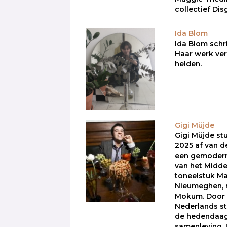
collectief Di
Ida Blom
Ida Blom schri
Haar werk ve
helden.
Gigi Müjde
Gigi Müjde st
2025 af van d
een gemodern
van het Midd
toneelstuk Ma
Nieumeghen, 
Mokum. Door 
Nederlands stu
de hedendaag
samenleving. I