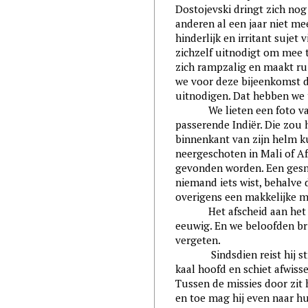
Dostojevski dringt zich nog
anderen al een jaar niet m
hinderlijk en irritant sujet 
zichzelf uitnodigt om mee t
zich rampzalig en maakt ru
we voor deze bijeenkomst 
uitnodigen. Dat hebben we 
We lieten een foto 
passerende Indiër. Die zou h
binnenkant van zijn helm k
neergeschoten in Mali of Af
gevonden worden. Een gesn
niemand iets wist, behalve 
overigens een makkelijke m
Het afscheid aan het
eeuwig. En we beloofden bri
vergeten.
Sindsdien reist hij strij
kaal hoofd en schiet afwis
Tussen de missies door zit h
en toe mag hij even naar hu