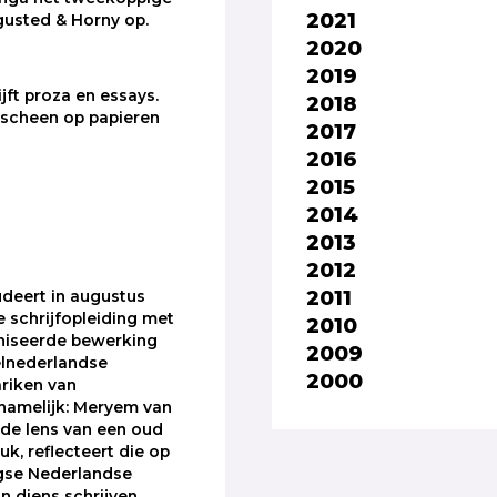
2021
sgusted & Horny op.
2020
2019
jft proza en essays.
2018
rscheen op papieren
2017
2016
2015
2014
2013
2012
2011
udeert in augustus
e schrijfopleiding met
2010
iseerde bewerking
2009
elnederlandse
2000
riken van
namelijk: Meryem van
de lens van een oud
k, reflecteert die op
se Nederlandse
n diens schrijven,