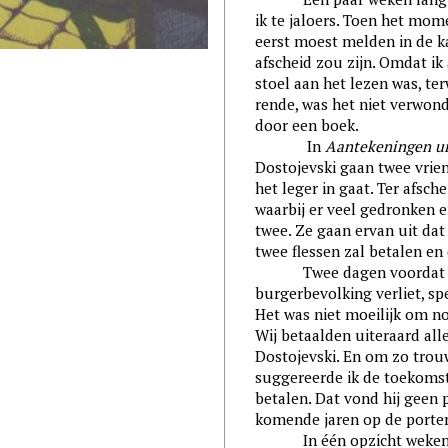
ik te jaloers. Toen het mom
eerst moest melden in de k
afscheid zou zijn. Omdat ik
stoel aan het lezen was, te
rende, was het niet verwond
door een boek.
In
Aantekeningen ui
Dostojevski gaan twee vrie
het leger in gaat. Ter afsch
waarbij er veel gedronken 
twee. Ze gaan ervan uit dat
twee flessen zal betalen en 
Twee dagen voordat
burgerbevolking verliet, s
Het was niet moeilijk om no
Wij betaalden uiteraard all
Dostojevski. En om zo trouw
suggereerde ik de toekomst
betalen. Dat vond hij geen
komende jaren op de porte
In één opzicht weken