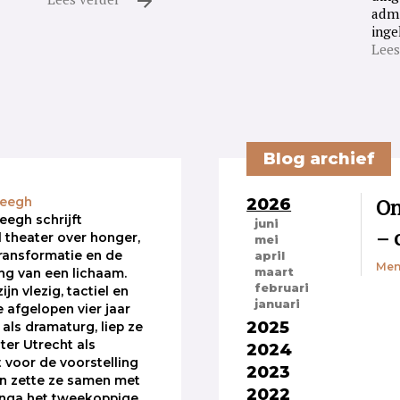
admi
inge
Lees
Blog archief
2026
On
Weegh
egh schrijft
juni
– 
 theater over honger,
mei
ransformatie en de
april
Men
maart
ng van een lichaam.
februari
jn vlezig, tactiel en
januari
e afgelopen vier jaar
2025
 als dramaturg, liep ze
ter Utrecht als
2024
t voor de voorstelling
2023
n zette ze samen met
2022
nga het tweekoppige