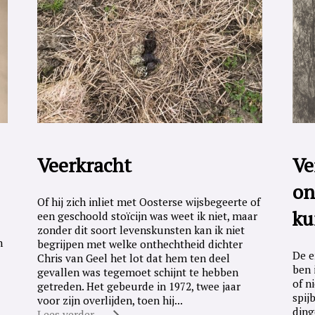
Veerkracht
Ve
on
Of hij zich inliet met Oosterse wijsbegeerte of
ku
een geschoold stoïcijn was weet ik niet, maar
zonder dit soort levenskunsten kan ik niet
n
begrijpen met welke onthechtheid dichter
De e
Chris van Geel het lot dat hem ten deel
ben 
gevallen was tegemoet schijnt te hebben
of n
getreden. Het gebeurde in 1972, twee jaar
spij
voor zijn overlijden, toen hij...
ding
Lees verder