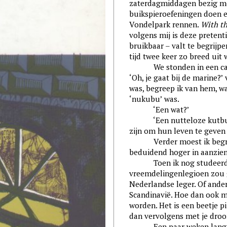
zaterdagmiddagen bezig me
buikspieroefeningen doen e
Vondelpark rennen.
With th
volgens mij is deze pretent
bruikbaar – valt te begrijp
tijd twee keer zo breed uit 
We stonden in een café en
‘Oh, je gaat bij de marine
was, begreep ik van hem, w
‘nukubu’ was.
‘Een wat?’
‘Een nutteloze kutburge
zijn om hun leven te geven 
Verder moest ik begrijp
beduidend hoger in aanzien
Toen ik nog studeerde dac
vreemdelingenlegioen zou g
Nederlandse leger. Of ander
Scandinavië. Hoe dan ook m
worden. Het is een beetje pi
dan vervolgens met je dro
Een paar weken lang had