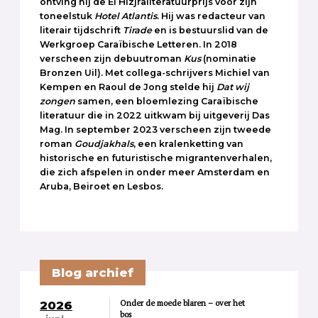
ontving hij de El Hizjraliteratuurprijs voor zijn
toneelstuk
Hotel
Atlantis
. Hij was redacteur van
literair tijdschrift
Tirade
en is bestuurslid van de
Werkgroep Caraïbische Letteren. In 2018
verscheen zijn debuutroman
Kus
(nominatie
Bronzen Uil). Met collega-schrijvers Michiel van
Kempen en Raoul de Jong stelde hij
Dat wij
zongen
samen, een bloemlezing Caraïbische
literatuur die in 2022 uitkwam bij uitgeverij Das
Mag. In september 2023 verscheen zijn tweede
roman
Goudjakhals
, een kralenketting van
historische en futuristische migrantenverhalen,
die zich afspelen in onder meer Amsterdam en
Aruba, Beiroet en Lesbos.
Blog archief
Onder de moede blaren – over het
2026
bos