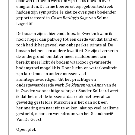
daar wel beroemd werd om zijn reeks boeken over
emigranten. De arme boeren uit zijn geboortestreek
hadden zijn sympathie. Je ziet ze overigens boeiender
geportretteerd in
Gösta Berling’s Saga
van Selma
Lagerlöf.
De bossen zijn schier eindeloos. In Zweden kwam ik
nooit hoger dan pakweg tot een derde van dat land en
toch had ik het gevoel van onbeperkte ruimte al. De
bossen hebben een andere kwaliteit. Ze zijn diverser in
de ondergrond: omdat er meer naaldbomen zijn
bereikt meer licht de bodem waardoor gevarieerde
bodemgroei mogelijk is. Door lucht- en waterkwaliteit
zijn korstmos en andere mossen veel
alomtegenwoordiger. Uit het prachtige en
ondergewaardeerde werk
De kleuren van Anna
van de
in Zweden woonachtige schrijver Sander Kollaard weet
ik dat het met de bossen aldaar ook niet overal zo
geweldig gesteld is. Misschien is het dan ook een
herinnering om naar uit te wijken: niet op veel realisme
gestoeld, maar een wensdroom van het Scandinavië
Van De Geest.
Open plek