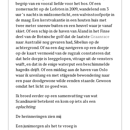
begrip van en vooral liefde voor het bos. Of een
zomernacht op de Lofoten in 2009, wandelend om 3
uur ’s nachts in midzomerlicht, een walvisstoofpotje in
de maag. Een kerstvakantie in een houten huis met
twee meter sneeuw buiten en een heuvel waar je vanaf
skiet. Of een schip in de haven van Åland in het Finse
deel van de Botnische golf dat de laatste
Graanrace
naar Australië nog gevaren had, Sibelius op de
achtergrond. Of na een dag navigeren op een dorpje
op de kaart vermoeid van de rugzak constateren dat
dat hele dorpje is leeggelopen, vitrage uit de vensters
wuift, en dat in de enige waterput een beschimmelde
hagedis drijft. Of een middag aan de haven van Oslo
waar ik urenlang en met stijgende bewondering naar
een paar doodgewone wilde eenden staarde. Gewoon
omdat het licht zo goed was.
Ik broed eerder op een samenvatting van wat
Scandinavië betekent en kom op iets als een
opluchting
.
De herinneringen zien mij
Een junimorgen als het te vroeg is