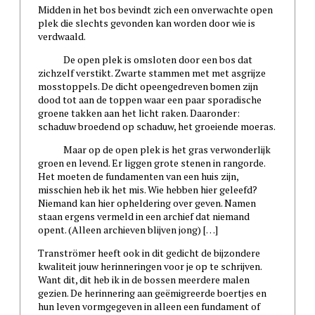
Midden in het bos bevindt zich een onverwachte open
plek die slechts gevonden kan worden door wie is
verdwaald.
De open plek is omsloten door een bos dat
zichzelf verstikt. Zwarte stammen met met asgrijze
mosstoppels. De dicht opeengedreven bomen zijn
dood tot aan de toppen waar een paar sporadische
groene takken aan het licht raken. Daaronder:
schaduw broedend op schaduw, het groeiende moeras.
Maar op de open plek is het gras verwonderlijk
groen en levend. Er liggen grote stenen in rangorde.
Het moeten de fundamenten van een huis zijn,
misschien heb ik het mis. Wie hebben hier geleefd?
Niemand kan hier opheldering over geven. Namen
staan ergens vermeld in een archief dat niemand
opent. (Alleen archieven blijven jong) […]
Tranströmer heeft ook in dit gedicht de bijzondere
kwaliteit jouw herinneringen voor je op te schrijven.
Want dit, dit heb ik in de bossen meerdere malen
gezien. De herinnering aan geëmigreerde boertjes en
hun leven vormgegeven in alleen een fundament of