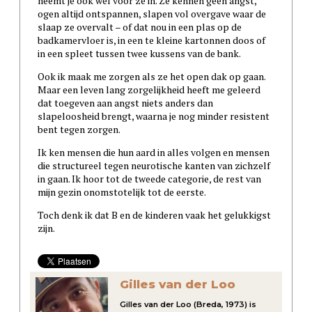
neemt je ook wel voor ze in. Ze kennen geen angst,
ogen altijd ontspannen, slapen vol overgave waar de
slaap ze overvalt – of dat nou in een plas op de
badkamervloer is, in een te kleine kartonnen doos of
in een spleet tussen twee kussens van de bank.
Ook ik maak me zorgen als ze het open dak op gaan.
Maar een leven lang zorgelijkheid heeft me geleerd
dat toegeven aan angst niets anders dan
slapeloosheid brengt, waarna je nog minder resistent
bent tegen zorgen.
Ik ken mensen die hun aard in alles volgen en mensen
die structureel tegen neurotische kanten van zichzelf
in gaan. Ik hoor tot de tweede categorie, de rest van
mijn gezin onomstotelijk tot de eerste.
Toch denk ik dat B en de kinderen vaak het gelukkigst
zijn.
Gilles van der Loo
Gilles van der Loo (Breda, 1973) is