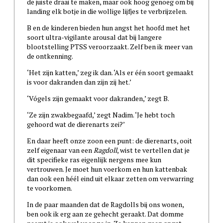
de juiste draai te maken, maar ook hoog genoeg om bij
landing elk botje in die wollige lijfjes te verbrijzelen.
B en de kinderen bieden hun angst het hoofd met het
soort ultra-vigilante arousal dat bij langere
blootstelling PTSS veroorzaakt. Zelf ben ik meer van
de ontkenning.
‘Het zijn katten,’ zeg ik dan. ‘Als er één soort gemaakt
is voor dakranden dan zijn zij het.’
‘Vógels zijn gemaakt voor dakranden,’ zegt B.
‘Ze zijn zwakbegaafd,’ zegt Nadim. ‘Je hebt toch
gehoord wat de dierenarts zei?’
En daar heeft onze zoon een punt: de dierenarts, ooit
zelf eigenaar van een
Ragdoll
, wist te vertellen dat je
dit specifieke ras eigenlijk nergens mee kun
vertrouwen. Je moet hun voerkom en hun kattenbak
dan ook een héél eind uit elkaar zetten om verwarring
te voorkomen.
In de paar maanden dat de Ragdolls bij ons wonen,
ben ook ik erg aan ze gehecht geraakt. Dat domme