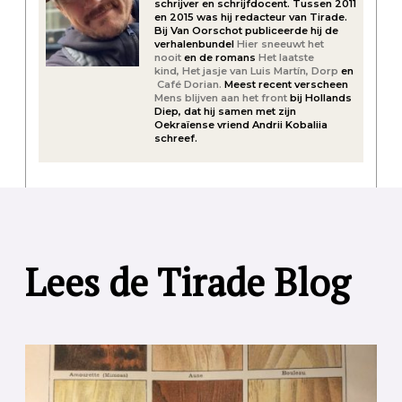
schrijver en schrijfdocent. Tussen 2011
en 2015 was hij redacteur van Tirade.
Bij Van Oorschot publiceerde hij de
verhalenbundel
Hier sneeuwt het
nooit
en de romans
Het laatste
kind,
Het jasje van Luis Martín,
Dorp
en
Café Dorian.
Meest recent verscheen
Mens blijven aan het front
bij Hollands
Diep, dat hij samen met zijn
Oekraïense vriend Andrii Kobaliia
schreef.
Lees de Tirade Blog