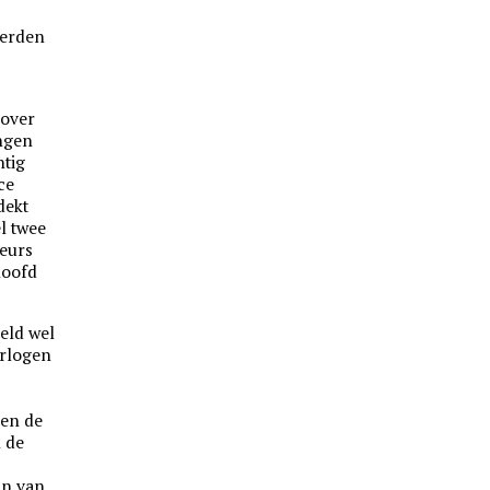
werden
 over
ngen
ntig
ce
dekt
l twee
teurs
hoofd
eld wel
orlogen
ben de
 de
in van