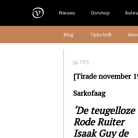
Skip
to
Nieuws
Oorshop
Auteu
content
Blog
Tijdschrift
Abo
[p. 737]
[Tirade november 1
Sarkofaag
‘De teugelloze
Rode Ruiter
Isaak Guy de