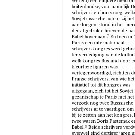
Wereld) een enquête hield o
buitenlandse, voornamelijk D
schrijvers en hun vroeg, welk
Sowjetrussische auteur zij he
aansloegen, stond in het mer
der afgedrukte brieven de n
7
Babel bovenaan.
En toen in 
Parijs een internationaal
schrijverskongres werd geh
ter verdediging van de kultuu
welk kongres Rusland door e
kleurloze figuren was
vertegenwoordigd, richtten d
Franse schrijvers, van wie het
initiatief tot dit kongres was
uitgegaan, zich tot het Sowjet
gezantschap te Parijs met het
verzoek nog twee Russsische
schrijvers af te vaardigen om 
bij te zetten aan het kongres.
twee waren Boris Pastemak e
8
Babel.
Beide schrijvers ver
evenwel eind dertiger jaren u