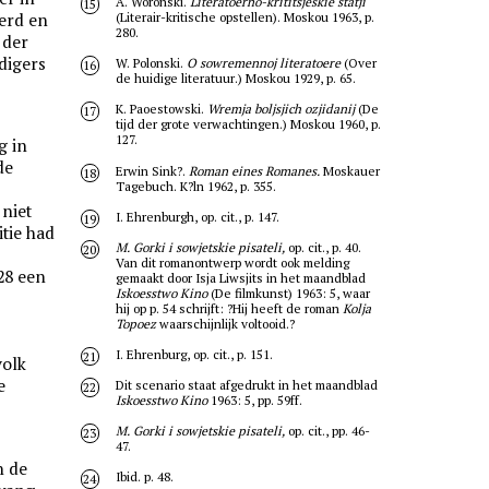
A. Woronski.
Literatoerno-krititsjeskie statji
15
erd en
(Literair-kritische opstellen). Moskou 1963, p.
280.
 der
digers
W. Polonski.
O sowremennoj literatoere
(Over
16
de huidige literatuur.) Moskou 1929, p. 65.
K. Paoestowski.
Wremja boljsjich ozjidanij
(De
17
tijd der grote verwachtingen.) Moskou 1960, p.
127.
g in
de
Erwin Sink?.
Roman eines Romanes.
Moskauer
18
Tagebuch. K?ln 1962, p. 355.
 niet
I. Ehrenburgh, op. cit., p. 147.
19
itie had
M. Gorki i sowjetskie pisateli,
op. cit., p. 40.
20
Van dit romanontwerp wordt ook melding
28 een
gemaakt door Isja Liwsjits in het maandblad
Iskoesstwo Kino
(De filmkunst) 1963: 5, waar
hij op p. 54 schrijft: ?Hij heeft de roman
Kolja
Topoez
waarschijnlijk voltooid.?
I. Ehrenburg, op. cit., p. 151.
21
volk
e
Dit scenario staat afgedrukt in het maandblad
22
Iskoesstwo Kino
1963: 5, pp. 59ff.
M. Gorki i sowjetskie pisateli,
op. cit., pp. 46-
23
47.
n de
Ibid. p. 48.
24