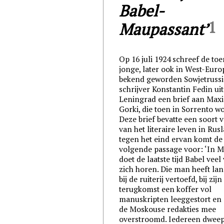
Babel-
1
Maupassant’
Op 16 juli 1924 schreef de to
jonge, later ook in West-Euro
bekend geworden Sowjetruss
schrijver Konstantin Fedin uit
Leningrad een brief aan Max
Gorki, die toen in Sorrento w
Deze brief bevatte een soort 
van het literaire leven in Rus
tegen het eind ervan komt de
volgende passage voor: ‘In 
doet de laatste tijd Babel veel
zich horen. Die man heeft lan
bij de ruiterij vertoefd, bij zijn
terugkomst een koffer vol
manuskripten leeggestort en
de Moskouse redakties mee
overstroomd. Iedereen dweep