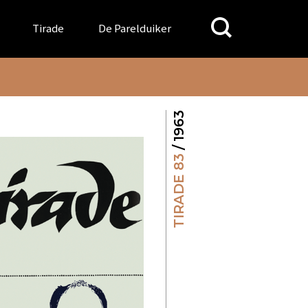
Search
Tirade
De Parelduiker
for:
/ 1963
TIRADE 83