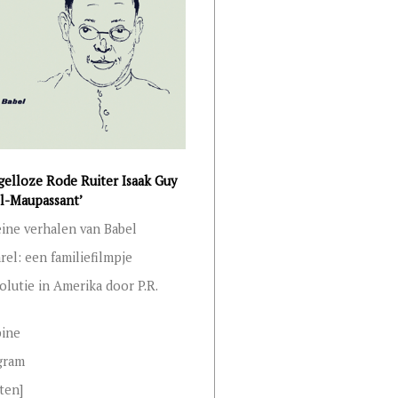
gelloze Rode Ruiter Isaak Guy
l-Maupassant’
eine verhalen van Babel
el: een familiefilmpje
olutie in Amerika door P.R.
bine
gram
ten]