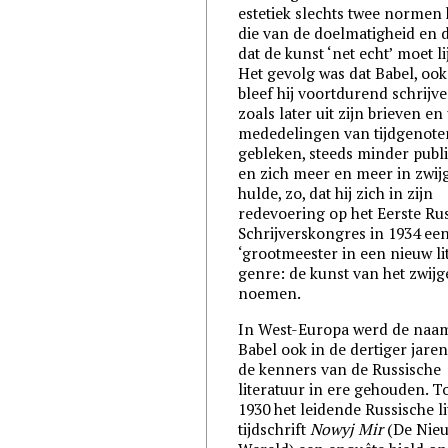
estetiek slechts twee normen
die van de doelmatigheid en 
dat de kunst ‘net echt’ moet li
Het gevolg was dat Babel, ook
bleef hij voortdurend schrijve
zoals later uit zijn brieven en 
mededelingen van tijdgenoten
gebleken, steeds minder publ
en zich meer en meer in zwij
hulde, zo, dat hij zich in zijn
redevoering op het Eerste Ru
Schrijverskongres in 1934 ee
‘grootmeester in een nieuw li
genre: de kunst van het zwijg
noemen.
In West-Europa werd de naa
Babel ook in de dertiger jare
de kenners van de Russische
literatuur in ere gehouden. T
1930 het leidende Russische li
tijdschrift
Nowyj Mir
(De Nie