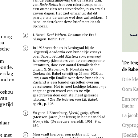
van de Staatsuitgeverij dat de laatste druk
van
Rode Ruiterij
in een rekordtempo en in
een ommezien was uitverkocht, in zoiets als
zeven dagen. Het ziet ernaar uit dat dit
paardje ons de winter wel door zal trekken…?
Babel ondertekent deze brief met: ?Isaak
Spinoza?.
I. Babel.
Drei Welten.
Gesammelte Erz?
5
en nog
hlungen. Berlin 1931.
pa
In 1928 verscheen in Leningrad bij de
ische
6
uitgeverij Academia een bundeltje essays
over Babel, getiteld
Mastera sowremennoj
im
literatoery
(Meesters van de contemporaine
‘De teu
literatuur), door een aantal formalistische
oonde.
de Babe
critici: N. Stepanow, N. Nowitski en G.
verslag
Goekowski. Babel schrijft op 21 mei 1928 uit
Parijs aan zijn familie over deze bundel: ?In
land en
Drie kl
Rusland is een bundel opstellen over mij
verschenen. Het is heel koddige lektuur, – je
Oom Kar
snapt er geen woord van en ze zijn
Moskou
geschreven door een stel heel geleerde
 van
Een rev
idioten…? Zie
De brieven van I.E. Babel,
ge tijd
op.cit., p. 103.
Baehr
Volgens I. Ehrenburg,
Ljoedi, gody, zjiznj
7
La jaco
(Mensen, jaren, het leven) in het maandblad
Nowyj Mir
(De nieuwe wereld), 1961: 9, p.
 daar
Crypto
150.
Men vindt hierover een notitie in E. du
t met
[Gedich
8