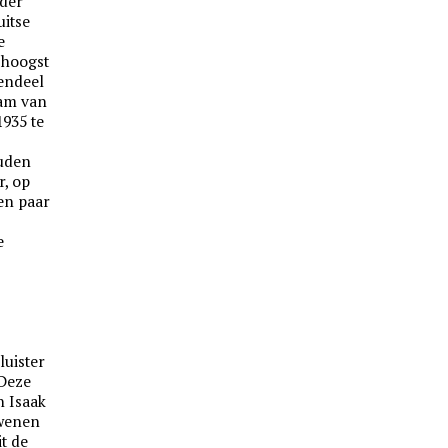
nder
uitse
e
t hoogst
endeel
aam van
1935 te
ouden
r, op
en paar
e
-
luister
 Deze
n Isaak
dwenen
it de