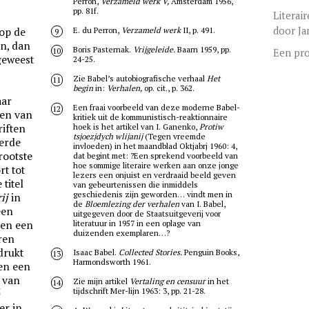
Perron,
Verzameld werk V,
Amsterdam 1956,
pp. 81f.
Literair
door J
op de
E. du Perron,
Verzameld werk
II, p. 491.
9
en, dan
Boris Pasternak.
Vrijgeleide.
Baarn 1959, pp.
10
Een pro
 geweest
24-25.
Zie Babel’s autobiografische verhaal
Het
11
begin
in:
Verhalen,
op. cit., p. 362.
aar
Een fraai voorbeeld van deze moderne Babel-
12
len van
kritiek uit de kommunistisch-reaktionnaire
riften
hoek is het artikel van I. Ganenko,
Protiw
tsjoezjdych wlijanij
(Tegen vreemde
derde
invloeden) in het maandblad Oktjabrj 1960: 4,
rootste
dat begint met: ?Een sprekend voorbeeld van
hoe sommige literaire werken aan onze jonge
t tot
lezers een onjuist en verdraaid beeld geven
 titel
van gebeurtenissen die inmiddels
geschiedenis zijn geworden… vindt men in
ij
in
de
Bloemlezing der verhalen
van I. Babel,
een
uitgegeven door de Staatsuitgeverij voor
nen een
literatuur in 1957 in een oplage van
duizenden exemplaren…?
ren
drukt
Isaac Babel.
Collected Stories.
Penguin Books,
13
Harmondsworth 1961.
en een
g van
Zie mijn artikel
Vertaling en censuur
in het
14
5
tijdschrift Mer-lijn 1963: 3, pp. 21-28.
er in