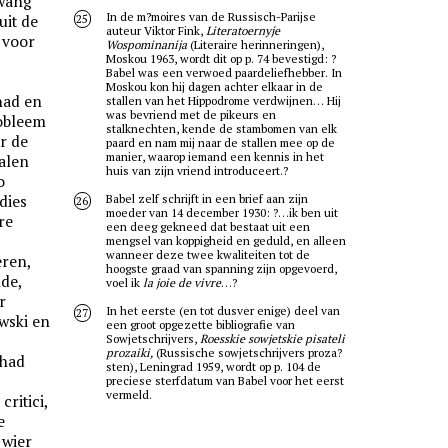
dwang
In de m?moires van de Russisch-Parijse
uit de
25
auteur Viktor Fink,
Literatoernyje
g voor
Wospominanija
(Literaire herinneringen),
Moskou 1963, wordt dit op p. 74 bevestigd: ?
Babel was een verwoed paardeliefhebber. In
Moskou kon hij dagen achter elkaar in de
had en
stallen van het Hippodrome verdwijnen… Hij
was bevriend met de pikeurs en
robleem
stalknechten, kende de stambomen van elk
er de
paard en nam mij naar de stallen mee op de
manier, waarop iemand een kennis in het
halen
huis van zijn vriend introduceert.?
o
dies
Babel zelf schrijft in een brief aan zijn
26
moeder van 14 december 1930: ?…ik ben uit
re
een deeg gekneed dat bestaat uit een
mengsel van koppigheid en geduld, en alleen
wanneer deze twee kwaliteiten tot de
ren,
hoogste graad van spanning zijn opgevoerd,
de,
voel ik
la joie de vivre
…?
r
In het eerste (en tot dusver enige) deel van
27
wski en
een groot opgezette bibliografie van
Sowjetschrijvers,
Roesskie sowjetskie pisateli
prozaiki,
(Russische sowjetschrijvers proza?
 had
sten), Leningrad 1959, wordt op p. 104 de
preciese sterfdatum van Babel voor het eerst
vermeld.
,
critici,
e
 wier