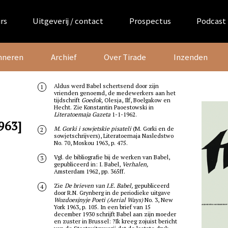
rs
Uitgeverij / contact
Prospectus
Podcast
nneren
Archief
Over Tirade
Inzenden
Aldus werd Babel schertsend door zijn
1
vrienden genoemd, de medewerkers aan het
tijdschrift
Goedok,
Olesja, Ilf, Boelgakow en
Hecht. Zie Konstantin Paoestowski in
Literatoemaja Gazeta
1-1-1962.
963]
M. Gorki i sowjetskie pisateli
(M. Gorki en de
2
sowjetschrijvers), Literatoernaja Nasledstwo
No. 70, Moskou 1963, p. 475.
Vgl. de bibliografie bij de werken van Babel,
3
gepubliceerd in: I. Babel,
Verhalen,
Amsterdam 1962, pp. 365ff.
Zie
De brieven van I.E. Babel,
gepubliceerd
4
door R.N. Grynberg in de periodieke uitgave
Wozdoesjnyje Poeti (Aerial Ways)
No. 3, New
York 1963, p. 105. In een brief van 15
december 1930 schrijft Babel aan zijn moeder
en zuster in Brussel: ?Ik kreeg zojuist bericht