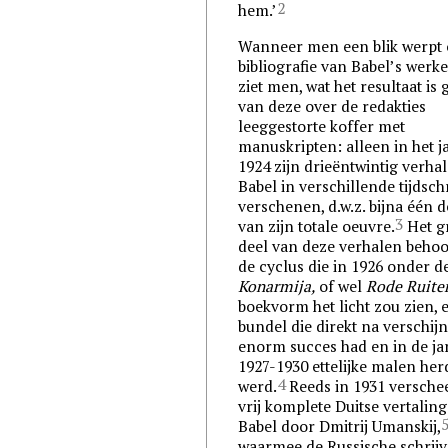
2
hem.’
Wanneer men een blik werpt 
bibliografie van Babel’s werk
ziet men, wat het resultaat is
van deze over de redakties
leeggestorte koffer met
manuskripten: alleen in het j
1924 zijn drieëntwintig verha
Babel in verschillende tijdsch
verschenen, d.w.z. bijna één 
3
van zijn totale oeuvre.
Het g
deel van deze verhalen behoor
de cyclus die in 1926 onder de
Konarmija,
of wel
Rode Ruiter
boekvorm het licht zou zien, 
bundel die direkt na verschij
enorm succes had en in de ja
1927-1930 ettelijke malen her
4
werd.
Reeds in 1931 versche
vrij komplete Duitse vertalin
Babel door Dmitrij Umanskij,
waarmee de Russische schrijv