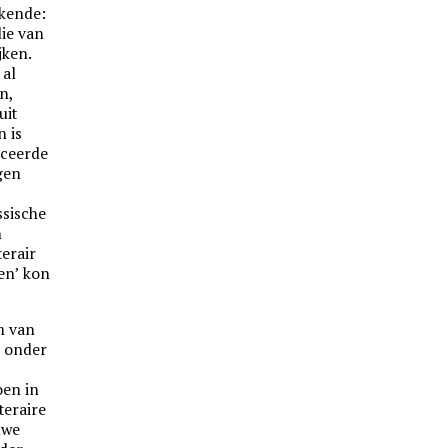
 kende:
die van
jken.
 al
n,
uit
 is
iceerde
gen
ssische
n
terair
en’ kon
m van
n onder
oen in
teraire
uwe