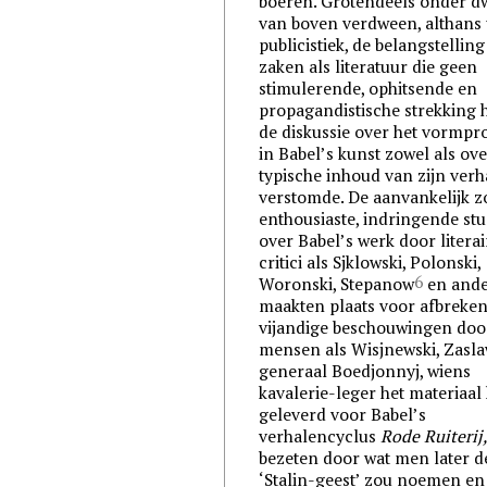
boeren. Grotendeels onder 
van boven verdween, althans 
publicistiek, de belangstellin
zaken als literatuur die geen
stimulerende, ophitsende en
propagandistische strekking 
de diskussie over het vormp
in Babel’s kunst zowel als ov
typische inhoud van zijn ver
verstomde. De aanvankelijk z
enthousiaste, indringende stu
over Babel’s werk door literai
critici als Sjklowski, Polonski,
6
Woronski, Stepanow
en ande
maakten plaats voor afbreken
vijandige beschouwingen doo
mensen als Wisjnewski, Zasla
generaal Boedjonnyj, wiens
kavalerie-leger het materiaal
geleverd voor Babel’s
verhalencyclus
Rode Ruiterij
bezeten door wat men later d
‘Stalin-geest’ zou noemen en