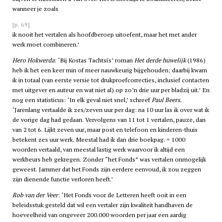
wanneer je zoals
[p. 69]
ik nooit het vertalen als hoofdberoep uitoefent, maar het met ander
werk moet combineren.’
Hero Hokwerda
: ‘Bij Kostas Tachtsís’ roman
Het derde huwelijk
(1986)
heb ik het een keer min of meer nauwkeurig bijgehouden; daarbij kwam
ik in totaal (van eerste versie tot drukproefcorrecties, inclusief contacten
met uitgever en auteur en wat niet al) op zo’n drie uur per bladzij uit.’ En
nog een statisticus: ‘In elk geval niet snel,’ schreef
Paul Beers.
‘Jarenlang vertaalde ik zes/zeven uur per dag: na 10 uur las ik over wat ik
de vorige dag had gedaan. Vervolgens van 11 tot 1 vertalen, pauze, dan
van 2 tot 6. Lijkt zeven uur, maar post en telefoon en kinderen-thuis
betekent zes uur werk. Meestal had ik dan drie boekpag. = 1000
woorden vertaald, van meestal lastig werk waarvoor ik altijd een
werkbeurs heb gekregen. Zonder “het Fonds” was vertalen onmogelijk
geweest. Jammer dat het Fonds zijn eerdere eenvoud, ik zou zeggen
zijn dienende functie verloren heeft.’
Rob van der Veer
: ‘Het Fonds voor de Letteren heeft ooit in een
beleidsstuk gesteld dat wil een vertaler zijn kwaliteit handhaven de
hoeveelheid van ongeveer 200.000 woorden per jaar een aardig