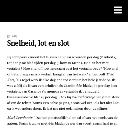
Skip
to
content
[p. 68]
Snelheid, lot en slot
Bij schrijvers varieert het tussen een paar woorden per dag (Flaubert),
tot een paar bladzijden per dag (Thomas Mann). Hoe zit het met
vertalers? Hoe snel of hoe langzaam gaat het vertaalproces? ‘Hoe snel
of beter: langzaam ik vertaal, hangt af van het werk,’ antwoordt
Theo
Kars
, ‘als regel werk ik elke dag drie tot vier uur, het hele jaar door. Ik
was al blij als ik van een schrijver als Gracián één bladzijde per dag kon
vertalen; van Casanova’s memoires vertaalde ik gemiddeld
tweeëneenhalve bladzij per dag.’ Ook bij
Wilfred Oranje
hangt het sterk
af van de tekst: ‘Soms een halve pagina, soms wel zes. Als het niet lukt,
ga ik wat anders doen. Ik laat me niet gek maken door deadlines.’
Mark Leenhouts
: ‘Dat hangt natuurlijk helemaal af van het boek, van de
auteur. Soms kruip je met één bladzijde per dag voort, soms haal je er