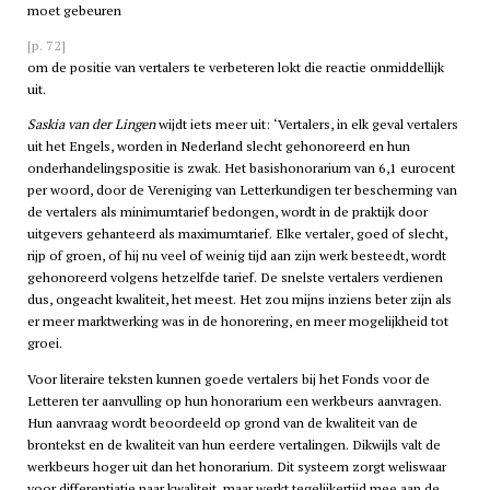
moet gebeuren
[p. 72]
om de positie van vertalers te verbeteren lokt die reactie onmiddellijk
uit.
Saskia van der Lingen
wijdt iets meer uit: ‘Vertalers, in elk geval vertalers
uit het Engels, worden in Nederland slecht gehonoreerd en hun
onderhandelingspositie is zwak. Het basishonorarium van 6,1 eurocent
per woord, door de Vereniging van Letterkundigen ter bescherming van
de vertalers als minimumtarief bedongen, wordt in de praktijk door
uitgevers gehanteerd als maximumtarief. Elke vertaler, goed of slecht,
rijp of groen, of hij nu veel of weinig tijd aan zijn werk besteedt, wordt
gehonoreerd volgens hetzelfde tarief. De snelste vertalers verdienen
dus, ongeacht kwaliteit, het meest. Het zou mijns inziens beter zijn als
er meer marktwerking was in de honorering, en meer mogelijkheid tot
groei.
Voor literaire teksten kunnen goede vertalers bij het Fonds voor de
Letteren ter aanvulling op hun honorarium een werkbeurs aanvragen.
Hun aanvraag wordt beoordeeld op grond van de kwaliteit van de
brontekst en de kwaliteit van hun eerdere vertalingen. Dikwijls valt de
werkbeurs hoger uit dan het honorarium. Dit systeem zorgt weliswaar
voor differentiatie naar kwaliteit, maar werkt tegelijkertijd mee aan de