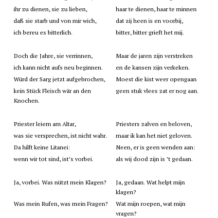
ihr zu dienen, sie zu lieben,
haar te dienen, haar te minnen
daß sie starb und von mir wich,
dat zij heen is en voorbij,
ich bereu es bitterlich.
bitter, bitter grieft het mij.
Doch die Jahre, sie verrinnen,
Maar de jaren zijn verstreken
ich kann nicht aufs neu beginnen.
en de kansen zijn verkeken.
Würd der Sarg jetzt aufgebrochen,
Moest die kist weer opengaan
kein Stück Fleisch wär an den
geen stuk vlees zat er nog aan.
Knochen.
Priester leiern am Altar,
Priesters zalven en beloven,
was sie versprechen, ist nicht wahr.
maar ik kan het niet geloven.
Da hilft keine Litanei:
Neen, er is geen wenden aan:
wenn wir tot sind, ist’s vorbei.
als wij dood zijn is ’t gedaan.
Ja, vorbei. Was nützt mein Klagen?
Ja, gedaan. Wat helpt mijn
klagen?
Was mein Rufen, was mein Fragen?
Wat mijn roepen, wat mijn
vragen?