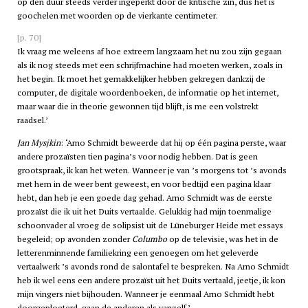
op den duur steeds verder ingeperkt door de kritische zin, dus het is
goochelen met woorden op de vierkante centimeter.
[p. 70]
Ik vraag me weleens af hoe extreem langzaam het nu zou zijn gegaan
als ik nog steeds met een schrijfmachine had moeten werken, zoals in
het begin. Ik moet het gemakkelijker hebben gekregen dankzij de
computer, de digitale woordenboeken, de informatie op het internet,
maar waar die in theorie gewonnen tijd blijft, is me een volstrekt
raadsel.’
Jan Mysjkin
: ‘Arno Schmidt beweerde dat hij op één pagina perste, waar
andere prozaïsten tien pagina’s voor nodig hebben. Dat is geen
grootspraak, ik kan het weten. Wanneer je van ’s morgens tot ’s avonds
met hem in de weer bent geweest, en voor bedtijd een pagina klaar
hebt, dan heb je een goede dag gehad. Arno Schmidt was de eerste
prozaïst die ik uit het Duits vertaalde. Gelukkig had mijn toenmalige
schoonvader al vroeg de solipsist uit de Lüneburger Heide met essays
begeleid; op avonden zonder
Columbo
op de televisie, was het in de
letterenminnende familiekring een genoegen om het geleverde
vertaalwerk ’s avonds rond de salontafel te bespreken. Na Arno Schmidt
heb ik wel eens een andere prozaïst uit het Duits vertaald, jeetje, ik kon
mijn vingers niet bijhouden. Wanneer je eenmaal Arno Schmidt hebt
doorgeploeterd, gaan de anderen als vanzelf.’