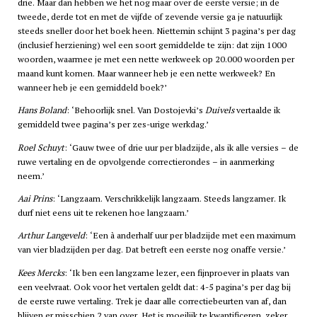
drie. Maar dan hebben we het nog maar over de eerste versie; in de
tweede, derde tot en met de vijfde of zevende versie ga je natuurlijk
steeds sneller door het boek heen. Niettemin schijnt 3 pagina’s per dag
(inclusief herziening) wel een soort gemiddelde te zijn: dat zijn 1000
woorden, waarmee je met een nette werkweek op 20.000 woorden per
maand kunt komen. Maar wanneer heb je een nette werkweek? En
wanneer heb je een gemiddeld boek?’
Hans Boland
: ‘Behoorlijk snel. Van Dostojevki’s
Duivels
vertaalde ik
gemiddeld twee pagina’s per zes-urige werkdag.’
Roel Schuyt
: ‘Gauw twee of drie uur per bladzijde, als ik alle versies – de
ruwe vertaling en de opvolgende correctierondes – in aanmerking
neem.’
Aai Prins
: ‘Langzaam. Verschrikkelijk langzaam. Steeds langzamer. Ik
durf niet eens uit te rekenen hoe langzaam.’
Arthur Langeveld
: ‘Een à anderhalf uur per bladzijde met een maximum
van vier bladzijden per dag. Dat betreft een eerste nog onaffe versie.’
Kees Mercks
: ‘Ik ben een langzame lezer, een fijnproever in plaats van
een veelvraat. Ook voor het vertalen geldt dat: 4-5 pagina’s per dag bij
de eerste ruwe vertaling. Trek je daar alle correctiebeurten van af, dan
blijven er misschien 2 van over. Het is moeilijk te kwantificeren, zeker