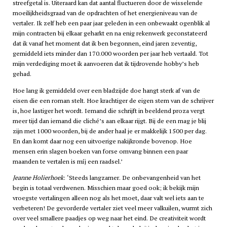
streefgetal is. Uiteraard kan dat aantal fluctueren door de wisselende
moeilijkheidsgraad van de opdrachten of het energieniveau van de
vertaler. Ik zelf heb een paar jaar geleden in een onbewaakt ogenblik al
mijn contracten bij elkaar geharkt en na enig rekenwerk geconstateerd
dat ik vanaf het moment dat ik ben begonnen, eind jaren zeventig,
gemiddeld iets minder dan 170.000 woorden per jaar heb vertaald. Tot
mijn verdediging moet ik aanvoeren dat ik tijdrovende hobby’s heb
gehad.
Hoe lang ik gemiddeld over een bladzijde doe hangt sterk af van de
eisen die een roman stelt. Hoe krachtiger de eigen stem van de schrijver
is, hoe lastiger het wordt. Iemand die schrijft in beeldend proza vergt
meer tijd dan iemand die cliché’s aan elkaar rijgt. Bij de een mag je blij
zijn met 1000 woorden, bij de ander haal je er makkelijk 1500 per dag.
En dan komt daar nog een uitvoerige nakijkronde bovenop. Hoe
mensen erin slagen boeken van forse omvang binnen een paar
maanden te vertalen is míj een raadsel.’
Jeanne Holierhoek
: ‘Steeds langzamer. De onbevangenheid van het
begin is totaal verdwenen. Misschien maar goed ook; ik bekijk mijn
vroegste vertalingen alleen nog als het moet, daar valt wel iets aan te
verbeteren! De gevorderde vertaler ziet veel meer valkuilen, wurmt zich
over veel smallere paadjes op weg naar het eind. De creativiteit wordt