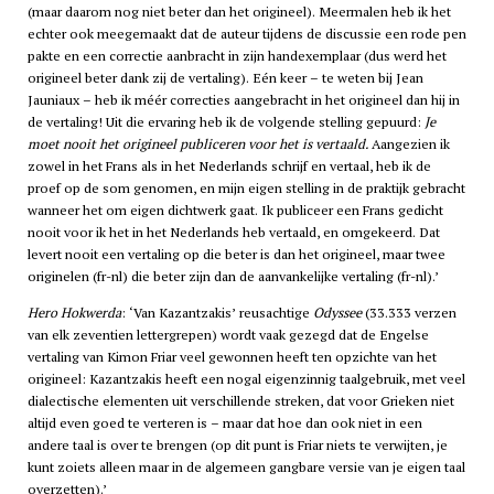
(maar daarom nog niet beter dan het origineel). Meermalen heb ik het
echter ook meegemaakt dat de auteur tijdens de discussie een rode pen
pakte en een correctie aanbracht in zijn handexemplaar (dus werd het
origineel beter dank zij de vertaling). Eén keer – te weten bij Jean
Jauniaux – heb ik méér correcties aangebracht in het origineel dan hij in
de vertaling! Uit die ervaring heb ik de volgende stelling gepuurd:
Je
moet nooit het origineel publiceren voor het is vertaald.
Aangezien ik
zowel in het Frans als in het Nederlands schrijf en vertaal, heb ik de
proef op de som genomen, en mijn eigen stelling in de praktijk gebracht
wanneer het om eigen dichtwerk gaat. Ik publiceer een Frans gedicht
nooit voor ik het in het Nederlands heb vertaald, en omgekeerd. Dat
levert nooit een vertaling op die beter is dan het origineel, maar twee
originelen (
fr-nl
) die beter zijn dan de aanvankelijke vertaling (
fr-nl
).’
Hero Hokwerda
: ‘Van Kazantzakis’ reusachtige
Odyssee
(33.333 verzen
van elk zeventien lettergrepen) wordt vaak gezegd dat de Engelse
vertaling van Kimon Friar veel gewonnen heeft ten opzichte van het
origineel: Kazantzakis heeft een nogal eigenzinnig taalgebruik, met veel
dialectische elementen uit verschillende streken, dat voor Grieken niet
altijd even goed te verteren is – maar dat hoe dan ook niet in een
andere taal is over te brengen (op dit punt is Friar niets te verwijten, je
kunt zoiets alleen maar in de algemeen gangbare versie van je eigen taal
overzetten).’