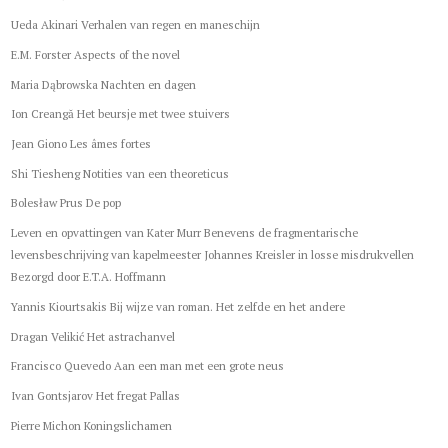
Ueda Akinari Verhalen van regen en maneschijn
E.M. Forster Aspects of the novel
Maria Dąbrowska Nachten en dagen
Ion Creangă Het beursje met twee stuivers
Jean Giono Les âmes fortes
Shi Tiesheng Notities van een theoreticus
Bolesław Prus De pop
Leven en opvattingen van Kater Murr Benevens de fragmentarische
levensbeschrijving van kapelmeester Johannes Kreisler in losse misdrukvellen
Bezorgd door E.T.A. Hoffmann
Yannis Kiourtsakis Bij wijze van roman. Het zelfde en het andere
Dragan Velikić Het astrachanvel
Francisco Quevedo Aan een man met een grote neus
Ivan Gontsjarov Het fregat Pallas
Pierre Michon Koningslichamen