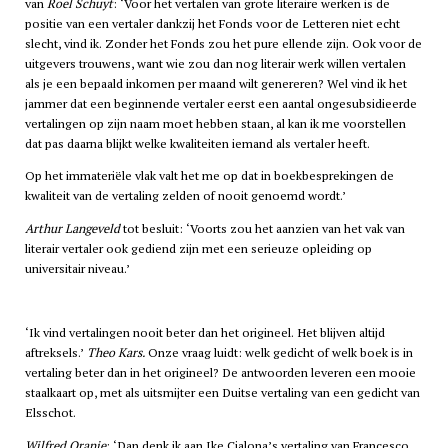
van
Roel Schuyt
: ‘Voor het vertalen van grote literaire werken is de
positie van een vertaler dankzij het Fonds voor de Letteren niet echt
slecht, vind ik. Zonder het Fonds zou het pure ellende zijn. Ook voor de
uitgevers trouwens, want wie zou dan nog literair werk willen vertalen
als je een bepaald inkomen per maand wilt genereren? Wel vind ik het
jammer dat een beginnende vertaler eerst een aantal ongesubsidieerde
vertalingen op zijn naam moet hebben staan, al kan ik me voorstellen
dat pas daarna blijkt welke kwaliteiten iemand als vertaler heeft.
Op het immateriële vlak valt het me op dat in boekbesprekingen de
kwaliteit van de vertaling zelden of nooit genoemd wordt.’
Arthur Langeveld
tot besluit: ‘Voorts zou het aanzien van het vak van
literair vertaler ook gediend zijn met een serieuze opleiding op
universitair niveau.’
‘Ik vind vertalingen nooit beter dan het origineel. Het blijven altijd
aftreksels.’
Theo Kars.
Onze vraag luidt: welk gedicht of welk boek is in
vertaling beter dan in het origineel? De antwoorden leveren een mooie
staalkaart op, met als uitsmijter een Duitse vertaling van een gedicht van
Elsschot.
Wilfred Oranje
: ‘Dan denk ik aan Ike Cialona’s vertaling van Francesco