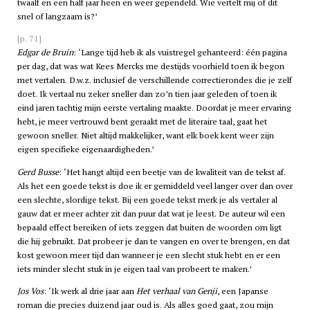
twaalf en een half jaar heen en weer gependeld. Wie vertelt mij of dit
snel of langzaam is?’
[p. 71]
Edgar de Bruin
: ‘Lange tijd heb ik als vuistregel gehanteerd: één pagina
per dag, dat was wat Kees Mercks me destijds voorhield toen ik begon
met vertalen. D.w.z. inclusief de verschillende correctierondes die je zelf
doet. Ik vertaal nu zeker sneller dan zo’n tien jaar geleden of toen ik
eind jaren tachtig mijn eerste vertaling maakte. Doordat je meer ervaring
hebt, je meer vertrouwd bent geraakt met de literaire taal, gaat het
gewoon sneller. Niet altijd makkelijker, want elk boek kent weer zijn
eigen specifieke eigenaardigheden.’
Gerd Busse
: ‘Het hangt altijd een beetje van de kwaliteit van de tekst af.
Als het een goede tekst is doe ik er gemiddeld veel langer over dan over
een slechte, slordige tekst. Bij een goede tekst merk je als vertaler al
gauw dat er meer achter zit dan puur dat wat je leest. De auteur wil een
bepaald effect bereiken of iets zeggen dat buiten de woorden om ligt
die hij gebruikt. Dat probeer je dan te vangen en over te brengen, en dat
kost gewoon meer tijd dan wanneer je een slecht stuk hebt en er een
iets minder slecht stuk in je eigen taal van probeert te maken.’
Jos Vos
: ‘Ik werk al drie jaar aan
Het verhaal van Genji
, een Japanse
roman die precies duizend jaar oud is. Als alles goed gaat, zou mijn