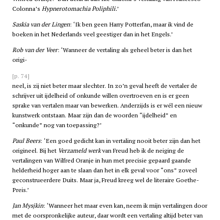
Colonna’s
Hypnerotomachia Poliphili.
’
Saskia van der Lingen
: ‘Ik ben geen Harry Potterfan, maar ik vind de
boeken in het Nederlands veel geestiger dan in het Engels.’
Rob van der Veer
: ‘Wanneer de vertaling als geheel beter is dan het
origi-
[p. 74]
neel, is zij niet beter maar slechter. In zo’n geval heeft de vertaler de
schrijver uit ijdelheid of onkunde willen overtroeven en is er geen
sprake van vertalen maar van bewerken. Anderzijds is er wél een nieuw
kunstwerk ontstaan. Maar zijn dan de woorden “ijdelheid” en
“onkunde” nog van toepassing?’
Paul Beers
: ‘Een goed gedicht kan in vertaling nooit beter zijn dan het
origineel. Bij het
Verzameld werk
van Freud heb ik de neiging de
vertalingen van Wilfred Oranje in hun met precisie gepaard gaande
helderheid hoger aan te slaan dan het in elk geval voor “ons” zoveel
geconstrueerdere Duits. Maar ja, Freud kreeg wel de literaire Goethe-
Preis.’
Jan Mysjkin
: ‘Wanneer het maar even kan, neem ik mijn vertalingen door
met de oorspronkelijke auteur, daar wordt een vertaling altijd beter van