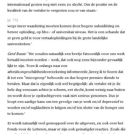
internationaal gezien nog niet eens zo slecht. Om de positie en de
kwaliteit van de vertaler te vergroten zou er van staats-
[p. 73]
wege meer waardering moeten komen door hogere subsidiëring en
betere opleiding, op
hbo
– of universitair niveau. Het is een schande dat
er geen geld is voor vertaalopleidingen bij de grote landelijke
universiteiten.’
Gerd Busse
: ‘We zouden natuurlijk een beetje fatsoenlijk voor ons werk
betaald moeten worden – werk, dat ook nog eens bijzonder gevaarlijk
lijkt te zijn. Toen ik onlangs naar een
arbeidsongeschiktheidsverzekering informeerde, kreeg ik te horen dat
ik tot een “risicogroep” behoorde en dus hogere premies diende te
betalen. Maar dat is eigenlijk ook wel begrijpelijk: als vertaler zit je de
hele dag eenzaam achter je scherm, eet slecht, komt weinig naar buiten
en wordt door je opdrachtgevers vaak niet serieus genomen. Dus je
loopt een aardige kans om ten gevolge van je werk en/of depressief te
worden en/of rugklachten te krijgen en/of ten slotte van de honger om
te komen.’
Er wordt natuurlijk veel gemopperd over de uitgevers, en ook over het
Fonds voor de Letteren, maar er zijn ook gematigder reacties. Zoals die