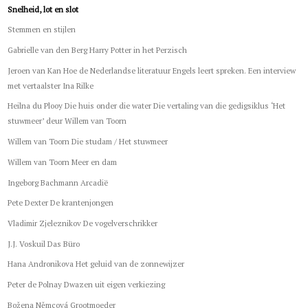
Snelheid, lot en slot
Stemmen en stijlen
Gabrielle van den Berg Harry Potter in het Perzisch
Jeroen van Kan Hoe de Nederlandse literatuur Engels leert spreken. Een interview
met vertaalster Ina Rilke
Heilna du Plooy Die huis onder die water Die vertaling van die gedigsiklus ‘Het
stuwmeer’ deur Willem van Toorn
Willem van Toorn Die studam / Het stuwmeer
Willem van Toorn Meer en dam
Ingeborg Bachmann Arcadië
Pete Dexter De krantenjongen
Vladimir Zjeleznikov De vogelverschrikker
J.J. Voskuil Das Büro
Hana Andronikova Het geluid van de zonnewijzer
Peter de Polnay Dwazen uit eigen verkiezing
Božena Němcová Grootmoeder