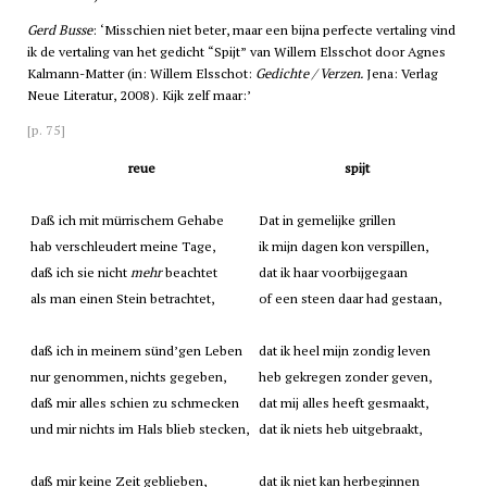
Gerd Busse
: ‘Misschien niet beter, maar een bijna perfecte vertaling vind
ik de vertaling van het gedicht “Spijt” van Willem Elsschot door Agnes
Kalmann-Matter (in: Willem Elsschot:
Gedichte / Verzen.
Jena: Verlag
Neue Literatur, 2008). Kijk zelf maar:’
[p. 75]
reue
spijt
Daß ich mit mürrischem Gehabe
Dat in gemelijke grillen
hab verschleudert meine Tage,
ik mijn dagen kon verspillen,
daß ich sie nicht
mehr
beachtet
dat ik haar voorbijgegaan
als man einen Stein betrachtet,
of een steen daar had gestaan,
daß ich in meinem sünd’gen Leben
dat ik heel mijn zondig leven
nur genommen, nichts gegeben,
heb gekregen zonder geven,
daß mir alles schien zu schmecken
dat mij alles heeft gesmaakt,
und mir nichts im Hals blieb stecken,
dat ik niets heb uitgebraakt,
daß mir keine Zeit geblieben,
dat ik niet kan herbeginnen