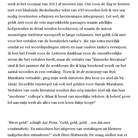
werk in het voorjaar van 2012 af moeten zijn. Om voor de dag te komen
met een bladzijde Nederlandse tekst van 450 woorden heb ik vier uur
nodig (voetnoten schrijven en herzieningen inbegrepen). Let wel, dit
geldt
niet
voor de vele ingewikkelde passages waarin adellijke
hofgewaden in detail worden beschreven, of waarin de auteur
monologue intérieur
weergeeft in lange volzinnen. Het geldt óók niet
voor het vertalen van de honderden tanka’s: die zijn extra moeilijk
omdat ze vol woordspelingen zitten en naar oudere tanka’s verwijzen.
Ik ben het Fonds voor de Letteren dankbaar voor de onontbeerlijke
steun die het vertalers biedt, maar als vertaler van “klassieke literatuur”
vind ik het jammer dat de werkbeurs die ik krijg berekend wordt op het
aantal woorden in een vertaling. Toen ik
In de misosoep
van Ryû
Murakami vertaalde, ging mijn werk minstens drie keer zo snel als bij
Genji.
Dezelfde vuistregel zal ook wel gelden voor Haruki Murakami.
Vertalers van oude literatuur worden dus nóg minder snel rijk dan hun
“moderne” collega’s. Maar ik houd van moeilijke teksten; ik beleef geen
lol aan mijn werk als alles van een leien dakje loopt!’
‘Meer geld!’ schrijft
Aai Prins.
‘Geld, geld, geld… (en dat met
continuïteit). En misschien het uitgeven van vertalingen uit kleinere
taalgebieden stimuleren?’ stelt
Hero Hokwerda.
De vraag stellen wat er