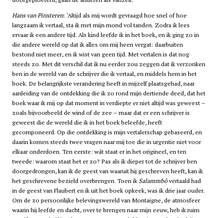
Hans van Pinxteren
: ‘Altijd als mij wordt gevraagd hoe snel of hoe
langzaam ik vertaal, sta ik met mijn mond vol tanden. Zodra ik lees
ervaar ik een andere tijd. Als kind leefde ik in het boek, en ik ging zo in
die andere wereld op dat ik alles om mij heen vergat: daarbuiten
bestond niet meer, en ik wist van geen tijd. Met vertalen is dat nog
steeds zo. Met dit verschil dat ik nu eerder zou zeggen dat ik verzonken
ben in de wereld van de schrijver die ik vertaal, en middels hem in het
boek. De belangrijkste verandering heeft in mijzelf plaatsgehad, naar
aanleiding van de ontdekking die ik zo rond mijn dertiende deed, dat het
boek waar ik mij op dat moment in verdiepte er niet altijd was geweest –
zoals bijvoorbeeld de wind of de zee – maar dat er een schrijver is
geweest die de wereld die ik in het boek beleefde, heeft
gecomponeerd. Op die ontdekking is mijn vertalerschap gebaseerd, en
daarin komen steeds twee vragen naar mij toe die in urgentie niet voor
elkaar onderdoen. Ten eerste: wát staat er in het origineel, en ten
tweede: waarom staat het er zo? Pas als ik dieper tot de schrijver ben
doorgedrongen, kan ik de geest van waaruit hij geschreven heeft, kan ik
het geschrevene bezield overbrengen. Toen ik
Salammbô
vertaald had
in de geest van Flaubert en ik uit het boek opkeek, was ik drie jaar ouder.
Om de zo persoonlijke belevingswereld van Montaigne, de atmosfeer
waarin hij leefde en dacht, over te brengen naar mijn eeuw, heb ik ruim