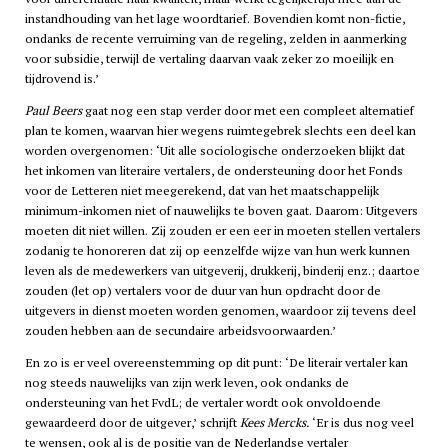
instandhouding van het lage woordtarief. Bovendien komt non-fictie,
ondanks de recente verruiming van de regeling, zelden in aanmerking
voor subsidie, terwijl de vertaling daarvan vaak zeker zo moeilijk en
tijdrovend is.’
Paul Beers
gaat nog een stap verder door met een compleet alternatief
plan te komen, waarvan hier wegens ruimtegebrek slechts een deel kan
worden overgenomen: ‘Uit alle sociologische onderzoeken blijkt dat
het inkomen van literaire vertalers, de ondersteuning door het Fonds
voor de Letteren niet meegerekend, dat van het maatschappelijk
minimum-inkomen niet of nauwelijks te boven gaat. Daarom: Uitgevers
moeten dit niet willen. Zij zouden er een eer in moeten stellen vertalers
zodanig te honoreren dat zij op eenzelfde wijze van hun werk kunnen
leven als de medewerkers van uitgeverij, drukkerij, binderij enz.; daartoe
zouden (let op) vertalers voor de duur van hun opdracht door de
uitgevers in dienst moeten worden genomen, waardoor zij tevens deel
zouden hebben aan de secundaire arbeidsvoorwaarden.’
En zo is er veel overeenstemming op dit punt: ‘De literair vertaler kan
nog steeds nauwelijks van zijn werk leven, ook ondanks de
ondersteuning van het FvdL; de vertaler wordt ook onvoldoende
gewaardeerd door de uitgever,’ schrijft
Kees Mercks.
‘Er is dus nog veel
te wensen, ook al is de positie van de Nederlandse vertaler