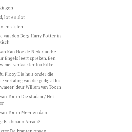
kingen
d, lot en slot
 en stijlen
le van den Berg Harry Potter in
zisch
van Kan Hoe de Nederlandse
uur Engels leert spreken. Een
ew met vertaalster Ina Rilke
du Plooy Die huis onder die
ie vertaling van die gedigsiklus
uwmeer’ deur Willem van Toorn
van Toorn Die studam / Het
er
 van Toorn Meer en dam
rg Bachmann Arcadië
exter De krantenjongen