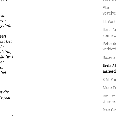
Vladimi
vogelve
van
rre
J.J. Vos
eliefd
Hana An
zonnew
 een
aat het
Peter d
de
verkiez
fdstad,
Naniwa)
Božena
het
Ueda Ak
).
manesc
 het
E.M. Fo
Maria 
t dit
Ion Cre
de jaar
stuivers
Jean Gi