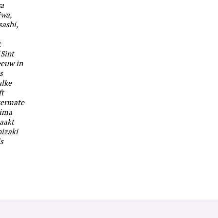
ca
iwa,
sashi,
t
 Sint
eeuw in
s
ulke
ft
itermate
hima
aakt
nizaki
s