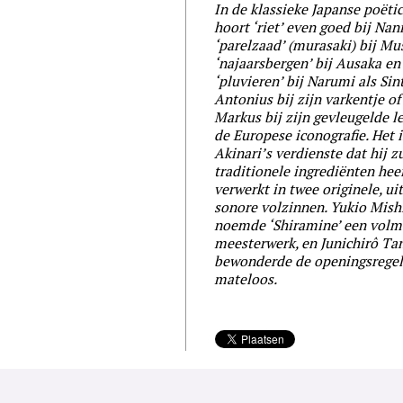
In de klassieke Japanse poëti
hoort ‘riet’ even goed bij Nan
‘parelzaad’ (murasaki) bij Mu
‘najaarsbergen’ bij Ausaka en
‘pluvieren’ bij Narumi als Sin
Antonius bij zijn varkentje of
Markus bij zijn gevleugelde l
de Europese iconografie. Het i
Akinari’s verdienste dat hij z
traditionele ingrediënten hee
verwerkt in twee originele, u
sonore volzinnen. Yukio Mis
noemde ‘Shiramine’ een volm
meesterwerk, en Junichirô Ta
bewonderde de openingsregel
mateloos.