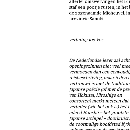
allerlei omzwervingen liet ik
staf een poosje rusten, in het
de zogenaamde Mioheuvel, in
provincie Sanuki.
vertaling Jos Vos
De Nederlandse lezer zal acht
openingszinnen niet veel mee
vermoeden dan een eenvoudi
reisbeschrijving, maar iedere
vertrouwd is met de tradition
Japanse poëzie (of met de pr
van Hokusai, Hiroshige en
consorten) merkt meteen dat
verteller (wie het ook is) het 
eiland Honshû – het grootste 
Japanse archipel – doorkruist
de voormalige hoofdstad Kyôt
zuiden waarvan de wachtpost