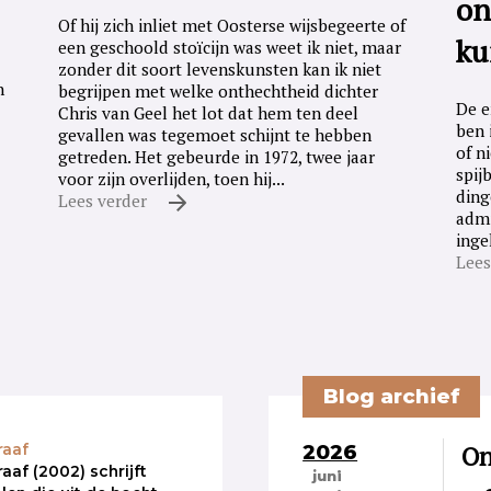
on
Of hij zich inliet met Oosterse wijsbegeerte of
ku
een geschoold stoïcijn was weet ik niet, maar
zonder dit soort levenskunsten kan ik niet
n
begrijpen met welke onthechtheid dichter
De e
Chris van Geel het lot dat hem ten deel
ben 
gevallen was tegemoet schijnt te hebben
of n
getreden. Het gebeurde in 1972, twee jaar
spij
voor zijn overlijden, toen hij...
ding
Lees verder
admi
inge
Lees
Blog archief
2026
On
raaf
aaf (2002) schrijft
juni