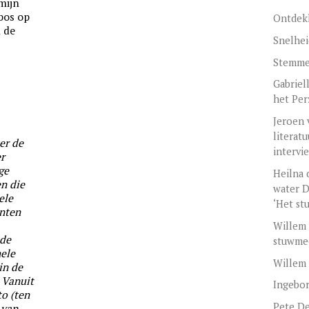
 mijn
 bos op
Ontdek
 de
Snelhei
Stemmen
Gabriel
het Per
Jeroen 
literat
er de
intervi
r
ge
Heilna 
en die
water D
ele
‘Het st
enten
Willem 
 de
stuwme
hele
Willem
in de
. Vanuit
Ingebo
o (ten
Pete D
 van