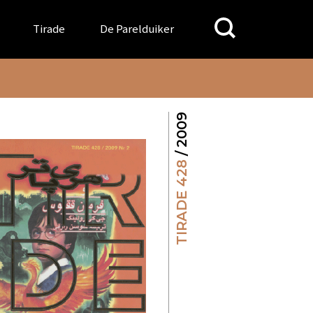
Search
Tirade
De Parelduiker
for:
/ 2009
TIRADE 428