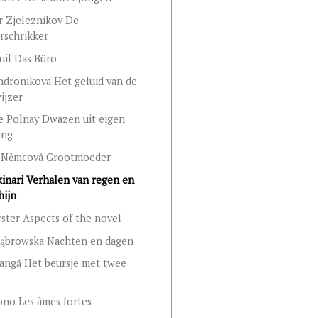
r Zjeleznikov De
rschrikker
kuil Das Büro
dronikova Het geluid van de
ijzer
e Polnay Dwazen uit eigen
ing
 Němcová Grootmoeder
inari Verhalen van regen en
hijn
rster Aspects of the novel
Dąbrowska Nachten en dagen
angă Het beursje met twee
ono Les âmes fortes