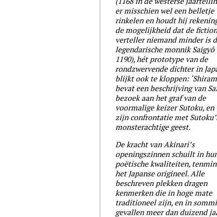
(1168 in de westerse jaartellin
er misschien wel een belletje
rinkelen en houdt hij rekenin
de mogelijkheid dat de fictio
verteller niemand minder is 
legendarische monnik Saigyô 
1190), hét prototype van de
rondzwervende dichter in Japa
blijkt ook te kloppen: ‘Shiram
bevat een beschrijving van Sa
bezoek aan het graf van de
voormalige keizer Sutoku, en
zijn confrontatie met Sutoku’
monsterachtige geest.
De kracht van Akinari’s
openingszinnen schuilt in hu
poëtische kwaliteiten, tenmin
het Japanse origineel. Alle
beschreven plekken dragen
kenmerken die in hoge mate
traditioneel zijn, en in somm
gevallen meer dan duizend ja