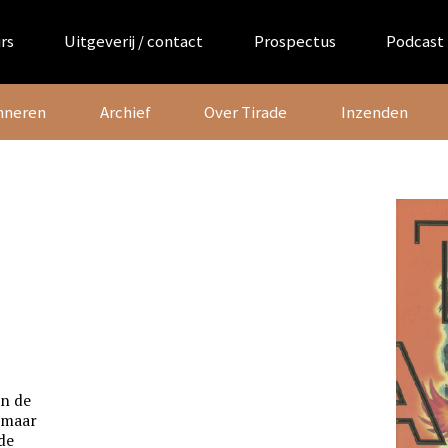
rs
Uitgeverij / contact
Prospectus
Podcast
nneren
Archief
Over Tirade
Inzenden
an de
 maar
de