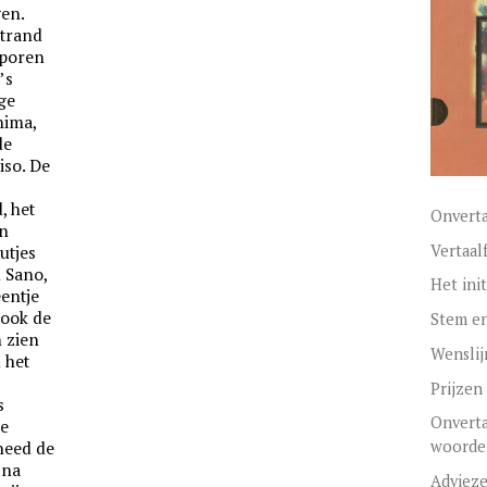
gen.
strand
sporen
’s
ge
hima,
de
iso. De
, het
Onvert
an
Vertaal
utjes
 Sano,
Het init
entje
 ook de
Stem en
 zien
Wenslij
n het
Prijzen
s
Onverta
de
woorde
need de
 na
Adviez