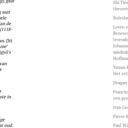
g), gaat
Shi Tie
theoret
g met
nele
Bolesła
dan de
Leven e
(1118-
Beneven
levensb
n. Dit
Johanne
ine’
igyô’s
misdruk
Hoffma
 van
Yannis 
s
Het zel
Dragan 
n
Franci
ste in
een gro
Ivan Go
Pierre 
ige
ar oud.
Paul Wi