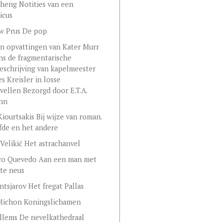
sheng Notities van een
icus
w Prus De pop
n opvattingen van Kater Murr
s de fragmentarische
eschrijving van kapelmeester
s Kreisler in losse
vellen Bezorgd door E.T.A.
nn
Kiourtsakis Bij wijze van roman.
fde en het andere
Velikić Het astrachanvel
sco Quevedo Aan een man met
te neus
ntsjarov Het fregat Pallas
Michon Koningslichamen
llems De nevelkathedraal