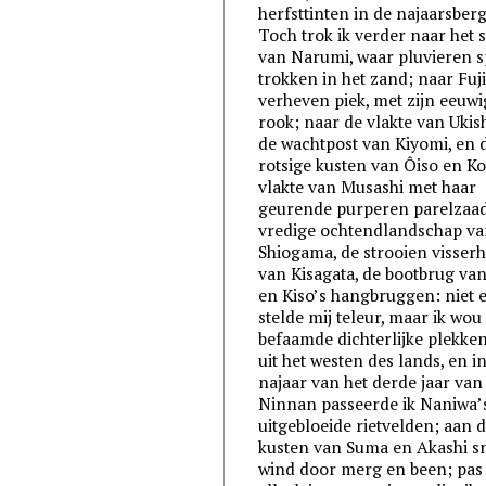
herfsttinten in de najaarsber
Toch trok ik verder naar het 
van Narumi, waar pluvieren 
trokken in het zand; naar Fuji
verheven piek, met zijn eeuwi
rook; naar de vlakte van Ukis
de wachtpost van Kiyomi, en 
rotsige kusten van Ôiso en Ko
vlakte van Musashi met haar
geurende purperen parelzaad
vredige ochtendlandschap v
Shiogama, de strooien visserh
van Kisagata, de bootbrug van
en Kiso’s hangbruggen: niet e
stelde mij teleur, maar ik wou
befaamde dichterlijke plekken
uit het westen des lands, en i
najaar van het derde jaar van
Ninnan passeerde ik Naniwa’
uitgebloeide rietvelden; aan 
kusten van Suma en Akashi s
wind door merg en been; pas