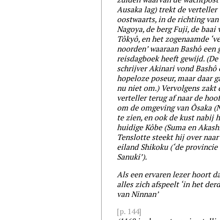
Ausaka lag) trekt de verteller
oostwaarts, in de richting van
Nagoya, de berg Fuji, de baai 
Tôkyô, en het zogenaamde ‘ve
noorden’ waaraan Bashô een g
reisdagboek heeft gewijd. (De
schrijver Akinari vond Bashô
hopeloze poseur, maar daar g
nu niet om.) Vervolgens zakt 
verteller terug af naar de hoo
om de omgeving van Ôsaka (
te zien, en ook de kust nabij 
huidige Kôbe (Suma en Akashi
Tenslotte steekt hij over naar
eiland Shikoku (‘de provincie
Sanuki’).
Als een ervaren lezer hoort da
alles zich afspeelt ‘in het der
van Ninnan’
[p. 144]