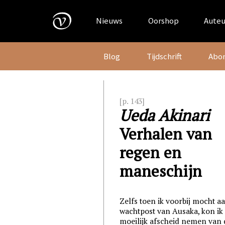
Skip
to
Nieuws
Oorshop
Auteu
content
Blog
Tijdschrift
Abo
[p. 143]
Ueda Akinari
Verhalen van
regen en
maneschijn
Zelfs toen ik voorbij mocht a
wachtpost van Ausaka, kon ik
moeilijk afscheid nemen van 