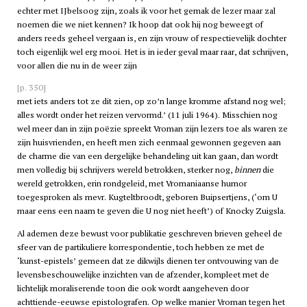
echter met IJbelsoog zijn, zoals ik voor het gemak de lezer maar zal
noemen die we niet kennen? Ik hoop dat ook hij nog beweegt of
anders reeds geheel vergaan is, en zijn vrouw of respectievelijk dochter
toch eigenlijk wel erg mooi. Het is in ieder geval maar raar, dat schrijven,
voor allen die nu in de weer zijn
[p. 350]
met iets anders tot ze dit zien, op zo’n lange kromme afstand nog wel;
alles wordt onder het reizen vervormd.’ (11 juli 1964). Misschien nog
wel meer dan in zijn poëzie spreekt Vroman zijn lezers toe als waren ze
zijn huisvrienden, en heeft men zich eenmaal gewonnen gegeven aan
de charme die van een dergelijke behandeling uit kan gaan, dan wordt
men volledig bij schrijvers wereld betrokken, sterker nog,
binnen
die
wereld getrokken, erin rondgeleid, met Vromaniaanse humor
toegesproken als mevr. Kugteltbroodt, geboren Buipsertjens, (‘om U
maar eens een naam te geven die U nog niet heeft’) of Knocky Zuigsla.
Al ademen deze bewust voor publikatie geschreven brieven geheel de
sfeer van de partikuliere korrespondentie, toch hebben ze met de
‘kunst-epistels’ gemeen dat ze dikwijls dienen ter ontvouwing van de
levensbeschouwelijke inzichten van de afzender, kompleet met de
lichtelijk moraliserende toon die ook wordt aangeheven door
achttiende-eeuwse epistolografen. Op welke manier Vroman tegen het