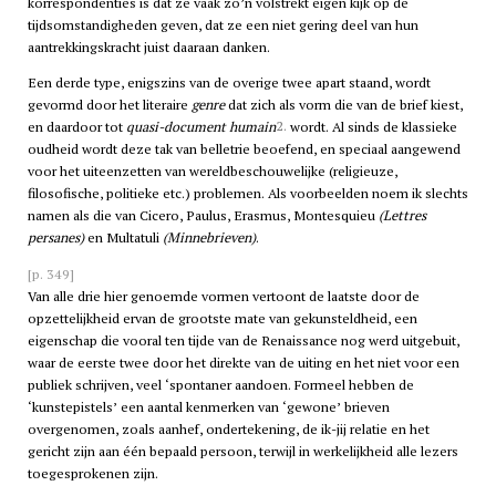
korrespondenties is dat ze vaak zo’n volstrekt eigen kijk op de
tijdsomstandigheden geven, dat ze een niet gering deel van hun
aantrekkingskracht juist daaraan danken.
Een derde type, enigszins van de overige twee apart staand, wordt
gevormd door het literaire
genre
dat zich als vorm die van de brief kiest,
2.
en daardoor tot
quasi-document humain
wordt. Al sinds de klassieke
oudheid wordt deze tak van belletrie beoefend, en speciaal aangewend
voor het uiteenzetten van wereldbeschouwelijke (religieuze,
filosofische, politieke etc.) problemen. Als voorbeelden noem ik slechts
namen als die van Cicero, Paulus, Erasmus, Montesquieu
(Lettres
persanes)
en Multatuli
(Minnebrieven)
.
[p. 349]
Van alle drie hier genoemde vormen vertoont de laatste door de
opzettelijkheid ervan de grootste mate van gekunsteldheid, een
eigenschap die vooral ten tijde van de Renaissance nog werd uitgebuit,
waar de eerste twee door het direkte van de uiting en het niet voor een
publiek schrijven, veel ‘spontaner aandoen. Formeel hebben de
‘kunstepistels’ een aantal kenmerken van ‘gewone’ brieven
overgenomen, zoals aanhef, ondertekening, de ik-jij relatie en het
gericht zijn aan één bepaald persoon, terwijl in werkelijkheid alle lezers
toegesprokenen zijn.