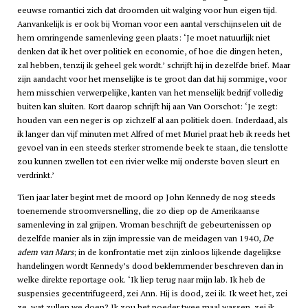
eeuwse romantici zich dat droomden uit walging voor hun eigen tijd.
Aanvankelijk is er ook bij Vroman voor een aantal verschijnselen uit de
hem omringende samenleving geen plaats: ‘Je moet natuurlijk niet
denken dat ik het over politiek en economie, of hoe die dingen heten,
zal hebben, tenzij ik geheel gek wordt.’ schrijft hij in dezelfde brief. Maar
zijn aandacht voor het menselijke is te groot dan dat hij sommige, voor
hem misschien verwerpelijke, kanten van het menselijk bedrijf volledig
buiten kan sluiten. Kort daarop schrijft hij aan Van Oorschot: ‘Je zegt:
houden van een neger is op zichzelf al aan politiek doen. Inderdaad, als
ik langer dan vijf minuten met Alfred of met Muriel praat heb ik reeds het
gevoel van in een steeds sterker stromende beek te staan, die tenslotte
zou kunnen zwellen tot een rivier welke mij onderste boven sleurt en
verdrinkt.’
Tien jaar later begint met de moord op John Kennedy de nog steeds
toenemende stroomversnelling, die zo diep op de Amerikaanse
samenleving in zal grijpen. Vroman beschrijft de gebeurtenissen op
dezelfde manier als in zijn impressie van de meidagen van 1940,
De
adem van Mars
; in de konfrontatie met zijn zinloos lijkende dagelijkse
handelingen wordt Kennedy’s dood beklemmender beschreven dan in
welke direkte reportage ook. ‘Ik liep terug naar mijn lab. Ik heb de
suspensies gecentrifugeerd, zei Ann. Hij is dood, zei ik. Ik weet het, zei
ze, wat zullen we doen? Ik zou het poeder twee maal wassen, zei ik,