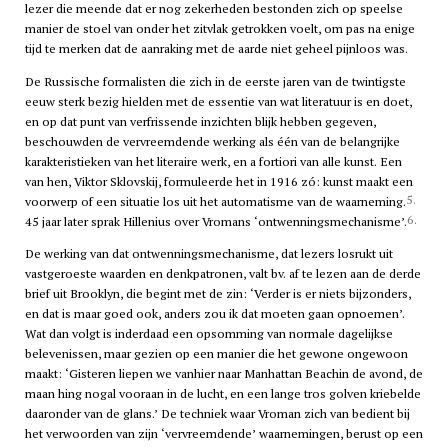
lezer die meende dat er nog zekerheden bestonden zich op speelse
manier de stoel van onder het zitvlak getrokken voelt, om pas na enige
tijd te merken dat de aanraking met de aarde niet geheel pijnloos was.
De Russische formalisten die zich in de eerste jaren van de twintigste
eeuw sterk bezig hielden met de essentie van wat literatuur is en doet,
en op dat punt van verfrissende inzichten blijk hebben gegeven,
beschouwden de vervreemdende werking als één van de belangrijke
karakteristieken van het literaire werk, en a fortiori van alle kunst. Een
van hen, Viktor Sklovskij, formuleerde het in 1916 zó: kunst maakt een
5.
voorwerp of een situatie los uit het automatisme van de waarneming.
6.
45 jaar later sprak Hillenius over Vromans ‘ontwenningsmechanisme’.
De werking van dat ontwenningsmechanisme, dat lezers losrukt uit
vastgeroeste waarden en denkpatronen, valt bv. af te lezen aan de derde
brief uit Brooklyn, die begint met de zin: ‘Verder is er niets bijzonders,
en dat is maar goed ook, anders zou ik dat moeten gaan opnoemen’.
Wat dan volgt is inderdaad een opsomming van normale dagelijkse
belevenissen, maar gezien op een manier die het gewone ongewoon
maakt: ‘Gisteren liepen we vanhier naar Manhattan Beachin de avond, de
maan hing nogal vooraan in de lucht, en een lange tros golven kriebelde
daaronder van de glans.’ De techniek waar Vroman zich van bedient bij
het verwoorden van zijn ‘vervreemdende’ waarnemingen, berust op een