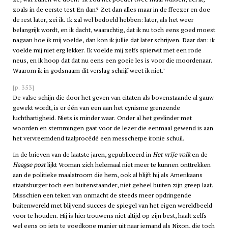
zoals in de eerste test En dan? Zet dan alles maar in de ffeezer en doe
de rest later, zei ik. Ik zal wel bedoeld hebben: later, als het weer
belangrijk wordt, en ik dacht, waarachtig, dat ik nu toch eens goed moest
nagaan hoe ik mij voelde, dan kon ik jullie dat later schrijven. Daar dan: ik
voelde mij niet erg lekker. Ik voelde mij zelfs spierwit met een rode
neus, en ik hoop dat dat nu eens een goeie les is voor die moordenaar.
Waarom ik in godsnaam dit verslag schrijf weet ik niet.’
[p. 353]
De valse schijn die door het geven van citaten als bovenstaande al gauw
gewekt wordt, is er één van een aan het cynisme grenzende
luchthartigheid. Niets is minder waar. Onder al het gevlinder met
woorden en stemmingen gaat voor de lezer die eenmaal gewend is aan
het vervreemdend taalprocédé een messcherpe ironie schuil.
In de brieven van de laatste jaren, gepubliceerd in
Het vrije volk
en de
Haagse post
lijkt Vroman zich helemaal niet meer te kunnen onttrekken
aan de politieke maalstroom die hem, ook al blijft hij als Amerikaans
staatsburger toch een buitenstaander, niet geheel buiten zijn greep laat.
Misschien een teken van onmacht de steeds meer opdringende
buitenwereld met blijvend succes de spiegel van het eigen wereldbeeld
voor te houden. Hij is hier trouwens niet altijd op zijn best, haalt zelfs
wel eens op iets te goedkope manier uit naar iemand als Nixon, die toch