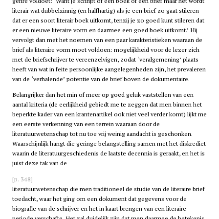
genre voldoet: ‘Want je schrijft of een boek of een brief maar het wordt
literair wat dubbelzinnig (en halfhartig) als je een brief zo gaat stileren
dat er een soort literair boek uitkomt, tenzij je zo goed kunt stileren dat
er een nieuwe literaire vorm en daarmee een goed boek uitkomt.’ Hij
vervolgt dan met het noemen van een paar karakteristieken waaraan de
brief als literaire vorm moet voldoen: mogelijkheid voor de lezer zich
met de briefschrijver te vereenzelvigen, zodat ‘veralgemening’ plaats
heeft van wat in feite persoonlijke aangelegenheden zijn, het prevaleren
van de ‘verhalende’ potentie van de brief boven de dokumentaire.
Belangrijker dan het min of meer op goed geluk vaststellen van een
aantal kriteria (de eerlijkheid gebiedt me te zeggen dat men binnen het
beperkte kader van een krantenartikel ook niet veel verder komt) lijkt me
een eerste verkenning van een terrein waaraan door de
literatuurwetenschap tot nu toe vrij weinig aandacht is geschonken.
Waarschijnlijk hangt die geringe belangstelling samen met het diskrediet
waarin de literatuurgeschiedenis de laatste decennia is geraakt, en het is
juist deze tak van de
[p. 348]
literatuurwetenschap die men traditioneel de studie van de literaire brief
toedacht, waar het ging om een dokument dat gegevens voor de
biografie van de schrijver en het in kaart brengen van een literaire
periode verschafte. Het zal duidelijk zijn dat men daarmee de betekenis