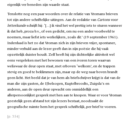
eigenlijk ver beneden zijn waarde staat.
Tenslotte nog een paar woorden over de relatie van Vromans brieven
tot zijn andere schriftelijke uitingen. Aan de redaktie van
Cartons voor
letterkunde
schrijft hij: ‘[…] ik vind het wel prettig iets te sturen wanneer
ik dat heb, proza b.v., of een gedicht, om nu een ander voorbeeld te
noemen, maar liefst iets werkelijkers, zoals dit.’ (19 september 1961).
Inderdaad is het zo dat Vroman zich in zijn brieven vrijer, spontaner,
minder verhuld aan de lezer geeft dan in zijn poëzie die hij vaak
opzettelijk duister houdt. Zelf heeft hij zijn dichterlijke aktiviteit wel
eens vergeleken met het bewonen van een ivoren toren waarvan
weliswaar de deur open staat, met erboven ‘welkom’, en de trappen
stevig en goed te beklimmen zijn, maar op de weg naar boven brandt
geen licht. Het beeld dat je van hem als briefschrijver krijgt is dat van de
man die zijn gasten, de IJbelsogen, Kugtelbroodts, Zuigsla’s en
anderen, aan de open deur opwacht om onmiddellijk een
allerpersoonlijkst gesprek met hen aan te knopen. Waar er voor Vroman
geestelijk geen afstand tot zijn lezers bestaat, noodzaakt de
geografische ruimte hem het gesprek schriftelijk, per brief te voeren.
[p. 354]