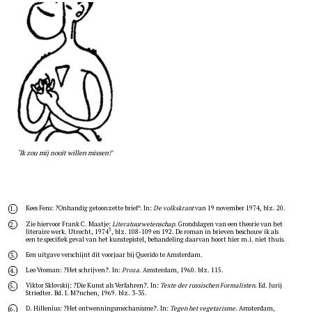
‘Ik zou mij nooit willen missen!’
Kees Fens: ?Onhandig getoonzette brief*. In:
De volkskrant
van 19 november 1974, blz. 20.
1.
Zie hiervoor Frank C. Maatje:
Literatuurwetenschap
. Grondslagen van een theorie van het
2.
3
literaire werk. Utrecht, 1974
, blz. 108-109 en 192. De roman in brieven beschouw ik als
een te specifiek geval van het kunstepistel, behandeling daarvan hoort hier m.i. niet thuis.
Een uitgave verschijnt dit voorjaar bij Querido te Amsterdam.
3.
Leo Vroman: ?Het schrijven?. In:
Proza
. Amsterdam, 1960. blz. 115.
4.
Viktor Sklovskij: ?Die Kunst als Verfahren?. In:
Texte der russischen Formalisten
. Ed. Jurij
5.
Striedter. Bd. I. M?nchen, 1969. blz. 3-35.
D. Hillenius: ?Het ontwenningsmechanisme?. In:
Tegen het vegetarisme
. Amsterdam,
6.