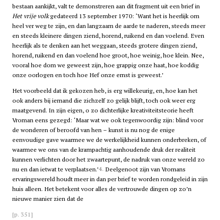
bestaan aankijkt, valt te demonstreren aan dit fragment uit een brief in
Het vrije volk
gedateerd 13 september 1970: ‘Want het is heerlijk om
heel ver weg te zijn, en dan langzaam de aarde te naderen, steeds meer
en steeds kleinere dingen ziend, horend, ruikend en dan voelend. Even
heerlijk als te denken aan het weggaan, steeds grotere dingen ziend,
horend, ruikend en dan voelend hoe groot, hoe weinig, hoe klein. Nee,
vooral hoe dom we geweest zijn, hoe grappig onze haat, hoe koddig
onze oorlogen en toch hoe Hef onze ernst is geweest.’
Het voorbeeld dat ik gekozen heb, is erg willekeurig, en, hoe kan het
ook anders bij iemand die zichzelf zo gelijk blijft, toch ook weer erg
maatgevend. In zijn eigen, o zo dichterlijke kreativiteitsteorie heeft
Vroman eens gezegd: ‘Maar wat we ook tegenwoordig zijn: blind voor
de wonderen of beroofd van hen – kunst is nu nog de enige
eenvoudige gave waarmee we de werkelijkheid kunnen onderbreken, of
waarmee we ons van de krampachtig aanhoudende druk der realiteit
kunnen verlichten door het zwaartepunt, de nadruk van onze wereld zo
4.
nu en dan ietwat te verplaatsen.’
Deelgenoot zijn van Vromans
ervaringswereld houdt meer in dan per brief te worden rondgeleid in zijn
huis alleen. Het betekent voor alles de vertrouwde dingen op zo’n
nieuwe manier zien dat de
[p. 351]