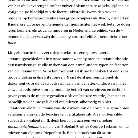
van het objekt verengde tot het zuiver dokumentaire aspekt. Tijdens de
vorige eeuw, bloeitijd van de literatuurhistorie, kwam dan ook de
tendens op korrespondenties van grote schrijvers als Byron, Flaubert en
Baudelaire uit te geven, teneinde de mens achter het werk beter te doen
leren kennen. Als zodanig fungeren in Nederland de edities van de –
binnen het kader van zijn doelstelling voortreffelijke – serie
Achter het
boek
.
Mogelijk kan in een zeer nabije toekomst een gerevalueerde
literatuurgeschiedenis in nauwe samenwerking met de literatuurtheorie
een nauwkeurige studie maken van een aantal andere typen en facetten
van de literaire brief. Voor het moment zal ik me beperken tot een zeer
grove indeling in drie kategorieën. Naast de al genoemde brief als
dokument voor de geschiedsschrijving van de letterkunde, waarbij het
vrijwel steeds privé-korrespondentie betreft van schrijvers en dichters
(overigens in de meeste gevallen ook van literaire waarde), bestaat er
namelijk ook de mogelijkheid van brieven, afkomstig van niet-
literatoren, die hun literaire waarde danken aan de door Fens genoemde
veralgemening van de beschreven partikuliere situaties, of bepaalde
stilistische kwaliteiten. Ik denk hierbij bv. aan een verzameling
documents humains
als die van Soledad Brother George Jackson, en de
brieven van Alphons Diepenbrock. Een kenmerk van dit soort