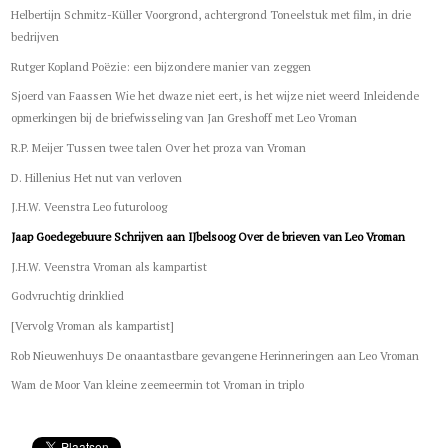
Helbertijn Schmitz-Küller Voorgrond, achtergrond Toneelstuk met film, in drie
bedrijven
Rutger Kopland Poëzie: een bijzondere manier van zeggen
Sjoerd van Faassen Wie het dwaze niet eert, is het wijze niet weerd Inleidende
opmerkingen bij de briefwisseling van Jan Greshoff met Leo Vroman
R.P. Meijer Tussen twee talen Over het proza van Vroman
D. Hillenius Het nut van verloven
J.H.W. Veenstra Leo futuroloog
Jaap Goedegebuure Schrijven aan IJbelsoog Over de brieven van Leo Vroman
J.H.W. Veenstra Vroman als kampartist
Godvruchtig drinklied
[Vervolg Vroman als kampartist]
Rob Nieuwenhuys De onaantastbare gevangene Herinneringen aan Leo Vroman
Wam de Moor Van kleine zeemeermin tot Vroman in triplo