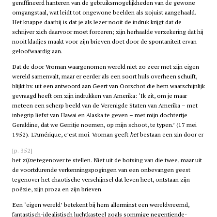
geraffineerd hanteren van de gebruiksmogelijkheden van de gewone
omgangstaal, wat leidt tot ongewone beelden als zojuist aangehaald.
Het knappe daarbij is dat je als lezer nooit de indruk krijgt dat de
schrijver zich daarvoor moet forceren; zijn herhaalde verzekering dat hij
nooit kladjes maakt voor zijn brieven doet door de spontaniteit ervan
geloofwaardig aan.
Dat de door Vroman waargenomen wereld niet zo zeer met zijn eigen
wereld samenvalt, maar er eerder als een soort huls overheen schuift,
blijkt bv. uit een antwoord aan Geert van Oorschot die hem waarschijnlijk
gevraagd heeft om zijn indrukken van Amerika: ‘Ik zit, om je maar
meteen een scherp beeld van de Verenigde Staten van Amerika – met
inbegrip liefst van Hawai en Alaska te geven – met mijn dochtertje
Geraldine, dat we Gerritje noemen, op mijn schoot, te typen.’ (17 mei
1952). L’Amérique, c’est moi. Vroman geeft
het
bestaan een zin door er
[p. 352]
het
zijne
tegenover te stellen. Niet uit de botsing van die twee, maar uit
de voortdurende verkenningspogingen van een onbevangen geest
tegenover het chaotische verschijnsel dat leven heet, ontstaan zijn
poëzie, zijn proza en zijn brieven.
Een ‘eigen wereld’ betekent bij hem allerminst een wereldvreemd,
fantastisch-idealistisch luchtkasteel zoals sommige negentiende-