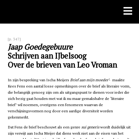
Skip
to
content
[p. 347]
Jaap Goedegebuure
Schrijven aan IJbelsoog
Over de brieven van Leo Vroman
1.
In zijn bespreking van Ischa Meijers
Brief aan mijn moeder
maakte
Kees Fens een aantal losse opmerkingen over de brief als literaire vorm,
die belangrijk genoeg zijn om als uitgangspunt te dienen voor ieder die
zich bezig gaat houden met wat ik nu maar gemakshalve de ‘literaire
brief’ wil noemen, overigens een fenomeen waarvan de
verschijningsvormen nog door een aardige diversiteit worden
gekenmerkt.
Dat Fens de brief beschouwt als een genre
sui generis
wordt duidelijk uit
zijn verwijt aan Ischa Meijer dat diens werk niet aan de eisen van het