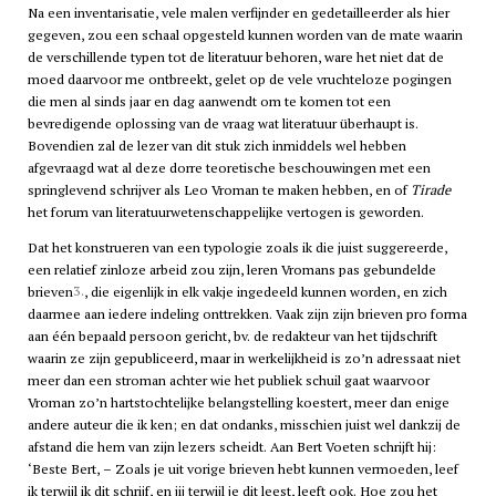
Na een inventarisatie, vele malen verfijnder en gedetailleerder als hier
gegeven, zou een schaal opgesteld kunnen worden van de mate waarin
de verschillende typen tot de literatuur behoren, ware het niet dat de
moed daarvoor me ontbreekt, gelet op de vele vruchteloze pogingen
die men al sinds jaar en dag aanwendt om te komen tot een
bevredigende oplossing van de vraag wat literatuur überhaupt is.
Bovendien zal de lezer van dit stuk zich inmiddels wel hebben
afgevraagd wat al deze dorre teoretische beschouwingen met een
springlevend schrijver als Leo Vroman te maken hebben, en of
Tirade
het forum van literatuurwetenschappelijke vertogen is geworden.
Dat het konstrueren van een typologie zoals ik die juist suggereerde,
een relatief zinloze arbeid zou zijn, leren Vromans pas gebundelde
3.
brieven
, die eigenlijk in elk vakje ingedeeld kunnen worden, en zich
daarmee aan iedere indeling onttrekken. Vaak zijn zijn brieven pro forma
aan één bepaald persoon gericht, bv. de redakteur van het tijdschrift
waarin ze zijn gepubliceerd, maar in werkelijkheid is zo’n adressaat niet
meer dan een stroman achter wie het publiek schuil gaat waarvoor
Vroman zo’n hartstochtelijke belangstelling koestert, meer dan enige
andere auteur die ik ken; en dat ondanks, misschien juist wel dankzij de
afstand die hem van zijn lezers scheidt. Aan Bert Voeten schrijft hij:
‘Beste Bert, – Zoals je uit vorige brieven hebt kunnen vermoeden, leef
ik terwijl ik dit schrijf, en jij terwijl je dit leest, leeft ook. Hoe zou het