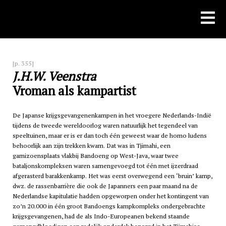
Skip
to
content
[p. 355]
J.H.W. Veenstra
Vroman als kampartist
De Japanse krijgsgevangenenkampen in het vroegere Nederlands-Indië
tijdens de tweede wereldoorlog waren natuurlijk het tegendeel van
speeltuinen, maar er is er dan toch één geweest waar de homo ludens
behoorlijk aan zijn trekken kwam. Dat was in Tjimahi, een
garnizoensplaats vlakbij Bandoeng op West-Java, waar twee
bataljonskompleksen waren samengevoegd tot één met ijzerdraad
afgerasterd barakkenkamp. Het was eerst overwegend een ‘bruin’ kamp,
dwz. de rassenbarrière die ook de Japanners een paar maand na de
Nederlandse kapitulatie hadden opgeworpen onder het kontingent van
zo’n 20.000 in één groot Bandoengs kampkompleks ondergebrachte
krijgsgevangenen, had de als Indo-Europeanen bekend staande