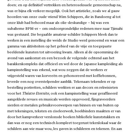
doen; en op definitief vertrekken en heteroseksuele gemeenschap na,
was er bijna elk verkeer mogelijk. Ook het artistieke, zoals we al gauw
hoorden van onze oude vriend Wim Schippers, die in Bandoeng al tot
onze klub had behoord maar als olie-deskundige – hij was een
subalterne BPM-er – om ondoorgrondelijke redenen mee naar Tjimahi
was gestuurd. Die begaafde amateur-schilder Schippers bleek dan te
werken in een instelling die weids de Studio werd genoemd en waar een
gamma van aktiviteiten op het gebied van de vrije en toegepaste
beeldende kunsten tot uitvoering kwam. Alleen al de opsomming de
avond van aankomst en een bezoek de volgende ochtend aan het
barakkenkompleks dat officieel en wel door de Japanse kampleiding als
kampinstelling was erkend, wat wou zeggen dat de werkers er
vrijgesteld waren van korveeën en gehonoreerd met koffiebonnen,
leverde een nog overstelpender aanblik. Tekenaars tekenden er op
bestelling portretten, schilders werkten er aan decors en rekwisieten
voor het
Théatre Eternite,
ook een kampinstelling waar geraffineerd
aangeklede revues en musicals werden opgevoerd, fijngraveerders
sierden er metalen gebruiksvoorwerpen van binnen en van buiten op
met tekeningen, teksten en ciseleerwerk, boekbinders maakten er van
door het kampverkeer verslonsde boeken bibliofiele kunststukken en
dan was er nog een technisch kompleet toegerust tekenlokaal waar de
schilders aan wie maar wou, les gaven in schilderen en tekenen. En aan