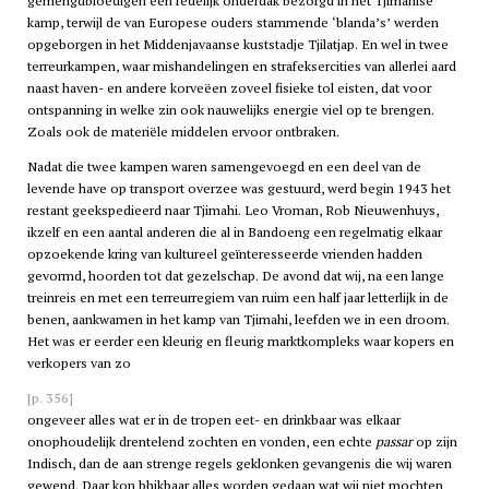
gemengdbloedigen een redelijk onderdak bezorgd in het Tjimahise
kamp, terwijl de van Europese ouders stammende ‘blanda’s’ werden
opgeborgen in het Middenjavaanse kuststadje Tjilatjap. En wel in twee
terreurkampen, waar mishandelingen en strafeksercities van allerlei aard
naast haven- en andere korveëen zoveel fisieke tol eisten, dat voor
ontspanning in welke zin ook nauwelijks energie viel op te brengen.
Zoals ook de materiële middelen ervoor ontbraken.
Nadat die twee kampen waren samengevoegd en een deel van de
levende have op transport overzee was gestuurd, werd begin 1943 het
restant geekspedieerd naar Tjimahi. Leo Vroman, Rob Nieuwenhuys,
ikzelf en een aantal anderen die al in Bandoeng een regelmatig elkaar
opzoekende kring van kultureel geïnteresseerde vrienden hadden
gevormd, hoorden tot dat gezelschap. De avond dat wij, na een lange
treinreis en met een terreurregiem van ruim een half jaar letterlijk in de
benen, aankwamen in het kamp van Tjimahi, leefden we in een droom.
Het was er eerder een kleurig en fleurig marktkompleks waar kopers en
verkopers van zo
[p. 356]
ongeveer alles wat er in de tropen eet- en drinkbaar was elkaar
onophoudelijk drentelend zochten en vonden, een echte
passar
op zijn
Indisch, dan de aan strenge regels geklonken gevangenis die wij waren
gewend. Daar kon bhjkbaar alles worden gedaan wat wij niet mochten