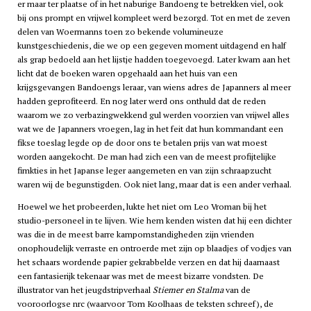
er maar ter plaatse of in het naburige Bandoeng te betrekken viel, ook
bij ons prompt en vrijwel kompleet werd bezorgd. Tot en met de zeven
delen van Woermanns toen zo bekende volumineuze
kunstgeschiedenis, die we op een gegeven moment uitdagend en half
als grap bedoeld aan het lijstje hadden toegevoegd. Later kwam aan het
licht dat de boeken waren opgehaald aan het huis van een
krijgsgevangen Bandoengs leraar, van wiens adres de Japanners al meer
hadden geprofiteerd. En nog later werd ons onthuld dat de reden
waarom we zo verbazingwekkend gul werden voorzien van vrijwel alles
wat we de Japanners vroegen, lag in het feit dat hun kommandant een
fikse toeslag legde op de door ons te betalen prijs van wat moest
worden aangekocht. De man had zich een van de meest profijtelijke
fimkties in het Japanse leger aangemeten en van zijn schraapzucht
waren wij de begunstigden. Ook niet lang, maar dat is een ander verhaal.
Hoewel we het probeerden, lukte het niet om Leo Vroman bij het
studio-personeel in te lijven. Wie hem kenden wisten dat hij een dichter
was die in de meest barre kampomstandigheden zijn vrienden
onophoudelijk verraste en ontroerde met zijn op blaadjes of vodjes van
het schaars wordende papier gekrabbelde verzen en dat hij daarnaast
een fantasierijk tekenaar was met de meest bizarre vondsten. De
illustrator van het jeugdstripverhaal
Stiemer en Stalma
van de
vooroorlogse
nrc
(waarvoor Tom Koolhaas de teksten schreef), de