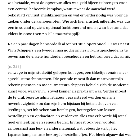
wie betaalde, want de opzet van alles was geld bijeen te brengen voor
een centraal beheerde kampkas, waaruit weer de aanschaf werd
bekostigd van fruit, medikamenten en wat er verder nodig was voor de
zieken onder de kampgenoten. Wie zich hier artistiek uitleefde, was dus
een in sociaal opzicht optimaal funktionerend mens; waar bestond dat
elders in onze toen zo kille maatschappij?
Na een paar dagen behoorde ik al tot het studiopersoneel. Er was naast
Wim Schippers een tweede man nodig om les in kunstgeschiedenis te
geven aan de enkele honderden gegadigden en het trof goed dat ik mij,
[p. 357]
vanwege in mijn studietijd gelopen kolleges, een tikkeltje renaissance-
specialist mocht noemen. Die periode moest ik dan maar voor mijn
rekening nemen en mede-amateur Schippers behield zich de moderne
kunst voor, waarvan hij zowel kenner als praktisant was. Verder moest
de te druk bezette administrateur geassisteerd worden en mijn
nevenbezigheid zou dan zijn hem bijstaan bij het inschrijven van
leerlingen, het inboeken van betalingen, het regelen van lessen,
bestellingen en opdrachten en verder van alles wat er hoorde bij wat al
heel erg leek op een serieus bedrijf. Er moest ook veel worden
aangeschaft aan les- en ander materiaal, wat gebeurde via bij het
Japanse kampkantoor bezorgde bestelbriefjes. Het bleek algauw dat wat