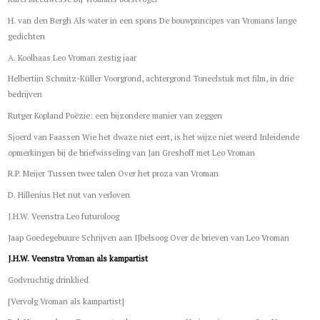
H. van den Bergh Als water in een spons De bouwprincipes van Vromans lange
gedichten
A. Koolhaas Leo Vroman zestig jaar
Helbertijn Schmitz-Küller Voorgrond, achtergrond Toneelstuk met film, in drie
bedrijven
Rutger Kopland Poëzie: een bijzondere manier van zeggen
Sjoerd van Faassen Wie het dwaze niet eert, is het wijze niet weerd Inleidende
opmerkingen bij de briefwisseling van Jan Greshoff met Leo Vroman
R.P. Meijer Tussen twee talen Over het proza van Vroman
D. Hillenius Het nut van verloven
J.H.W. Veenstra Leo futuroloog
Jaap Goedegebuure Schrijven aan IJbelsoog Over de brieven van Leo Vroman
J.H.W. Veenstra Vroman als kampartist
Godvruchtig drinklied
[Vervolg Vroman als kampartist]