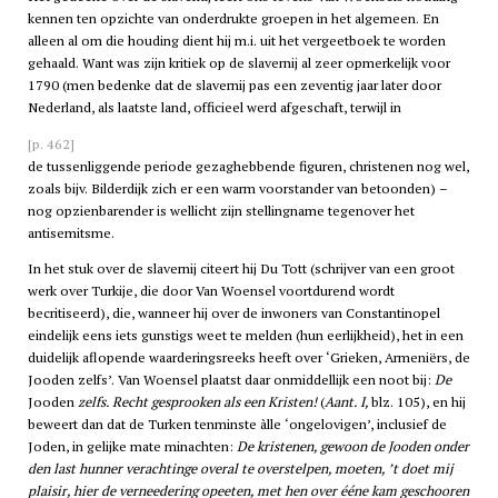
kennen ten opzichte van onderdrukte groepen in het algemeen. En
alleen al om die houding dient hij m.i. uit het vergeetboek te worden
gehaald. Want was zijn kritiek op de slavernij al zeer opmerkelijk voor
1790 (men bedenke dat de slavernij pas een zeventig jaar later door
Nederland, als laatste land, officieel werd afgeschaft, terwijl in
[p. 462]
de tussenliggende periode gezaghebbende figuren, christenen nog wel,
zoals bijv. Bilderdijk zich er een warm voorstander van betoonden) –
nog opzienbarender is wellicht zijn stellingname tegenover het
antisemitsme.
In het stuk over de slavernij citeert hij Du Tott (schrijver van een groot
werk over Turkije, die door Van Woensel voortdurend wordt
becritiseerd), die, wanneer hij over de inwoners van Constantinopel
eindelijk eens iets gunstigs weet te melden (hun eerlijkheid), het in een
duidelijk aflopende waarderingsreeks heeft over ‘Grieken, Armeniërs, de
Jooden zelfs’. Van Woensel plaatst daar onmiddellijk een noot bij:
De
Jooden
zelfs. Recht gesprooken als een Kristen!
(
Aant. I,
blz. 105), en hij
beweert dan dat de Turken tenminste àlle ‘ongelovigen’, inclusief de
Joden, in gelijke mate minachten:
De kristenen, gewoon de Jooden onder
den last hunner verachtinge overal te overstelpen, moeten, ’t doet mij
plaisir, hier de verneedering opeeten, met hen over ééne kam geschooren