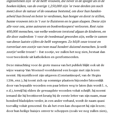
ingezeetenen zijn ‘er de helft vrouwen, die liever in de spiegel als in de
boeken kijken, van de overige 1,250,000 zijn ‘er twee derden (en noch
meer) door de natuur of de
onnatuur
bestemd, om door hun handen-
arbeid hun brood en boter te verdienen, hun honger en dorst te stillen,
hunne vrouwen iets in ’t oor te fluisteren en te gaan slaapen. Deeze zijn
alle voor ons, arme auteuren en boekverkoopers! verlooren. Rest ruim
400,000 menschen, van welke wederom terstond afgaan de kinderen, en
die door ouderdom ’t voor de twedemaal geworden zijn, welke te zamen
van deeze laatste cijfers de helft wegveegen. Zo blijft onze troost en
toeverlaat een zootje van twee maal hondert duizend menschen. Ja welk
zootje! welke troost!
– Dat zootje, we zullen het nog zien, bestaat dan
voor tweederde uit katholieken en gereformeerden.
Deze minachting voor de grote massa van het publiek blijkt ook uit de
wijze waarop Van Woensel voortdurend een loopje met zijn lezers
neemt. Hij mystificeert zijn uitgaven (Constantinopel, van de Hegira
1206, enz.), hij toont zich op sommige plaatsen bijzonder fatsoenlijk
door van bepaalde woorden een paar letters weg te laten (luis wordt l.. s,
e.d.), terwijl hij elders de gewaagdste woorden voluit schrijft; hij noemt
iemand die hij becritiseert keurig bij de eerste letter van zijn naam, maar
honderd bladzijden verder, in een ander verband, wordt de naam quasi
toevallig voluit genoemd. En als het even kan choqueert hij zijn lezers;
door hun heilige huisjes omver te schoppen (zoals we nog zullen zien),