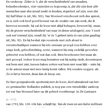
En verderop:
Zeker is ’t, dat de verscheidenheid van smaaken,
belustheedentjes,
vize-vazerijen
zo legioenig
is, dat die zijn kost alle
menschen naar den mond zoekt te kooken, stapelzot zal zijn, voor dat
hij half klaar is.
(id., blz. XII). Van Woensel verschoont zich dus apriori,
en is zich ook heel goed bewust van de zwakte van zijn werk, die ik
hiervoor noemde; hij zal de lezer niet altijd behagen, beweert hij;
maar,
bij de groote verscheidenheid van waar in deeze uitdragerij, zou ’t toch
ook wel vreemd zijn, vondt hij ‘er in ’t geheel niets in van zijne gaading
.
(id., blz. XI). En hij besluit zijn voorrede met zich alvast te
verontschuldigen wanneer hij iets onwaars gezegd zou hebben over
enige kerk, geloofsrichting, secte, wanneer hij enig zedelijk gevoelen
gekwetst zou hebben, of wat dan ook. Men beschouwe het maar als
niet gezegd. Iedere lezer mag benutten wat hij nuttig vindt, doorstrepen
wat hem niet zint, tussen haken zetten wat hem niet waar lijkt – mits hij
er de auteur maar niet mee lastig komt vallen. Wij zouden zeggen: als
Zo is het
je kwetst, draai dan de knop om.
De hier gesignaleerde spotternij met de lezer, deel uitmakend van het
zo geminachte Hollandse publiek, is nog pas een vriendelijke aanloop
tot wat Van Woensel later op dit gebied voortbrengt. In
De Lantaarn
[p. 452]
van 1792, blz. 105-106 bijv. schrijft hij:
Van de twee en een halve millioen