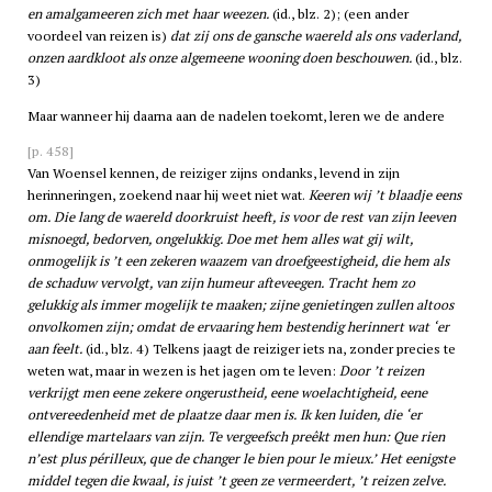
en amalgameeren zich met haar weezen.
(id., blz. 2); (een ander
voordeel van reizen is)
dat zij ons de gansche waereld als ons vaderland,
onzen aardkloot als onze algemeene wooning doen beschouwen.
(id., blz.
3)
Maar wanneer hij daarna aan de nadelen toekomt, leren we de andere
[p. 458]
Van Woensel kennen, de reiziger zijns ondanks, levend in zijn
herinneringen, zoekend naar hij weet niet wat.
Keeren wij ’t blaadje eens
om. Die lang de waereld doorkruist heeft, is voor de rest van zijn leeven
misnoegd, bedorven, ongelukkig. Doe met hem alles wat gij wilt,
onmogelijk is ’t een zekeren waazem van droefgeestigheid, die hem als
de schaduw vervolgt, van zijn humeur afteveegen. Tracht hem zo
gelukkig als immer mogelijk te maaken; zijne genietingen zullen altoos
onvolkomen zijn; omdat de ervaaring hem bestendig herinnert wat ‘er
aan feelt.
(id., blz. 4) Telkens jaagt de reiziger iets na, zonder precies te
weten wat, maar in wezen is het jagen om te leven:
Door ’t reizen
verkrijgt men eene zekere ongerustheid, eene woelachtigheid, eene
ontvereedenheid met de plaatze daar men is. Ik ken luiden, die ‘er
ellendige martelaars van zijn. Te vergeefsch preêkt men hun: Que rien
n’est plus périlleux, que de changer le bien pour le mieux.’ Het eenigste
middel tegen die kwaal, is juist ’t geen ze vermeerdert, ’t reizen zelve.