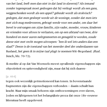
van het land, leeft men dan niet in dat land in slavernij? Als iemand
zonder tegenspraak moet gedoogen dat hij verkogt wordt als een gans,
weggeschonken wordt als een appel? gebeukt wordt als stokvisch?
gedogen, dat men gesleept worde uit de woninge, zonder dat men iets
met zich mag medevoeren, gebragt werde voor een ander, om daar het
bevel te ontvangen om zijne familie, zijn vader, moeder, vrouw, kinderen
en vrienden voor altoos te verlaaten, om op een afstand van twee, drie
honderd en meer uuren neêrgesmeeten en genageld te worden, zoude
deeze niet met recht mogen uitroepen: ‘ben ik wel iets anders dan een
slaaf?’ Deeze is de toestand van het meerder deel der onderdaanen van
Rusland,
het geen ik in mijne taal plagt te noemen
Wit-Negerland.
(Rusl.
besch.,
blz. 70-72).
Ik merkte al op dat Van Woensels meest opvallende eigenschappen zijn
objectiviteit en spitsvondigheid zijn, maar dat hij zich daaren-
[p. 464]
tegen ook wezenlijk geëmotioneerd kan tonen. In bovenstaande
fragmenten zijn die eigenschappen verbonden – daarin schuilt hun
kracht. Naar mijn smaak behoren zijn ontboezemingen over slaven,
Joden en lijfeigenen tot het belangrijkste proza dat onze 18e-eeuwse
litteratuur heeft opgeleverd.