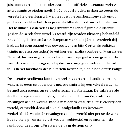
juist optreden in die periodes, waarin de ‘officiële’ litteratuur weinig
interessants te bieden heeft. In éen geval slechts maken ze tegen de
vergetelheid een kans, nl. wanneer ze in levensbeschouwelijk en/of
politiek opzicht in het straatje van de litteratuurhistoricus thuishoren.
Het resultaat is dan helaas nog irritanter: allerlei figuren die litterair
gezien de aandacht nauwelijks waard zijn worden uitvoerig behandeld.
Knuvelder, die iemand als Schaepman vier bladzijden toebedeelt (hij
had, als hij consequent was geweest, er aan bijv. Gorter als politicus
twintig moeten besteden) levert hier een aardig voorbeeld. Maar als een
filosoof, historicus, politicus of econoom zijn gedachten goed onder
woorden weet te brengen, is hij daarmee nog geen auteur; hij hoort
thuis in het handboek dat zijn terrein beschrijft, niet in het letterkundige.
De litteraire randfiguur komt evenwel in geen enkel handboek voor,
want hij is geen schrijver pur sang, evenmin is hij een vakgeleerde; hij
bevindt zich ergens tussen wetenschap en litteratuur. De vakgeleerde
deelt ons zijn waarnemingen, denkbeelden, theorieën, kortom zijn
ervaringen aan de wereld, mee d.m.v. een vaktaal, de auteur
creëert
een
wereld, verbeeldt d.m.v. zijn uniek taalgebruik een
litteraire
werkelijkheid, waarin de ervaringen aan die wereld niet per se de zijne
hoeven te zijn, en als ze dat wel zijn, subjectief en vermomd – de
randfiguur deelt ons
zijn
ervaringen aan de hem om-