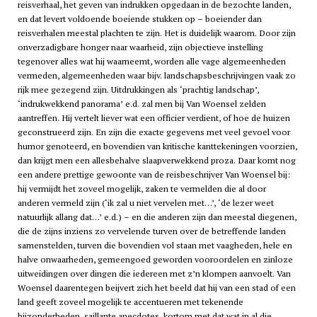
reisverhaal, het geven van indrukken opgedaan in de bezochte landen,
en dat levert voldoende boeiende stukken op – boeiender dan
reisverhalen meestal plachten te zijn. Het is duidelijk waarom. Door zijn
onverzadigbare honger naar waarheid, zijn objectieve instelling
tegenover alles wat hij waarneemt, worden alle vage algemeenheden
vermeden, algemeenheden waar bijv. landschapsbeschrijvingen vaak zo
rijk mee gezegend zijn. Uitdrukkingen als ‘prachtig landschap’,
‘indrukwekkend panorama’ e.d. zal men bij Van Woensel zelden
aantreffen. Hij vertelt liever wat een officier verdient, of hoe de huizen
geconstrueerd zijn. En zijn die exacte gegevens met veel gevoel voor
humor genoteerd, en bovendien van kritische kanttekeningen voorzien,
dan krijgt men een allesbehalve slaapverwekkend proza. Daar komt nog
een andere prettige gewoonte van de reisbeschrijver Van Woensel bij:
hij vermijdt het zoveel mogelijk, zaken te vermelden die al door
anderen vermeld zijn (‘ik zal u niet vervelen met…’, ‘de lezer weet
natuurlijk allang dat…’ e.d.) – en die anderen zijn dan meestal diegenen,
die de zijns inziens zo vervelende turven over de betreffende landen
samenstelden, turven die bovendien vol staan met vaagheden, hele en
halve onwaarheden, gemeengoed geworden vooroordelen en zinloze
uitweidingen over dingen die iedereen met z’n klompen aanvoelt. Van
Woensel daarentegen beijvert zich het beeld dat hij van een stad of een
land geeft zoveel mogelijk te accentueren met tekenende
bijzonderheden, saillante anecdotes, kortom met dat wat in al die