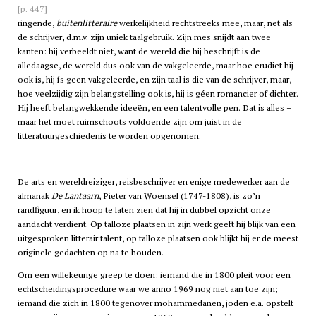
[p. 447]
ringende,
buitenlitteraire
werkelijkheid rechtstreeks mee, maar, net als
de schrijver, d.m.v. zijn uniek taalgebruik. Zijn mes snijdt aan twee
kanten: hij verbeeldt niet, want de wereld die hij beschrijft is de
alledaagse, de wereld dus ook van de vakgeleerde, maar hoe erudiet hij
ook is, hij ís geen vakgeleerde, en zijn taal is die van de schrijver, maar,
hoe veelzijdig zijn belangstelling ook is, hij is géen romancier of dichter.
Hij heeft belangwekkende ideeën, en een talentvolle pen. Dat is alles –
maar het moet ruimschoots voldoende zijn om juist in de
litteratuurgeschiedenis te worden opgenomen.
De arts en wereldreiziger, reisbeschrijver en enige medewerker aan de
almanak
De Lantaarn
, Pieter van Woensel (1747-1808), is zo’n
randfiguur, en ik hoop te laten zien dat hij in dubbel opzicht onze
aandacht verdient. Op talloze plaatsen in zijn werk geeft hij blijk van een
uitgesproken litterair talent, op talloze plaatsen ook blijkt hij er de meest
originele gedachten op na te houden.
Om een willekeurige greep te doen: iemand die in 1800 pleit voor een
echtscheidingsprocedure waar we anno 1969 nog niet aan toe zijn;
iemand die zich in 1800 tegenover mohammedanen, joden e.a. opstelt