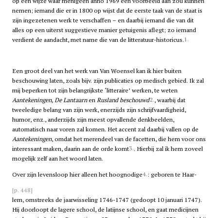
op een wijze waar menigeen anno 1969 een voorbeeld aan zou kunnen
nemen; iemand die er in 1800 op wijst dat de eerste taak van de staat is
zijn ingezetenen werk te verschaffen – en daarbij iemand die van dit
alles op een uiterst suggestieve manier getuigenis aflegt; zo iemand
1.
verdient de aandacht, met name die van de litteratuur-historicus.
Een groot deel van het werk van Van Woensel kan ik hier buiten
beschouwing laten, zoals bijv. zijn publicaties op medisch gebied. Ik zal
mij beperken tot zijn belangrijkste ‘litteraire’ werken, te weten
2.
Aantekeningen, De Lantaarn
en
Rusland beschouwd
, waarbij dat
tweeledige belang van zijn werk, enerzijds zijn schrijfvaardigheid,
humor, enz., anderzijds zijn meest opvallende denkbeelden,
automatisch naar voren zal komen. Het accent zal daarbij vallen op de
Aantekeningen
, omdat het merendeel van de facetten, die hem voor ons
3.
interessant maken, daarin aan de orde komt
. Hierbij zal ik hem zoveel
mogelijk zelf aan het woord laten.
4.
Over zijn levensloop hier alleen het hoognodige
: geboren te Haar-
[p. 448]
lem, omstreeks de jaarwisseling 1746-1747 (gedoopt 10 januari 1747).
Hij doorloopt de lagere school, de latijnse school, en gaat medicijnen