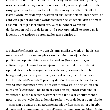
en onjuistheden haatte als de pest, en altijd beweerde wat hij dacht,
nooit iets anders. ‘Wy en hebben nooit met pluijm-strykende woorden
omgegaan’ is niet voor niets het motto van zijn
Lantaarn
. Geldt dit
laatste vooral voor de wijze waarop hij zijn denkbeelden uiteenzette, de
aard van zijn denkbeelden wordt niet beter gekenschetst dan door zijn
lijfspreuk: ’t mijne is ’t singuliere. Want bijzonder waren zijn
denkbeelden wel voor de jaren rond 1800, opmerkelijker nog dan de
levensloop waardoor ze sterk zullen zijn beinvloed.
De
Aantekeningen
is Van Woensels omvangrijkste werk, en het is zijn
meesterwerk. In de eerste plaats omdat géen van zijn andere
publicaties, op misschien een enkel stuk in
De Lantaarn
na, er in
stilistisch opzicht mee kan wedijveren, maar vooral ook omdat zijn
opmerkelijk inzicht in vrijwel ieder onderwerp waarmee hij zich
bezighoudt, soms nog summier, soms al verdiept, eruit naar voren
komt. In de
Aantekeningen
paart hij ideeënrijkdom aan litterair talent.
Wat wil men nog meer. Wel is het een merkwaardig boek, en op één
punt een ‘zwak’ boek: het bestaat voor een (te) groot gedeelte uit
voetnoten. Er zijn plaatsen waar vier of vijf uit elkaar voortkomende
noten zich over vele bladzijden uitstrekken. Voor de lezer geen lolletje
– maar aan de andere kant zou men ze niet willen missen; er zijn erbij
die een stukje litteratuur op zichzelf vormen. Men zou een bloemlezing