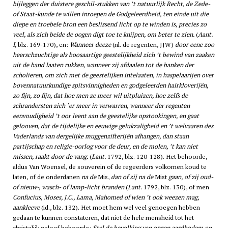
bijleggen der duistere geschil-stukken van ’t natuurlijk Recht, de Zede-
of Staat-kunde te willen inroepen de Godgeleerdheid, ten einde uit die
diepe en troebele bron een beslissend licht op te winden is, precies zo
veel, als zich beide de oogen digt toe te knijpen, om beter te zien.
(
Aant.
I,
blz. 169-170), en:
Wanneer deeze
(nl. de regenten, JJW)
door eene zoo
heerschzuchtige als boosaartige geestelijkheid zich ’t bewind van zaaken
uit de hand laaten rukken, wanneer zij afdaalen tot de banken der
scholieren, om zich met de geestelijken intelaaten, in haspelaarijen over
bovennatuurkundige spitsvinnigheden en godgeleerden hairkloverijën,
zo fijn, zo fijn, dat hoe men ze meer wil uitpluizen, hoe zelfs de
schrandersten zich ‘er meer in verwarren, wanneer der regenten
eenvoudigheid ’t oor leent aan de geestelijke opstookingen, en gaat
gelooven, dat de tijdelijke en eeuwige gelukzaligheid en ’t welvaaren des
Vaderlands van dergelijke muggenzifterijën afhangen, dan staan
partijschap en religie-oorlog voor de deur, en de molen, ’t kan niet
missen, raakt door de vang.
(
Lant.
1792, blz. 120-128). Het behoorde,
aldus Van Woensel, de souverein of de regeerders volkomen koud te
laten, of de onderdanen
na de
Mis,
dan of zij na de
Mist
gaan, of zij oud-
of nieuw-, wasch- of lamp-licht branden
(
Lant.
1792, blz. 130), of men
Confucius, Moses, J.C., Lama, Mahomed of wien ’t ook weezen mag,
aankleeve
(id., blz. 132). Het moet hem wel veel genoegen hebben
gedaan te kunnen constateren, dat niet de hele mensheid tot het
christelijk geloof behoorde:
Stel de bevolking van onzen aardbodem op