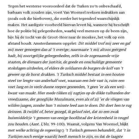
Tegen het westerse vooroordeel dat de Turken zo’n onbeschaafd,
barbaars volk zouden zijn, voert Van Woensel reeksen indrukken aan
(zoals ook die hierboven), die eerder het tegendeel waarschijnlijk
maken. Het aardigste voorbeeld hiervan levert hij, wanneer hij beschrijft
hoe de politie bij gelegenheden, waarbij veel mensen op de been zijn,
bijv. bij de tocht van de Groot-Heer naar de moskee, het volk op een
afstand houdt. Amsterdammers opgelet:
Dit middel trof mij zeer en gaf
mij meer genoegen dan al ’t overige; naarmaate ’t mij altoos geërgerd
hadt, bij zoortgelijke geleegenheden, zelfs in de zogenaamde vrije
staaten, de dienaars der justitie, de goede en onschuldige gemeente
stokslagen uitdeelen, of elders de zoldaaten de burgers de kolf van ’t
geweer op de borst drukken. ’t Turksch middel bestaat in een houten
steel ter lengte van anderhalf voet, waaraan een leêr vast is, ruim een
voet lang en in veele dunne reepen gesneeden, ’t geen ‘er als een weij-
kwast van maakt. Hier mede tikken zij zagtjes op de dikke tulbanden der
vreedzaame, der gezeglijke Muzulmans, even als of zij ‘er de vliegen van
wilden jaagen, zonder hun ’t minste leed aan te doen. Dit doet hen te rug
deinzen. Ik twijfel of, beter gezegd, ik geloof niet, dat zo een zwak
huismiddeltje ’t gemeen van eenige hoofdstad der kristenheid in teugel
zou houden.
(
Aant. I,
blz. 99-100). Waaruit, volgens Van Woensel, blijkt
met welke achting de regeering
()
’t Turksch gemeen behandelt, dat ’t in
Turkijen noch eenige waardij heeft mensch te zijn,
en dat
de laagste