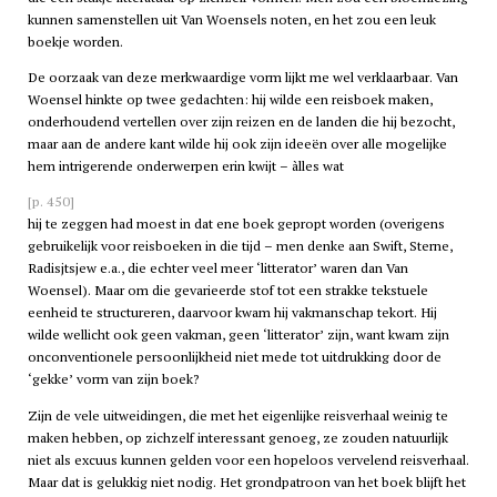
kunnen samenstellen uit Van Woensels noten, en het zou een leuk
boekje worden.
De oorzaak van deze merkwaardige vorm lijkt me wel verklaarbaar. Van
Woensel hinkte op twee gedachten: hij wilde een reisboek maken,
onderhoudend vertellen over zijn reizen en de landen die hij bezocht,
maar aan de andere kant wilde hij ook zijn ideeën over alle mogelijke
hem intrigerende onderwerpen erin kwijt – àlles wat
[p. 450]
hij te zeggen had moest in dat ene boek gepropt worden (overigens
gebruikelijk voor reisboeken in die tijd – men denke aan Swift, Sterne,
Radisjtsjew e.a., die echter veel meer ‘litterator’ waren dan Van
Woensel). Maar om die gevarieerde stof tot een strakke tekstuele
eenheid te structureren, daarvoor kwam hij vakmanschap tekort. Hij
wilde wellicht ook geen vakman, geen ‘litterator’ zijn, want kwam zijn
onconventionele persoonlijkheid niet mede tot uitdrukking door de
‘gekke’ vorm van zijn boek?
Zijn de vele uitweidingen, die met het eigenlijke reisverhaal weinig te
maken hebben, op zichzelf interessant genoeg, ze zouden natuurlijk
niet als excuus kunnen gelden voor een hopeloos vervelend reisverhaal.
Maar dat is gelukkig niet nodig. Het grondpatroon van het boek blijft het