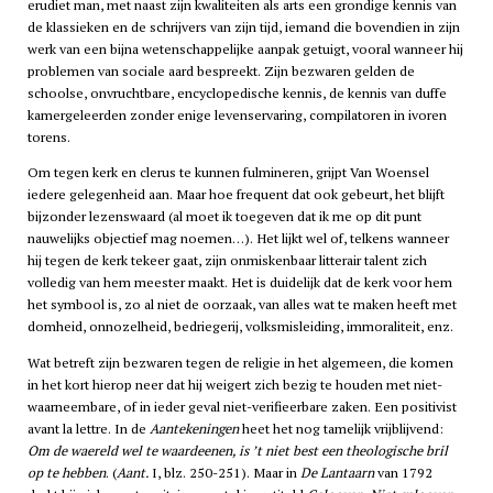
erudiet man, met naast zijn kwaliteiten als arts een grondige kennis van
de klassieken en de schrijvers van zijn tijd, iemand die bovendien in zijn
werk van een bijna wetenschappelijke aanpak getuigt, vooral wanneer hij
problemen van sociale aard bespreekt. Zijn bezwaren gelden de
schoolse, onvruchtbare, encyclopedische kennis, de kennis van duffe
kamergeleerden zonder enige levenservaring, compilatoren in ivoren
torens.
Om tegen kerk en clerus te kunnen fulmineren, grijpt Van Woensel
iedere gelegenheid aan. Maar hoe frequent dat ook gebeurt, het blijft
bijzonder lezenswaard (al moet ik toegeven dat ik me op dit punt
nauwelijks objectief mag noemen…). Het lijkt wel of, telkens wanneer
hij tegen de kerk tekeer gaat, zijn onmiskenbaar litterair talent zich
volledig van hem meester maakt. Het is duidelijk dat de kerk voor hem
het symbool is, zo al niet de oorzaak, van alles wat te maken heeft met
domheid, onnozelheid, bedriegerij, volksmisleiding, immoraliteit, enz.
Wat betreft zijn bezwaren tegen de religie in het algemeen, die komen
in het kort hierop neer dat hij weigert zich bezig te houden met niet-
waarneembare, of in ieder geval niet-verifieerbare zaken. Een positivist
avant la lettre. In de
Aantekeningen
heet het nog tamelijk vrijblijvend:
Om de waereld wel te waardeenen, is ’t niet best een theologische bril
op te hebben
. (
Aant.
I, blz. 250-251). Maar in
De Lantaarn
van 1792