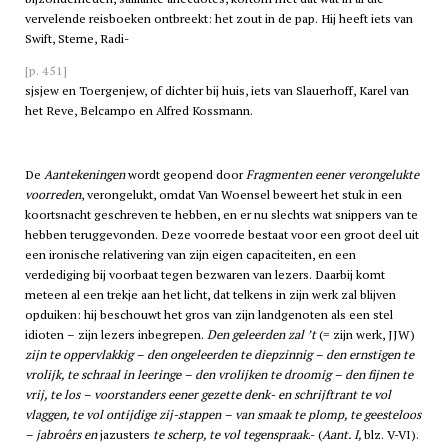
vervelende reisboeken ontbreekt: het zout in de pap. Hij heeft iets van
Swift, Sterne, Radi-
[p. 451]
sjsjew en Toergenjew, of dichter bij huis, iets van Slauerhoff, Karel van
het Reve, Belcampo en Alfred Kossmann.
De
Aantekeningen
wordt geopend door
Fragmenten eener verongelukte
voorreden
, verongelukt, omdat Van Woensel beweert het stuk in een
koortsnacht geschreven te hebben, en er nu slechts wat snippers van te
hebben teruggevonden. Deze voorrede bestaat voor een groot deel uit
een ironische relativering van zijn eigen capaciteiten, en een
verdediging bij voorbaat tegen bezwaren van lezers. Daarbij komt
meteen al een trekje aan het licht, dat telkens in zijn werk zal blijven
opduiken: hij beschouwt het gros van zijn landgenoten als een stel
idioten – zijn lezers inbegrepen.
Den geleerden zal ’t
(= zijn werk, JJW)
zijn te oppervlakkig – den ongeleerden te diepzinnig – den ernstigen te
vrolijk, te schraal in leeringe – den vrolijken te droomig – den fijnen te
vrij, te los – voorstanders eener gezette denk- en schrijftrant te vol
vlaggen, te vol ontijdige zij-stappen – van smaak te plomp, te geesteloos
– jabroêrs en
jazusters
te scherp, te vol tegenspraak
.- (
Aant. I,
blz. V-VI).