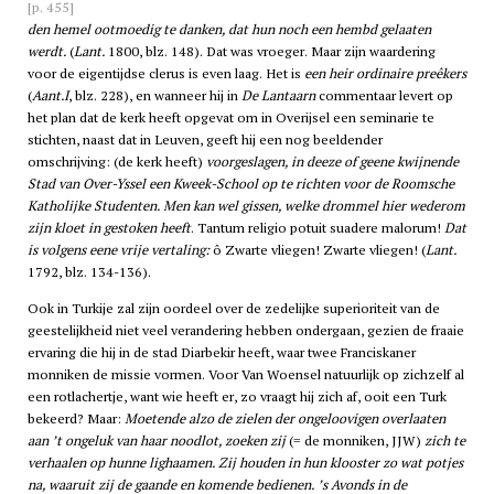
[p. 455]
den hemel ootmoedig te danken, dat hun noch een hembd gelaaten
werdt.
(
Lant.
1800, blz. 148). Dat was vroeger. Maar zijn waardering
voor de eigentijdse clerus is even laag. Het is
een heir ordinaire preêkers
(
Aant.I
, blz. 228), en wanneer hij in
De Lantaarn
commentaar levert op
het plan dat de kerk heeft opgevat om in Overijsel een seminarie te
stichten, naast dat in Leuven, geeft hij een nog beeldender
omschrijving: (de kerk heeft)
voorgeslagen, in deeze of geene kwijnende
Stad van Over-Yssel een Kweek-School op te richten voor de Roomsche
Katholijke Studenten. Men kan wel gissen, welke drommel hier wederom
zijn kloet in gestoken heeft
. Tantum religio potuit suadere malorum!
Dat
is volgens eene vrije vertaling:
ô Zwarte vliegen! Zwarte vliegen! (
Lant.
1792, blz. 134-136).
Ook in Turkije zal zijn oordeel over de zedelijke superioriteit van de
geestelijkheid niet veel verandering hebben ondergaan, gezien de fraaie
ervaring die hij in de stad Diarbekir heeft, waar twee Franciskaner
monniken de missie vormen. Voor Van Woensel natuurlijk op zichzelf al
een rotlachertje, want wie heeft er, zo vraagt hij zich af, ooit een Turk
bekeerd? Maar:
Moetende alzo de zielen der ongeloovigen overlaaten
aan ’t ongeluk van haar noodlot, zoeken zij
(= de monniken, JJW)
zich te
verhaalen op hunne lighaamen. Zij houden in hun klooster zo wat potjes
na, waaruit zij de gaande en komende bedienen. ’s Avonds in de