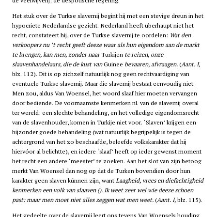
de veelwijverij; de despotische regering.
Het stuk over de Turkse slavernij begint hij met een stevige dreun in het
hypocriete Nederlandse gezicht. Nederland heeft überhaupt niet het
recht, constateert hij, over de Turkse slavernij te oordelen:
Wat den
verkoopers nu ’t recht geeft deeze waar als hun eigendom aan de markt
te brengen, kan men, zonder naar
Turkijen
te reizen, onze
slaavenhandelaars, die de kust van
Guinee
bevaaren, afvraagen.
(
Aant. I,
blz. 112). Dit is op zichzelf natuurlijk nog geen rechtvaardiging van
eventuele Turkse slavernij. Maar die slavernij bestaat eenvoudig niet.
Men zou, aldus Van Woensel, het woord slaaf hier moeten vervangen
door bediende. De voornaamste kenmerken nl. van de slavernij overal
ter wereld: een slechte behandeling, en het volledige eigendomsrecht
van de slavenhouder, komen in Turkije niet voor. ‘Slaven’ krijgen een
bijzonder goede behandeling (wat natuurlijk begrijpelijk is tegen de
achtergrond van het zo beschaafde, beleefde volkskarakter dat hij
hiervóor al belichtte), en iedere ‘slaaf’ heeft op ieder gewenst moment
het recht een andere ‘meester’ te zoeken. Aan het slot van zijn betoog
merkt Van Woensel dan nog op dat de Turken bovendien door hun
karakter geen slaven kúnnen zijn, want
Laagheid, vrees en diefachtigheid
kenmerken een volk van slaaven (). Ik weet zeer wel wie deeze schoen
past: maar men moet niet alles zeggen wat men weet.
(
Aant. I,
blz. 115).
Het gedeelte over de slavernij leert ons tevens Van Woensels houding