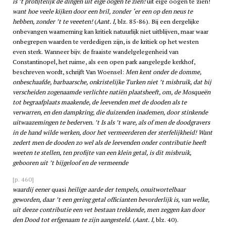
is ’t profijtelijk de dingen uit eige oogen te zien!
uit eige oogen te zien!
want hoe veele kijken door een bril, zonder ‘er een op den neus te
hebben, zonder ’t te veeeten!
(
Aant. I,
blz. 85-86). Bij een dergelijke
onbevangen waarneming kan kritiek natuurlijk niet uitblijven, maar waar
onbegrepen waarden te verdedigen zijn, is de kritiek op het westen
even sterk. Wanneer bijv. de fraaiste wandelgelegenheid van
Constantinopel, het ruime, als een open park aangelegde kerkhof,
beschreven wordt, schrijft Van Woensel:
Men kent onder de domme,
onbeschaafde, barbaarsche, onkristelijke Turken niet ’t misbruik, dat bij
verscheiden zogenaamde verlichte natiën plaatsheeft, om, de Mosqueën
tot begraafplaats maakende, de leevenden met de dooden als te
verwarren, en den dampkring, die duizenden inademen, door stinkende
uitwaazemingen te bederven. ’t Is als ’t ware, als of men de doodgravers
in de hand wilde werken, door het vermeerderen der sterfelijkheid! Want
zedert men de dooden zo wel als de leevenden onder contributie heeft
weeten te stellen, ten profijte van een klein getal, is dit misbruik,
gebooren uit ’t bijgeloof en de vermeende
[p. 460]
waardij eener
quasi
heilige aarde der tempels, onuitwortelbaar
geworden, daar ’t een gering getal officianten bevorderlijk is, van welke,
uit deeze contributie een vet bestaan trekkende, men zeggen kan door
den Dood tot erfgenaam te zijn aangesteld.
(
Aant. I,
blz. 40).