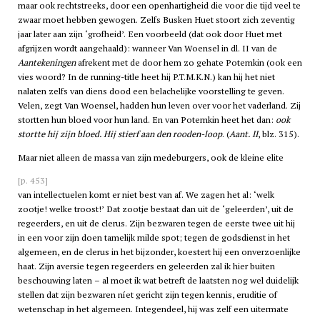
maar ook rechtstreeks, door een openhartigheid die voor die tijd veel te
zwaar moet hebben gewogen. Zelfs Busken Huet stoort zich zeventig
jaar later aan zijn ‘grofheid’. Een voorbeeld (dat ook door Huet met
afgrijzen wordt aangehaald): wanneer Van Woensel in dl. II van de
Aantekeningen
afrekent met de door hem zo gehate Potemkin (ook een
vies woord? In de running-title heet hij P.T.M.K.N.) kan hij het niet
nalaten zelfs van diens dood een belachelijke voorstelling te geven.
Velen, zegt Van Woensel, hadden hun leven over voor het vaderland. Zij
stortten hun bloed voor hun land. En van Potemkin heet het dan:
ook
stortte hij zijn bloed. Hij stierf aan den rooden-loop
. (
Aant. II
, blz. 315).
Maar niet alleen de massa van zijn medeburgers, ook de kleine elite
[p. 453]
van intellectuelen komt er niet best van af. We zagen het al: ‘welk
zootje! welke troost!’ Dat zootje bestaat dan uit de ‘geleerden’, uit de
regeerders, en uit de clerus. Zijn bezwaren tegen de eerste twee uit hij
in een voor zijn doen tamelijk milde spot; tegen de godsdienst in het
algemeen, en de clerus in het bijzonder, koestert hij een onverzoenlijke
haat. Zijn aversie tegen regeerders en geleerden zal ik hier buiten
beschouwing laten – al moet ik wat betreft de laatsten nog wel duidelijk
stellen dat zijn bezwaren níet gericht zijn tegen kennis, eruditie of
wetenschap in het algemeen. Integendeel, hij was zelf een uitermate