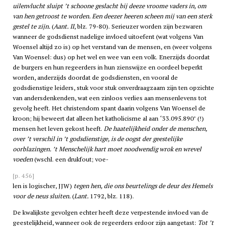
uilenvlucht sluipt ’t schoone geslacht bij deeze vroome vaders in, om
van hen getroost te worden. Een deezer heeren scheen mij van een sterk
gestel te zijn.
(
Aant. II
, blz. 79-80). Serieuzer worden zijn bezwaren
wanneer de godsdienst nadelige invloed uitoefent (wat volgens Van
Woensel altijd zo is) op het verstand van de mensen, en (weer volgens
Van Woensel: dus) op het wel en wee van een volk. Enerzijds doordat
de burgers en hun regeerders in hun zienswijze en oordeel beperkt
worden, anderzijds doordat de godsdiensten, en vooral de
godsdienstige leiders, stuk voor stuk onverdraagzaam zijn ten opzichte
van andersdenkenden, wat een zinloos verlies aan mensenlevens tot
gevolg heeft. Het christendom spant daarin volgens Van Woensel de
kroon; hij beweert dat alleen het katholicisme al aan ‘33.095.890’ (!)
mensen het leven gekost heeft.
De haatelijkheid onder de menschen,
over ’t verschil in ’t godsdienstige, is de oogst der geestelijke
oorblazingen. ’t Menschelijk hart moet noodwendig wrok en wrevel
voeden
(wschl. een drukfout; voe-
[p. 456]
len is logischer, JJW)
tegen hen, die ons beurtelings de deur des Hemels
voor de neus sluiten.
(
Lant.
1792, blz. 118).
De kwalijkste gevolgen echter heeft deze verpestende invloed van de
geestelijkheid, wanneer ook de regeerders erdoor zijn aangetast:
Tot ’t