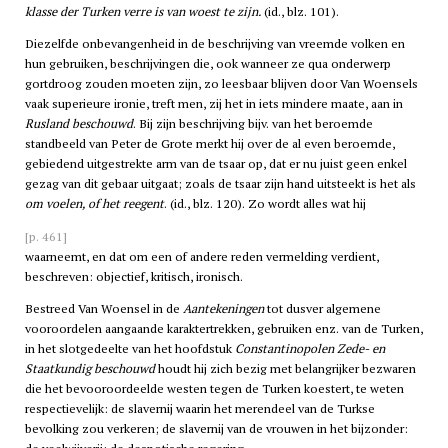
klasse der Turken verre is van woest te zijn.
(id., blz. 101).
Diezelfde onbevangenheid in de beschrijving van vreemde volken en
hun gebruiken, beschrijvingen die, ook wanneer ze qua onderwerp
gortdroog zouden moeten zijn, zo leesbaar blijven door Van Woensels
vaak superieure ironie, treft men, zij het in iets mindere maate, aan in
Rusland beschouwd
. Bij zijn beschrijving bijv. van het beroemde
standbeeld van Peter de Grote merkt hij over de al even beroemde,
gebiedend uitgestrekte arm van de tsaar op, dat er nu juist geen enkel
gezag van dit gebaar uitgaat; zoals de tsaar zijn hand uitsteekt is het als
om voelen, of het reegent
. (id., blz. 120). Zo wordt alles wat hij
[p. 461]
waarneemt, en dat om een of andere reden vermelding verdient,
beschreven: objectief, kritisch, ironisch.
Bestreed Van Woensel in de
Aantekeningen
tot dusver algemene
vooroordelen aangaande karaktertrekken, gebruiken enz. van de Turken,
in het slotgedeelte van het hoofdstuk
Constantinopolen Zede- en
Staatkundig beschouwd
houdt hij zich bezig met belangrijker bezwaren
die het bevooroordeelde westen tegen de Turken koestert, te weten
respectievelijk: de slavernij waarin het merendeel van de Turkse
bevolking zou verkeren; de slavernij van de vrouwen in het bijzonder: