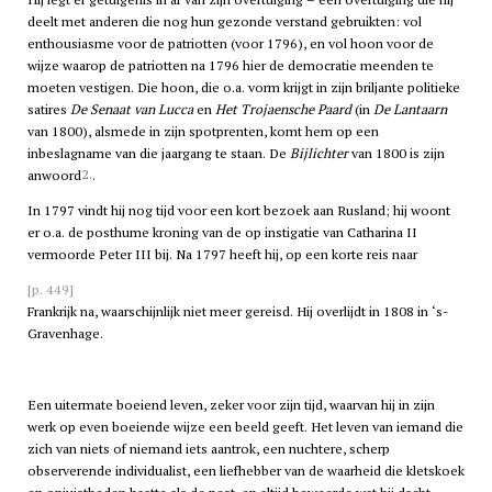
deelt met anderen die nog hun gezonde verstand gebruikten: vol
enthousiasme voor de patriotten (voor 1796), en vol hoon voor de
wijze waarop de patriotten na 1796 hier de democratie meenden te
moeten vestigen. Die hoon, die o.a. vorm krijgt in zijn briljante politieke
satires
De Senaat van Lucca
en
Het Trojaensche Paard
(in
De Lantaarn
van 1800), alsmede in zijn spotprenten, komt hem op een
inbeslagname van die jaargang te staan. De
Bijlichter
van 1800 is zijn
2.
anwoord
.
In 1797 vindt hij nog tijd voor een kort bezoek aan Rusland; hij woont
er o.a. de posthume kroning van de op instigatie van Catharina II
vermoorde Peter III bij. Na 1797 heeft hij, op een korte reis naar
[p. 449]
Frankrijk na, waarschijnlijk niet meer gereisd. Hij overlijdt in 1808 in ‘s-
Gravenhage.
Een uitermate boeiend leven, zeker voor zijn tijd, waarvan hij in zijn
werk op even boeiende wijze een beeld geeft. Het leven van iemand die
zich van niets of niemand iets aantrok, een nuchtere, scherp
observerende individualist, een liefhebber van de waarheid die kletskoek