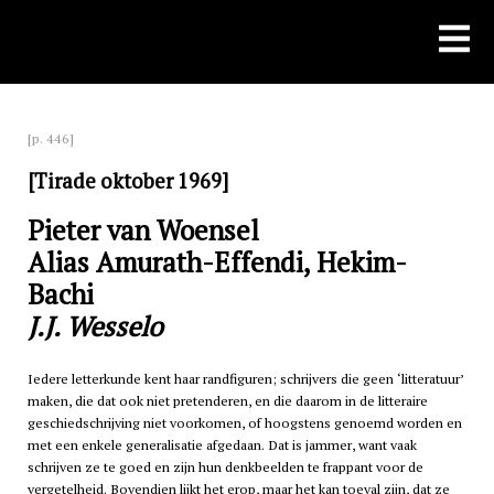
Skip
to
content
[p. 446]
[Tirade oktober 1969]
Pieter van Woensel
Alias Amurath-Effendi, Hekim-
Bachi
J.J. Wesselo
Iedere letterkunde kent haar randfiguren; schrijvers die geen ‘litteratuur’
maken, die dat ook niet pretenderen, en die daarom in de litteraire
geschiedschrijving niet voorkomen, of hoogstens genoemd worden en
met een enkele generalisatie afgedaan. Dat is jammer, want vaak
schrijven ze te goed en zijn hun denkbeelden te frappant voor de
vergetelheid. Bovendien lijkt het erop, maar het kan toeval zijn, dat ze