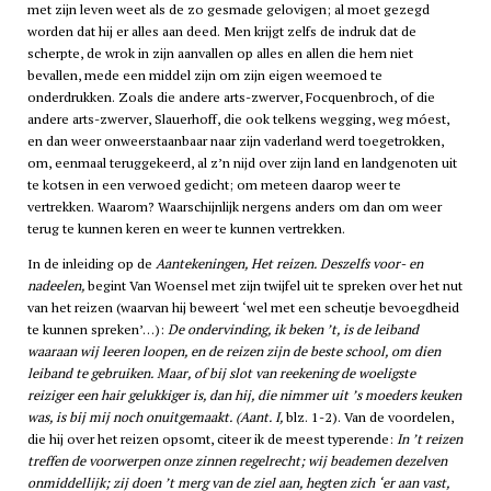
met zijn leven weet als de zo gesmade gelovigen; al moet gezegd
worden dat hij er alles aan deed. Men krijgt zelfs de indruk dat de
scherpte, de wrok in zijn aanvallen op alles en allen die hem niet
bevallen, mede een middel zijn om zijn eigen weemoed te
onderdrukken. Zoals die andere arts-zwerver, Focquenbroch, of die
andere arts-zwerver, Slauerhoff, die ook telkens wegging, weg móest,
en dan weer onweerstaanbaar naar zijn vaderland werd toegetrokken,
om, eenmaal teruggekeerd, al z’n nijd over zijn land en landgenoten uit
te kotsen in een verwoed gedicht; om meteen daarop weer te
vertrekken. Waarom? Waarschijnlijk nergens anders om dan om weer
terug te kunnen keren en weer te kunnen vertrekken.
In de inleiding op de
Aantekeningen, Het reizen. Deszelfs voor- en
nadeelen,
begint Van Woensel met zijn twijfel uit te spreken over het nut
van het reizen (waarvan hij beweert ‘wel met een scheutje bevoegdheid
te kunnen spreken’…):
De ondervinding, ik beken ’t, is de leiband
waaraan wij leeren loopen, en de reizen zijn de beste school, om dien
leiband te gebruiken. Maar, of bij slot van reekening de woeligste
reiziger een hair gelukkiger is, dan hij, die nimmer uit ’s moeders keuken
was, is bij mij noch onuitgemaakt. (Aant. I,
blz. 1-2). Van de voordelen,
die hij over het reizen opsomt, citeer ik de meest typerende:
In ’t reizen
treffen de voorwerpen onze zinnen regelrecht; wij beademen dezelven
onmiddellijk; zij doen ’t merg van de ziel aan, hegten zich ‘er aan vast,