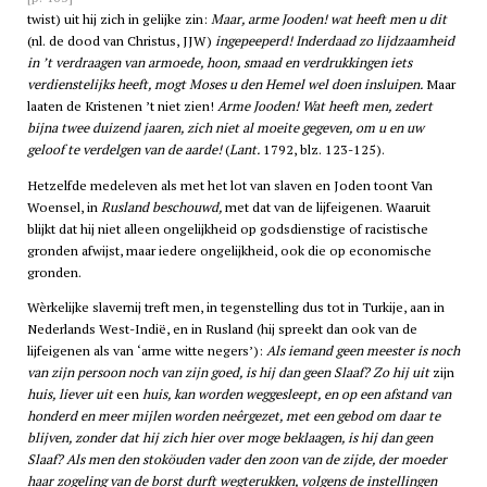
twist) uit hij zich in gelijke zin:
Maar, arme Jooden! wat heeft men u dit
(nl. de dood van Christus, JJW)
ingepeeperd! Inderdaad zo lijdzaamheid
in ’t verdraagen van armoede, hoon, smaad en verdrukkingen iets
verdienstelijks heeft, mogt Moses u den Hemel wel doen insluipen.
Maar
laaten de Kristenen ’t niet zien!
Arme Jooden! Wat heeft men, zedert
bijna twee duizend jaaren, zich niet al moeite gegeven, om u en uw
geloof te verdelgen van de aarde!
(
Lant.
1792, blz. 123-125).
Hetzelfde medeleven als met het lot van slaven en Joden toont Van
Woensel, in
Rusland beschouwd,
met dat van de lijfeigenen. Waaruit
blijkt dat hij niet alleen ongelijkheid op godsdienstige of racistische
gronden afwijst, maar iedere ongelijkheid, ook die op economische
gronden.
Wèrkelijke slavernij treft men, in tegenstelling dus tot in Turkije, aan in
Nederlands West-Indië, en in Rusland (hij spreekt dan ook van de
lijfeigenen als van ‘arme witte negers’):
Als iemand geen meester is noch
van zijn persoon noch van zijn goed, is hij dan geen Slaaf? Zo hij uit
zijn
huis, liever uit
een
huis, kan worden weggesleept, en op een afstand van
honderd en meer mijlen worden neêrgezet, met een gebod om daar te
blijven, zonder dat hij zich hier over moge beklaagen, is hij dan geen
Slaaf? Als men den stoköuden vader den zoon van de zijde, der moeder
haar zogeling van de borst durft wegterukken, volgens de instellingen