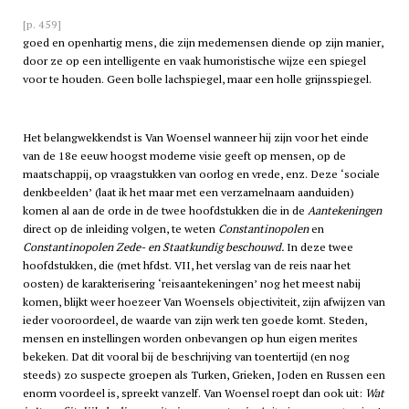
[p. 459]
goed en openhartig mens, die zijn medemensen diende op zijn manier,
door ze op een intelligente en vaak humoristische wijze een spiegel
voor te houden. Geen bolle lachspiegel, maar een holle grijnsspiegel.
Het belangwekkendst is Van Woensel wanneer hij zijn voor het einde
van de 18e eeuw hoogst moderne visie geeft op mensen, op de
maatschappij, op vraagstukken van oorlog en vrede, enz. Deze ‘sociale
denkbeelden’ (laat ik het maar met een verzamelnaam aanduiden)
komen al aan de orde in de twee hoofdstukken die in de
Aantekeningen
direct op de inleiding volgen, te weten
Constantinopolen
en
Constantinopolen Zede- en Staatkundig beschouwd.
In deze twee
hoofdstukken, die (met hfdst. VII, het verslag van de reis naar het
oosten) de karakterisering ‘reisaantekeningen’ nog het meest nabij
komen, blijkt weer hoezeer Van Woensels objectiviteit, zijn afwijzen van
ieder vooroordeel, de waarde van zijn werk ten goede komt. Steden,
mensen en instellingen worden onbevangen op hun eigen merites
bekeken. Dat dit vooral bij de beschrijving van toentertijd (en nog
steeds) zo suspecte groepen als Turken, Grieken, Joden en Russen een
enorm voordeel is, spreekt vanzelf. Van Woensel roept dan ook uit:
Wat