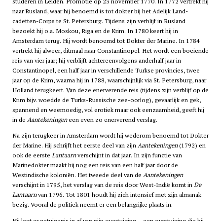
studeren in Leiden. Promotie op 23 november 1770. In 1772 vertrekt hij
naar Rusland, waar hij benoemd is tot dokter bij het Adelijk Land-
cadetten-Corps te St. Petersburg. Tijdens zijn verblijf in Rusland
bezoekt hij o.a. Moskou, Riga en de Krim. In 1780 keert hij in
Amsterdam terug. Hij wordt benoemd tot Dokter der Marine. In 1784
vertrekt hij alweer, ditmaal naar Constantinopel. Het wordt een boeiende
reis van vier jaar; hij verblijft achtereenvolgens anderhalf jaar in
Constantinopel, een half jaar in verschillende Turkse provincies, twee
jaar op de Krim, waarna hij in 1788, waarschijnlijk via St. Petersburg, naar
Holland terugkeert. Van deze enerverende reis (tijdens zijn verblijf op de
Krim bijv. woedde de Turks-Russische zee-oorlog), gevaarlijk en gek,
spannend en weemoedig, vol erotiek maar ook eenzaamheid, geeft hij
in de
Aantekeningen
een even zo enerverend verslag.
Na zijn terugkeer in Amsterdam wordt hij wederom benoemd tot Dokter
der Marine. Hij schrijft het eerste deel van zijn
Aantekeningen
(1792) en
ook de eerste
Lantaarn
verschijnt in dat jaar. In zijn functie van
Marinedokter maakt hij nog een reis van een half jaar door de
Westindische koloniën. Het tweede deel van de
Aantekeningen
verschijnt in 1795, het verslag van de reis door West-Indië komt in
De
Lantaarn
van 1796. Tot 1801 houdt hij zich intensief met zijn almanak
bezig. Vooral de politiek neemt er een belangrijke plaats in.
Hij legt er getuigenis in af van zijn overtuiging – een overtuiging die hij