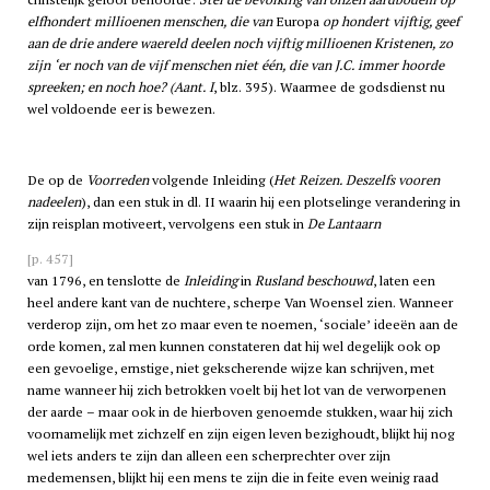
elfhondert millioenen menschen, die van
Europa
op hondert vijftig, geef
aan de drie andere waereld deelen noch vijftig millioenen Kristenen, zo
zijn ‘er noch van de vijf menschen niet één, die van J.C. immer hoorde
spreeken; en noch hoe? (Aant. I
, blz. 395). Waarmee de godsdienst nu
wel voldoende eer is bewezen.
De op de
Voorreden
volgende Inleiding (
Het Reizen. Deszelfs vooren
nadeelen
), dan een stuk in dl. II waarin hij een plotselinge verandering in
zijn reisplan motiveert, vervolgens een stuk in
De Lantaarn
[p. 457]
van 1796, en tenslotte de
Inleiding
in
Rusland beschouwd
, laten een
heel andere kant van de nuchtere, scherpe Van Woensel zien. Wanneer
verderop zijn, om het zo maar even te noemen, ‘sociale’ ideeën aan de
orde komen, zal men kunnen constateren dat hij wel degelijk ook op
een gevoelige, ernstige, niet gekscherende wijze kan schrijven, met
name wanneer hij zich betrokken voelt bij het lot van de verworpenen
der aarde – maar ook in de hierboven genoemde stukken, waar hij zich
voornamelijk met zichzelf en zijn eigen leven bezighoudt, blijkt hij nog
wel iets anders te zijn dan alleen een scherprechter over zijn
medemensen, blijkt hij een mens te zijn die in feite even weinig raad