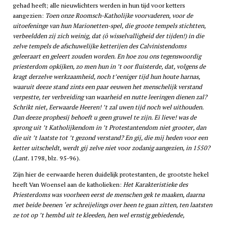
gehad heeft; alle nieuwlichters werden in hun tijd voor ketters
aangezien:
Toen onze Roomsch-Katholijke voorvaderen, voor de
uitoefeninge van hun Marionetten-spel, die groote tempels stichtten,
verbeeldden zij zich weinig, dat (ô wisselvalligheid der tijden!) in die
zelve tempels de afschuwelijke ketterijen des Calvinistendoms
geleeraart en geleert zouden worden. En hoe zou ons tegenswoordig
priesterdom opkijken, zo men hun in ’t oor fluisterde, dat, volgens de
kragt derzelve werkzaamheid, noch t’eeniger tijd hun houte harnas,
waaruit deeze stand zints een paar eeuwen het menschelijk verstand
verpestte, ter verbreiding van waarheid en nutte leeringen dienen zal?
Schrikt niet, Eerwaarde Heeren! ’t zal uwen tijd noch wel uithouden.
Dan deeze prophesij behoeft u geen gruwel te zijn. Ei lieve! was de
sprong uit ’t Katholijkendom in ’t Protestantendom niet grooter, dan
die uit ’t laatste tot ’t gezond verstand? En gij, die mij heden voor een
ketter uitscheldt, werdt gij zelve niet voor zodanig aangezien, in 1550?
(
Lant.
1798, blz. 95-96).
Zijn hier de eerwaarde heren duidelijk protestanten, de grootste hekel
heeft Van Woensel aan de katholieken:
Het Karakteristieke des
Priesterdoms was voorheen eerst de menschen gek te maaken, daarna
met beide beenen ‘er schreijelings over heen te gaan zitten, ten laatsten
ze tot op ’t hembd uit te kleeden, hen wel ernstig gebiedende,