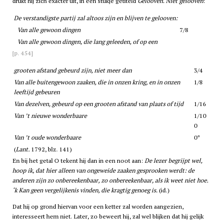
drukt hij zich exacter uit, in een stukje getiteld
Gelooven. Niet gelooven
:
De verstandigste partij zal altoos zijn en blijven te gelooven:
Van alle gewoon dingen
7/8
Van alle gewoon dingen, die lang geleeden, of op een
[p. 454]
grooten afstand gebeurd zijn, niet meer dan
3/4
Van alle buitengewoon zaaken, die in onzen kring, en in onzen
1/8
leeftijd gebeuren
Van dezelven, gebeurd op een grooten afstand van plaats of tijd
1/16
Van ’t nieuwe wonderbaare
1/10
0
Van ’t oude wonderbaare
0*
(
Lant.
1792, blz. 141)
En bij het getal O tekent hij dan in een noot aan:
De lezer begrijpt wel,
hoop ik, dat hier alleen van ongeweide zaaken gesprooken werdt: de
anderen zijn zo onbereekenbaar, zo onbereekenbaar, als ik weet niet hoe.
‘k Kan geen vergelijkenis vinden, die kragtig genoeg is.
(id.)
Dat hij op grond hiervan voor een ketter zal worden aangezien,
interesseert hem niet. Later, zo beweert hij, zal wel blijken dat hij gelijk