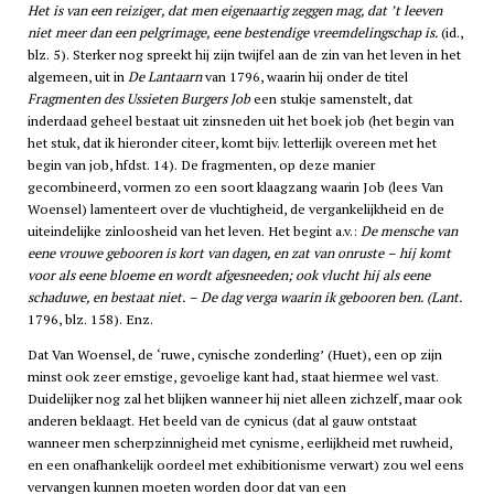
Het is van een reiziger, dat men eigenaartig zeggen mag, dat ’t leeven
niet meer dan een pelgrimage, eene bestendige vreemdelingschap is.
(id.,
blz. 5). Sterker nog spreekt hij zijn twijfel aan de zin van het leven in het
algemeen, uit in
De Lantaarn
van 1796, waarin hij onder de titel
Fragmenten des Ussieten Burgers Job
een stukje samenstelt, dat
inderdaad geheel bestaat uit zinsneden uit het boek job (het begin van
het stuk, dat ik hieronder citeer, komt bijv. letterlijk overeen met het
begin van job, hfdst. 14). De fragmenten, op deze manier
gecombineerd, vormen zo een soort klaagzang waarin Job (lees Van
Woensel) lamenteert over de vluchtigheid, de vergankelijkheid en de
uiteindelijke zinloosheid van het leven. Het begint a.v.:
De mensche van
eene vrouwe gebooren is kort van dagen, en zat van onruste – hij komt
voor als eene bloeme en wordt afgesneeden; ook vlucht hij als eene
schaduwe, en bestaat niet. – De dag verga waarin ik gebooren ben. (Lant.
1796, blz. 158). Enz.
Dat Van Woensel, de ‘ruwe, cynische zonderling’ (Huet), een op zijn
minst ook zeer ernstige, gevoelige kant had, staat hiermee wel vast.
Duidelijker nog zal het blijken wanneer hij niet alleen zichzelf, maar ook
anderen beklaagt. Het beeld van de cynicus (dat al gauw ontstaat
wanneer men scherpzinnigheid met cynisme, eerlijkheid met ruwheid,
en een onafhankelijk oordeel met exhibitionisme verwart) zou wel eens
vervangen kunnen moeten worden door dat van een