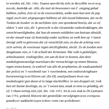
te worden.
(id., blz. 106). Daarna spreekt hij zich, in diezelfde noot nog
steeds, duidelijk uit:
Alle, die met de bewooners van C. omgang gehad
hebben, zullen, (ten zij ze de vooroordelen, welke men hun met de pap
ingaf, noch niet uitgespoogen hebben) uit één mond bekennen, dat na de
Turken de Jooden’ er de eerlijkste zijn: een spreekend bewijs, dat zo zij
elders ’t niet zijn, dit ’t gewrocht is der tijrannieke onderdrukkingen, der
onrechtvaerdigheden, dat hun de meeste middelen van bestaan afsnijdt,
en der smaad waar zij bestendig onder zuchten, en welk hen op ’t laatst
dwingt zelfs te gelooven dat zij verachtlijk zijn, en dus de achting voor
zich-zelven, de voormuur tegen slechtigheden, slecht. Zo de Jooden min
deugdzaam zijn, is ’t de schuld der Kristenen. Wat volk is geduldiger,
arbeidzaamer, vindingrijker, om aan de kost te komen, dan deze
mededogenswaerdige martelaars der verwachtinge op eenen Messias,
tegen wiens komst, in weêrwil van alle de propheeten, de waakzaamheid
der policij en ’t voorbeeld van ’t voorleedene, een ondoordringbaare
borstweering is en blijven zal. (En GIJ, onuitputbaare bron van
mededoogen! gun deeze al te lange slachtöffers ‘er een druppel uit; trek
hen uit hunne doolinge, en, zo ’t wezen kan, maak ze eens zo gelukkig, als
zij ’t thans weinig zijn.)
(id., blz. 106-107). En in een stuk in
De Lantaarn
van 1792, getiteld
Historie der geestelijke vervolgingen
(een overigens
grandioze aanklacht tegen iedere vorm van godsdienst-
[p. 463]