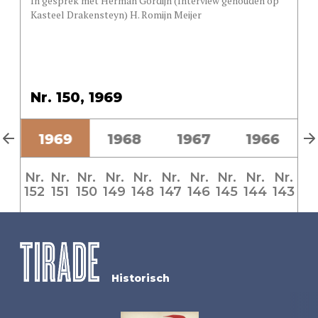
In gesprek met Herman Gordijn (Interview gehouden op
Kasteel Drakensteyn) H. Romijn Meijer
Nr. 150, 1969
0
1969
1968
1967
1966
Nr.
Nr.
Nr.
Nr.
Nr.
Nr.
Nr.
Nr.
Nr.
Nr.
152
151
150
149
148
147
146
145
144
143
Historisch