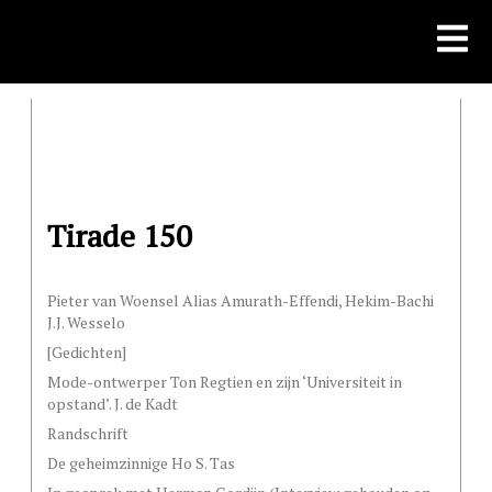
Skip
to
content
Tirade 150
Pieter van Woensel Alias Amurath-Effendi, Hekim-Bachi
J.J. Wesselo
[Gedichten]
Mode-ontwerper Ton Regtien en zijn ‘Universiteit in
opstand’. J. de Kadt
Randschrift
De geheimzinnige Ho S. Tas