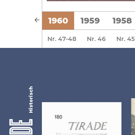
2
1961
1960
1959
1958
Nr. 47-48
Nr. 46
Nr. 45
Historisch