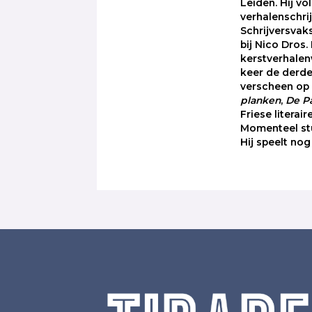
Leiden. Hij v
verhalenschri
Schrijversva
bij Nico Dros.
kerstverhalen
keer de derde
verscheen o
planken
,
De P
Friese literair
Momenteel stu
Hij speelt nog