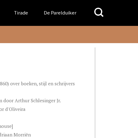
Search
Tirade
De Parelduiker
for:
0) over boeken, stijl en schrijvers
door Arthur Schlesinger Jr.
r d'Oliveira
 house]
driaan Morriën