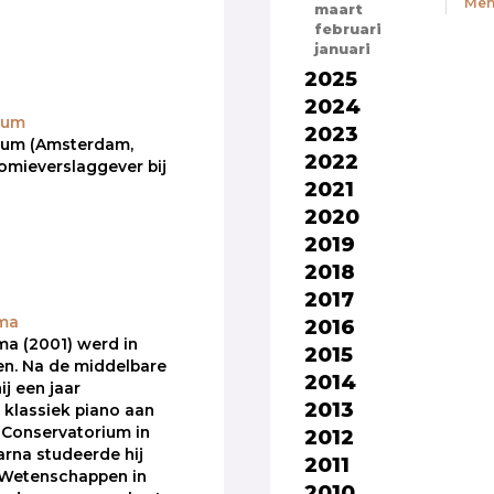
Men
maart
februari
januari
2025
2024
kum
2023
kum (Amsterdam,
2022
omieverslaggever bij
2021
2020
2019
2018
2017
ma
2016
a (2001) werd in
2015
en. Na de middelbare
2014
j een jaar
2013
 klassiek piano aan
k Conservatorium in
2012
rna studeerde hij
2011
Wetenschappen in
2010