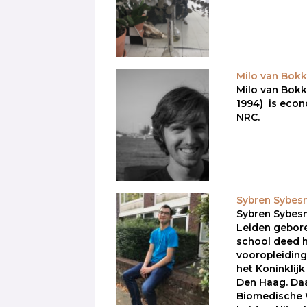
Milo van Bok
Milo van Bok
1994) is econ
NRC.
Sybren Sybes
Sybren Sybesm
Leiden gebor
school deed hi
vooropleiding
het Koninklij
Den Haag. Daa
Biomedische 