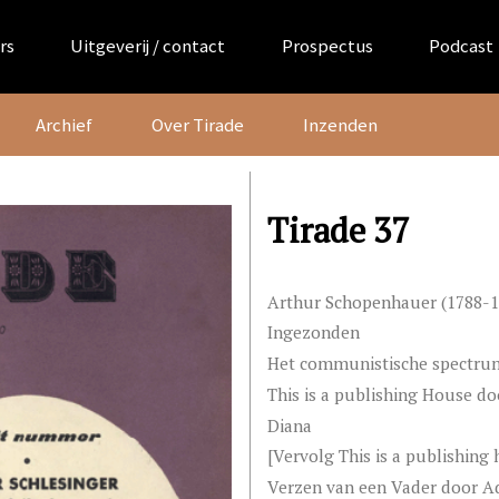
rs
Uitgeverij / contact
Prospectus
Podcast
Archief
Over Tirade
Inzenden
Tirade 37
Arthur Schopenhauer (1788-186
Ingezonden
Het communistische spectrum 
This is a publishing House doo
Diana
[Vervolg This is a publishing
Verzen van een Vader door A