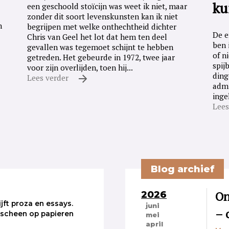
ku
een geschoold stoïcijn was weet ik niet, maar
zonder dit soort levenskunsten kan ik niet
n
begrijpen met welke onthechtheid dichter
De e
Chris van Geel het lot dat hem ten deel
ben 
gevallen was tegemoet schijnt te hebben
of n
getreden. Het gebeurde in 1972, twee jaar
spij
voor zijn overlijden, toen hij...
ding
Lees verder
admi
inge
Lees
Blog archief
2026
On
jft proza en essays.
juni
– 
rscheen op papieren
mei
april