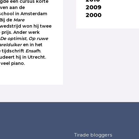
olgde een cursus korte
2009
jven aan de
kschool in Amsterdam
2000
 Bij de
Mare
wedstrijd won hij twee
 prijs. Ander werk
p
De optimist
,
Op ruwe
arelduiker
en in het
e tijdschrift
Ensafh
.
deert hij in Utrecht.
 veel piano.
Tirade bloggers