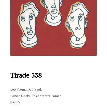
Tirade 338
Leo Vroman Op zoek
Tomas Lieske De achterste kamer
[Foto's]