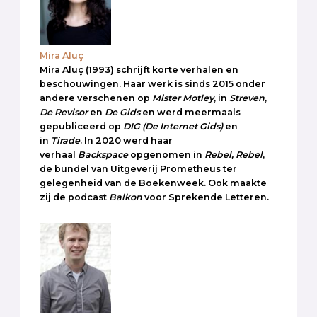
Mira Aluç
Mira Aluç (1993) schrijft korte verhalen en
beschouwingen. Haar werk is sinds 2015 onder
andere verschenen op
Mister Motley
, in
Streven
,
De Revisor
en
De Gids
en werd meermaals
gepubliceerd op
DIG
(De Internet Gids)
en
in
Tirade
. In 2020 werd haar
verhaal
Backspace
opgenomen in
Rebel, Rebel
,
de bundel van Uitgeverij Prometheus ter
gelegenheid van de Boekenweek. Ook maakte
zij de podcast
Balkon
voor Sprekende Letteren.