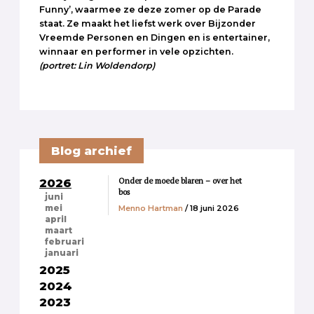
Funny’, waarmee ze deze zomer op de Parade
staat. Ze maakt het liefst werk over Bijzonder
Vreemde Personen en Dingen en is entertainer,
winnaar en performer in vele opzichten.
(portret: Lin Woldendorp)
Blog archief
Onder de moede blaren – over het
2026
bos
juni
Menno Hartman
/ 18 juni 2026
mei
april
maart
februari
januari
2025
2024
2023