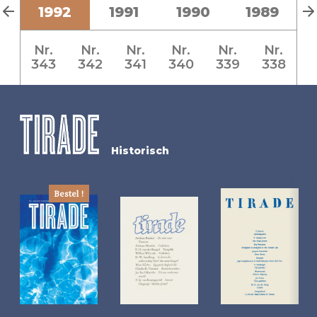
3
1992
1991
1990
1989
Nr.
Nr.
Nr.
Nr.
Nr.
Nr.
343
342
341
340
339
338
Historisch
Bestel !