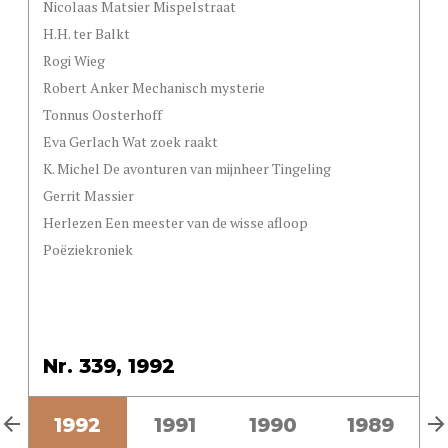
Nicolaas Matsier Mispelstraat
H.H. ter Balkt
Rogi Wieg
Robert Anker Mechanisch mysterie
Tonnus Oosterhoff
Eva Gerlach Wat zoek raakt
K. Michel De avonturen van mijnheer Tingeling
Gerrit Massier
Herlezen Een meester van de wisse afloop
Poëziekroniek
Nr. 339, 1992
3
1992
1991
1990
1989