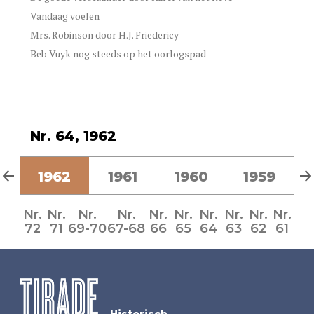
Vandaag voelen
Mrs. Robinson door H.J. Friedericy
Beb Vuyk nog steeds op het oorlogspad
Nr. 64, 1962
3
1962
1961
1960
1959
Nr.
Nr.
Nr.
Nr.
Nr.
Nr.
Nr.
Nr.
Nr.
Nr.
72
71
69-70
67-68
66
65
64
63
62
61
Historisch