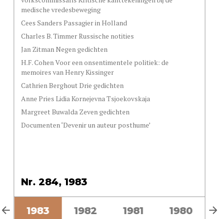
medische vredesbeweging
Cees Sanders Passagier in Holland
Charles B. Timmer Russische notities
Jan Zitman Negen gedichten
H.F. Cohen Voor een onsentimentele politiek: de
memoires van Henry Kissinger
Cathrien Berghout Drie gedichten
Anne Pries Lidia Kornejevna Tsjoekovskaja
Margreet Buwalda Zeven gedichten
Documenten ‘Devenir un auteur posthume’
Nr. 284, 1983
4
1983
1982
1981
1980