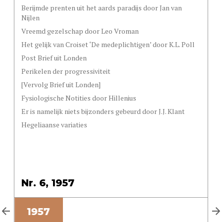
Berijmde prenten uit het aards paradijs door Jan van
Nijlen
Vreemd gezelschap door Leo Vroman
Het gelijk van Croiset ‘De medeplichtigen’ door K.L. Poll
Post Brief uit Londen
Perikelen der progressiviteit
[Vervolg Brief uit Londen]
Fysiologische Notities door Hillenius
Er is namelijk niets bijzonders gebeurd door J.J. Klant
Hegeliaanse variaties
Nr. 6, 1957
8
1957