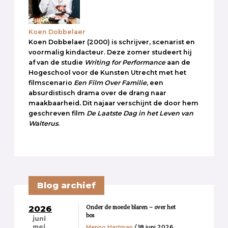
Koen Dobbelaer
Koen Dobbelaer (2000) is schrijver, scenarist en
voormalig kindacteur. Deze zomer studeert hij
af van de studie
Writing for Performance
aan de
Hogeschool voor de Kunsten Utrecht met het
filmscenario
Een Film Over Familie
, een
absurdistisch drama over de drang naar
maakbaarheid
.
Dit najaar verschijnt de door hem
geschreven film
De Laatste Dag in het Leven van
Walterus
.
Blog archief
Onder de moede blaren – over het
2026
bos
juni
Menno Hartman
/ 18 juni 2026
mei