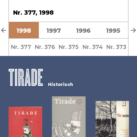
Nr. 377, 1998
9
1998
1997
1996
1995
Nr. 377
Nr. 376
Nr. 375
Nr. 374
Nr. 373
Historisch