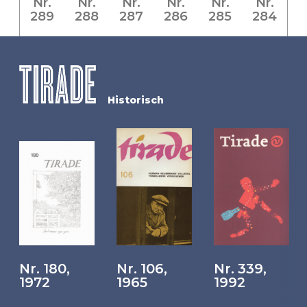
Nr.
Nr.
Nr.
Nr.
Nr.
Nr.
289
288
287
286
285
284
Historisch
Nr. 180,
Nr. 106,
Nr. 339,
1972
1965
1992