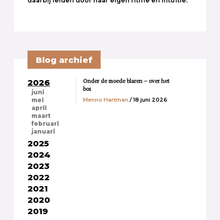
daarbij leiden door haar eigen ritme en intuïtie.
Blog archief
Onder de moede blaren – over het
2026
bos
juni
Menno Hartman
/ 18 juni 2026
mei
april
maart
februari
januari
2025
2024
2023
2022
2021
2020
2019