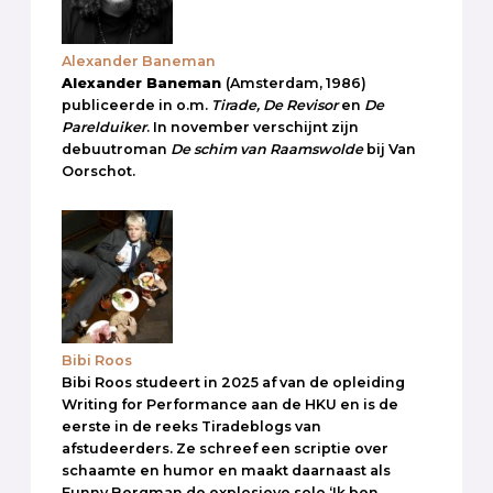
Alexander Baneman
Alexander Baneman
(Amsterdam, 1986)
publiceerde in o.m.
Tirade, De Revisor
en
De
Parelduiker
. In november verschijnt zijn
debuutroman
De schim van Raamswolde
bij Van
Oorschot.
Bibi Roos
Bibi Roos studeert in 2025 af van de opleiding
Writing for Performance aan de HKU en is de
eerste in de reeks Tiradeblogs van
afstudeerders. Ze schreef een scriptie over
schaamte en humor en maakt daarnaast als
Funny Bergman de explosieve solo ‘Ik ben