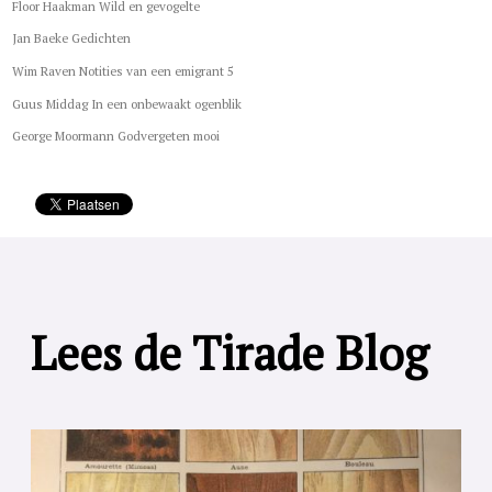
Floor Haakman Wild en gevogelte
Jan Baeke Gedichten
Wim Raven Notities van een emigrant 5
Guus Middag In een onbewaakt ogenblik
George Moormann Godvergeten mooi
Lees de Tirade Blog