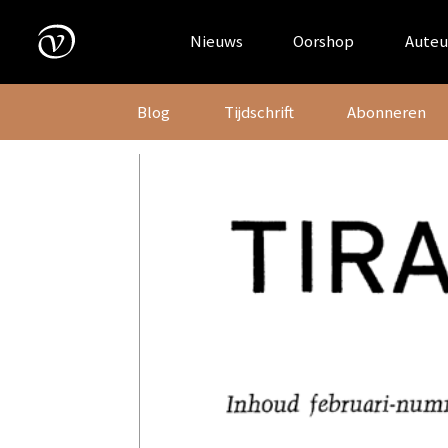
Skip
to
Nieuws
Oorshop
Auteu
content
Blog
Tijdschrift
Abonneren