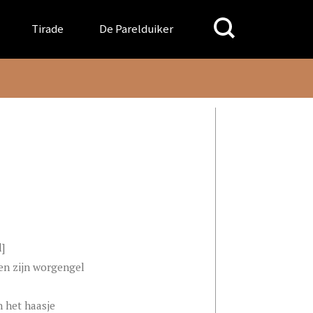
Search
Tirade
De Parelduiker
for:
l]
n zijn worgengel
 het haasje