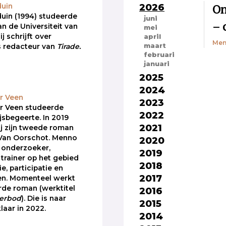
2026
On
duin
uin (1994) studeerde
juni
– 
n de Universiteit van
mei
 schrijft over
april
Men
maart
is redacteur van
Tirade.
februari
januari
2025
2024
r Veen
2023
r Veen studeerde
2022
ijsbegeerte. In 2019
2021
ij zijn tweede roman
 Van Oorschot. Menno
2020
 onderzoeker,
2019
 trainer op het gebied
2018
e, participatie en
2017
n. Momenteel werkt
erde roman (werktitel
2016
verbod
). Die is naar
2015
laar in 2022.
2014