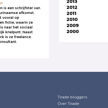
2013
en
2012
n is een schrijfster van
2011
urinaamse afkomst.
t vooral op
2010
n fictie, waarin ze
2009
 is naar het sociaal
2000
jk knelpunt. Naast
rk is ze freelance
onsultant.
Tirade bloggers
Over Tirade