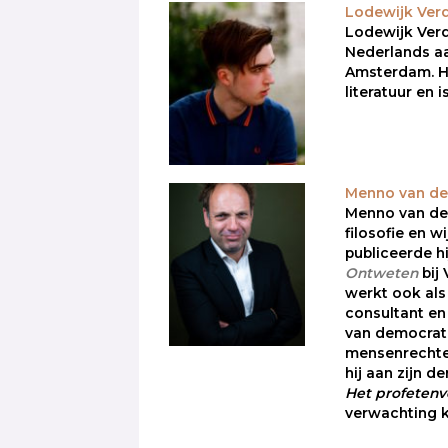
Lodewijk Ver
Lodewijk Verd
Nederlands aa
Amsterdam. Hij
literatuur en 
Menno van de
Menno van de
filosofie en w
publiceerde h
Ontweten
bij
werkt ook als
consultant en
van democrati
mensenrechte
hij aan zijn d
Het profeten
verwachting k