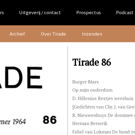
rs
Uitgeverij / contact
Prospectus
Podcast
Archief
Over Tirade
Inzenden
Tirade 86
Burger Marx
Op mijn ouderdom
D. Hillenius Restjes weeshuis
[Gedichten van Chr. J. van Gee
R. Nieuwenhuys De dominee e
Herman Berserik
Fabel van Lokman De hond en