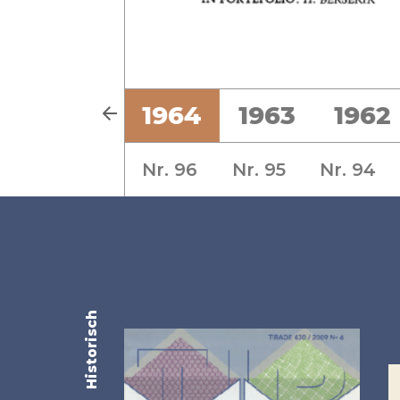
6
1965
1964
1963
1962
Nr. 96
Nr. 95
Nr. 94
Historisch