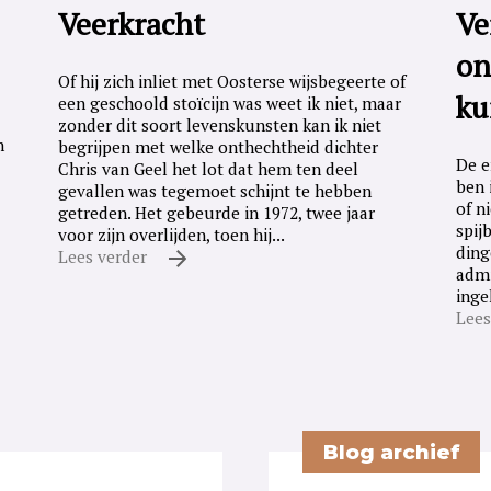
Veerkracht
Ve
on
Of hij zich inliet met Oosterse wijsbegeerte of
ku
een geschoold stoïcijn was weet ik niet, maar
zonder dit soort levenskunsten kan ik niet
n
begrijpen met welke onthechtheid dichter
De e
Chris van Geel het lot dat hem ten deel
ben 
gevallen was tegemoet schijnt te hebben
of n
getreden. Het gebeurde in 1972, twee jaar
spij
voor zijn overlijden, toen hij...
ding
Lees verder
admi
inge
Lees
Blog archief