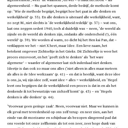
algemeenheid. – Nu gaat het spannen, derde bedrijf, de methode komt
op: ‘Wie de methode begrijpt, begrijpt hoe het gaat in alle denken en
werkelijkheid’ (p. 33). En alle denken is uiteraard alle werkelijkheid, want,
zo zegt M., niet slechts is ‘de werkelijkheid redelijk’ (p. 37) – wat ons,
laat ons zeggen sedert 1940, toch al duidelijk was – neen, ‘de wereld als
zijnde en de wereld als denken zijn, ondanks alle onderscheid (!), één
wereld’ (p. 39). We worden al warm, zo dicht bij het Hen kai Pan, dat –
verklappen we het – niet X heet, maar Idee. Een lieve naam, het
betekent ongeveer Zichtseltje in het Grieks. Dit Zichtseltje is weer het
proces enzovoort, en het ‘geeft zich te denken’ als ‘het ware
algemene’ – waarder of algemener laat zich inderdaad niet denken.
Ideetje is dan ook zo maar ons alles (‘niet alleen in alles maar meteen
als alles is de Idee werkzaam’ (p. 41) – en dat is heerlijk, want deze idee
is ons, ja, wij zijn idee zelf, want idee = alles = werkelijkheid, en ‘Hegel
leert ons begrijpen dat de werkelijkheid een proces is dat in en als het
denkende ik tot bewustzijn van zichzelf komt’ (p. 43) – en ‘Hegels
denken is alle denken’ (p. 44).
‘Voorwaar geen geringe zaak’. Neen, voorwaar niet. Maar we kunnen in
elk geval met tevredenheid op ons zelf terug- en neer zien, aan het
einde van dit moeizame en schijnbaar als bezopen slingerend pad dat
ons voerde tot onze zelfkennis als tot een zeer, zeer hoge dunk van