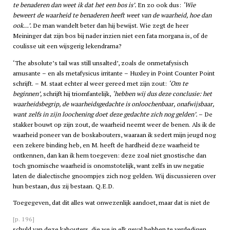
te benaderen dan weet ik dat het een bos is’.
En zo ook dus:
‘Wie
beweert de waarheid te benaderen heeft weet van de waarheid, hoe dan
ook…’.
De man wandelt beter dan hij bewijst. Wie zegt de heer
Meininger dat zijn bos bij nader inzien niet een fata morgana is, of de
coulisse uit een wijsgerig lekendrama?
‘The absolute’s tail was still unsalted’, zoals de onmetafysisch
amusante – en als metafysicus irritante – Huxley in Point Counter Point
schrijft. – M. staat echter al weer gereed met zijn zout:
‘Om te
beginnen’,
schrijft hij triomfantelijk,
‘hebben wij dus deze conclusie: het
waarheidsbegrip, de waarheidsgedachte is onloochenbaar, onafwijsbaar,
want zelfs in zijn loochening doet deze gedachte zich nog gelden’.
– De
stakker bouwt op zijn zout, de waarheid neemt weer de benen. Als ik de
waarheid poneer van de boskabouters, waaraan ik sedert mijn jeugd nog
een zekere binding heb, en M. heeft de hardheid deze waarheid te
ontkennen, dan kan ik hem toegeven: deze zoal niet gnostische dan
toch gnomische waarheid is onomstotelijk, want zelfs in uw negatie
laten de dialectische gnoompjes zich nog gelden. Wij discussieren over
hun bestaan, dus zij bestaan. Q.E.D.
Toegegeven, dat dit alles wat onwezenlijk aandoet, maar dat is niet de
[p. 196]
schuld van deze kabouters, die we in elk geval hebben te verdedigen