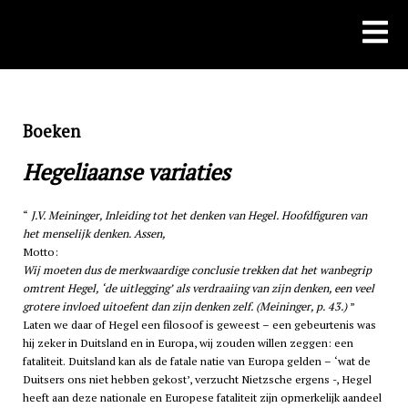
Skip
to
content
Boeken
Hegeliaanse variaties
J.V. Meininger, Inleiding tot het denken van Hegel. Hoofdfiguren van
het menselijk denken. Assen,
Motto:
Wij moeten dus de merkwaardige conclusie trekken dat het wanbegrip
omtrent Hegel, ‘de uitlegging’ als verdraaiing van zijn denken, een veel
grotere invloed uitoefent dan zijn denken zelf. (Meininger, p. 43.)
Laten we daar of Hegel een filosoof is geweest – een gebeurtenis was
hij zeker in Duitsland en in Europa, wij zouden willen zeggen: een
fataliteit. Duitsland kan als de fatale natie van Europa gelden – ‘wat de
Duitsers ons niet hebben gekost’, verzucht Nietzsche ergens -, Hegel
heeft aan deze nationale en Europese fataliteit zijn opmerkelijk aandeel