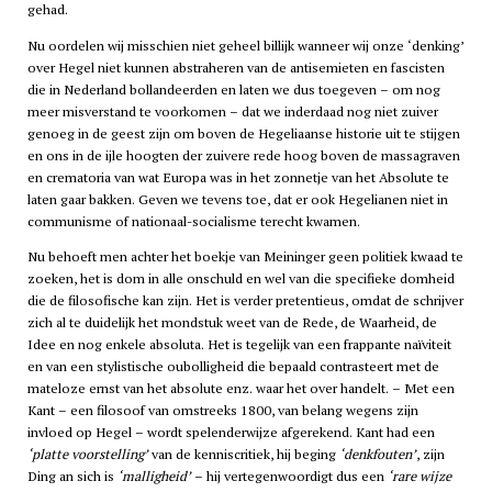
gehad.
Nu oordelen wij misschien niet geheel billijk wanneer wij onze ‘denking’
over Hegel niet kunnen abstraheren van de antisemieten en fascisten
die in Nederland bollandeerden en laten we dus toegeven – om nog
meer misverstand te voorkomen – dat we inderdaad nog niet zuiver
genoeg in de geest zijn om boven de Hegeliaanse historie uit te stijgen
en ons in de ijle hoogten der zuivere rede hoog boven de massagraven
en crematoria van wat Europa was in het zonnetje van het Absolute te
laten gaar bakken. Geven we tevens toe, dat er ook Hegelianen niet in
communisme of nationaal-socialisme terecht kwamen.
Nu behoeft men achter het boekje van Meininger geen politiek kwaad te
zoeken, het is dom in alle onschuld en wel van die specifieke domheid
die de filosofische kan zijn. Het is verder pretentieus, omdat de schrijver
zich al te duidelijk het mondstuk weet van de Rede, de Waarheid, de
Idee en nog enkele absoluta. Het is tegelijk van een frappante naïviteit
en van een stylistische oubolligheid die bepaald contrasteert met de
mateloze ernst van het absolute enz. waar het over handelt. – Met een
Kant – een filosoof van omstreeks 1800, van belang wegens zijn
invloed op Hegel – wordt spelenderwijze afgerekend. Kant had een
‘platte voorstelling’
van de kenniscritiek, hij beging
‘denkfouten’
, zijn
Ding an sich is
‘malligheid’
– hij vertegenwoordigt dus een
‘rare wijze