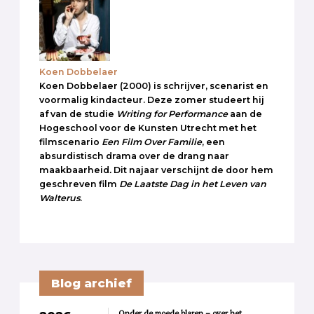
Koen Dobbelaer
Koen Dobbelaer (2000) is schrijver, scenarist en
voormalig kindacteur. Deze zomer studeert hij
af van de studie
Writing for Performance
aan de
Hogeschool voor de Kunsten Utrecht met het
filmscenario
Een Film Over Familie
, een
absurdistisch drama over de drang naar
maakbaarheid
.
Dit najaar verschijnt de door hem
geschreven film
De Laatste Dag in het Leven van
Walterus
.
Blog archief
Onder de moede blaren – over het