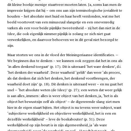
dit kleine boekje menige staartveer moeten laten. Ja, soms kan men de
impressie krijgen dat hij – om ons aan zijn terminologische jovialiteit te
houden – het absolute met huid en haar heeft verslonden, wat me het
beeld voortovert van een minuscuul slangetje en een onevenredig
varken als een voor beide pijnlijke tweeëenheid – zij het dan niet in de
Idee, die ook eigenlijk nimmer pijnlijk is zolang ze zich niet gaat
verwerkelijken, en daarvoor behoeven we in dit geval niet bezorgd te
zijn.
Maar storten we ons in de vloed der Meiningeriaanse identificaties. –
We beginnen dus te denken – we kunnen ook zeggen dat het in ons als
‘in allen denkend toegaat’ (p. 17). Dit is uiteraard ‘het ware denken’, d.i.
‘het denken der waarheid’. Deze waarheid ‘geldt’ dan weer ‘als proces,
als dat denken dat zich het denken, het denkend voortbrengen, der
waarheid doet zijn’ (p. 18). Dit denken is uiteraard weer – en nu gaat het
snel – ‘het absolute weten (de Idee)’ (p. 27); een weten dat weer gelijk
is aan alles, immers: alles is weer object van het denken, ja, ‘het is als
object het bewustzijn zelf als object’ – de digererende slang ziet men
hier in de eigen staart bijten. Het object is nu tevens weer subject, want
‘subjectieve werkelijkheid en objectieve werkelijkheid, het is een en
dezelfde werkelijkheid’ – leve de boskabouter! (p. 31). Deze
werkelijkheid op zijn beurt is in zijn algemeenheid, ja ‘als ware
algemeenheid’, weer ‘de waarheid’, en wel – U raadt het nooit – als