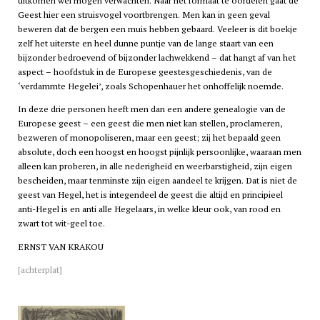
uitkomen wel mogen verwachten. Naar het formaat te oordelen gaat de
Geest hier een struisvogel voortbrengen. Men kan in geen geval
beweren dat de bergen een muis hebben gebaard. Veeleer is dit boekje
zelf het uiterste en heel dunne puntje van de lange staart van een
bijzonder bedroevend of bijzonder lachwekkend – dat hangt af van het
aspect – hoofdstuk in de Europese geestesgeschiedenis, van de
‘verdammte Hegelei’, zoals Schopenhauer het onhoffelijk noemde.
In deze drie personen heeft men dan een andere genealogie van de
Europese geest – een geest die men niet kan stellen, proclameren,
bezweren of monopoliseren, maar een geest; zij het bepaald geen
absolute, doch een hoogst en hoogst pijnlijk persoonlijke, waaraan men
alleen kan proberen, in alle nederigheid en weerbarstigheid, zijn eigen
bescheiden, maar tenminste zijn eigen aandeel te krijgen. Dat is niet de
geest van Hegel, het is integendeel de geest die altijd en principieel
anti-Hegel is en anti alle Hegelaars, in welke kleur ook, van rood en
zwart tot wit-geel toe.
ERNST VAN KRAKOU
[achterplat]