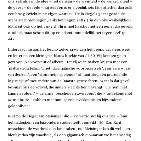
ons zelf als van de idee = het denken = de waarheid = de werkelijkheid =
de geest = de rede = wij zelf; en is er eigenlijk iets filosofischer dan zulk
een hoog inzicht in de eigen waarde? ‘De in Hegels geest geadelde
mens staat met begrip, ja als het begrip zelf (!), in de volle werkelijkheid
(dit slaat ook op het varken). Hij is niet haastig met een eenzijdig geveld
oordeel, maar schort dit op en erkent onmiddellijk het tegendeel’ (p.
44).
Inderdaad, wij zijn het begrip zelve, ja wij zijn het begrip dat vlees werd
en letter en een klein grijs-blauw boekje van
f
1,60. Wij kennen geen
persoonlijke voorkeur of afkeur – tenzij wij te maken krijgen met een
‘platte voorstelling’, met ‘dogmatische vooropzetsels’, een ‘rare wijze
van denken’, een ‘stommetje spelende’ of ‘tautologieën pruttelende
logistiek’ of met andere van de ‘raarste gewrochten’. Want in dat geval
bevangt ons de wrevel, die anders slechts hen bevangt, ‘die hem niet
kunnen volgen’ – de arme ‘bescheiden zwoegers’, die – onbekend met
de
methode – tobben met hun ‘speciale vakkennis en bijzondere
geleerdheid’.
Niet zo de Hegeliaan Meininger die – zo vertrouwt hij ons toe – ‘van
het nadenken een bijzondere studie heeft gemaakt’ (6). Kon Kant
misschien ‘de waarheid niet kwijt raken’, nu, Meininger kan dit wel – en
hier ligt dan zijn waarheid, als een gigantisch ei waarvan we het spoedig