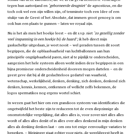
tegen hun aartsvijand en
‘geborneerde deugniet’
de agnosticus, en die
toch ook wel een zijn willen zijn, of tenminste toch een Idee of een
stukje van de Geest of het Absolute, dat immers groot genoeg is om
ook hun een plaats te gunnen – laten we royaal zijn.
Nu is het als men het boekje leest – en dit s.v.p. niet
‘zo gezellig zonder
veel inspanning in een hoekje bij de haard’;
ik heb direct mijn
gaskacheltje uitgedaan, je weet nooit – wel geraden tussen dit soort
begrippen, die de opblaasbaarheid van luchtballonnen aan hun
principiële ongrijpbaarheid paren, niet al te pijnlijk te onderscheiden,
aangezien het hele systeem alleen werkt indien deze begrippen in een
bijna promiscue onderscheidenheid dooreen mogen dartelen – en de
geest geve dat bij al dit geslachteloos gedartel van waarheid,
wetenschap, werkelijkheid, denken, denking, zich denken, denkend zich
denken, kennis, kennen, ontkennen of wellicht zelfs bekennen, de
logos spermatikos nog ergens wortel schiet.
In wezen gaat het hier om een grandioos systeem van identificaties die
ongetwijfeld het beste zijn te reduceren tot de even diepzinnige als
onomstotelijke vergelijking, dat alles alles is, voor zover niet alles alles
wordt of alles alles denkt of in alles over alles denkend in mijn denken
alles als denking denken laat – om ons tot enige eenvoudige variaties te
beperken. – Meininger staat echter voor niets, de wereldgeest heeft in