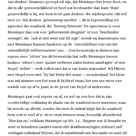
van denken’.
Waarmee gezegd wil zijn, dat Meininger het beter doet, en
dat in alle gemoedelijkheid en heel wat leesbaarder dan Kant. Want
gemoedelijk is hij, wie hem leest gaat denken: die wijsbegeerte valt wel
mee zo. Wij denken
‘gewoonweg nuchter’
– dit in tegenstelling tot
agnostici der waarheid, die
‘botweg beweren’.
De agnosticus is voor
Meininger dan ook een
‘geborneerde deugniet’
of een
‘bescheiden
zwoeger’,
die
‘ook al niet weet wat hij zegt’
; terwijl wij daarentegen ons
met Meininger kunnen funderen op de
‘ontwijfelbare rots van het
onmiddellijk zelfvertrouwen’
enz. – Een bewustzijn in distress kan
ergens mee
‘zitten’
(en dit bewustzijn laat zelfs Meininger tussen
haakjes ‘zitten’), met
‘quasie verheven zaken komen aandragen’
of met
Hegel
‘sollen’
– welk sollen niet dat is van Kants imperatief. Wij blijven
met Hegel weer niet
‘bij het blote feit staan’
– en inderdaad: het blote
was mij nimmer een feit waar ik bij bleef staan, het was me meer een
waarde om op af te gaan, in de geest van Hegel of anderszins.
Meininger gaat ook ergens op af, en wel op een bos dat in zijn
voorbeeldige verklaring de plaats van de waarheid moet innemen, waar
hij steeds op aftrekt, zonder dat men de indruk krijgt dat de waarheid
hem ook te snel af is: deze staat immers maar, bosselijk afwachtend.
‘Hoe kan nu’,
verklaart Meininger op blz. 14,
‘datgene wat ik benader en
weet te benaderen (anders waren alle denkbemoeiingen zinloos!) zelf
volslagen onbekend blijven. Als ik wandelende een bos nader en weet dit