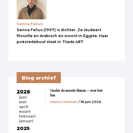
Senna Felius
Senna Felius (1997) is dichter. Ze studeert
filosofie en Arabisch en woont in Egypte. Haar
poëziedebuut staat in
Tirade
487.
Blog archief
Onder de moede blaren – over het
2026
bos
juni
Menno Hartman
/ 18 juni 2026
mei
april
maart
februari
januari
2025