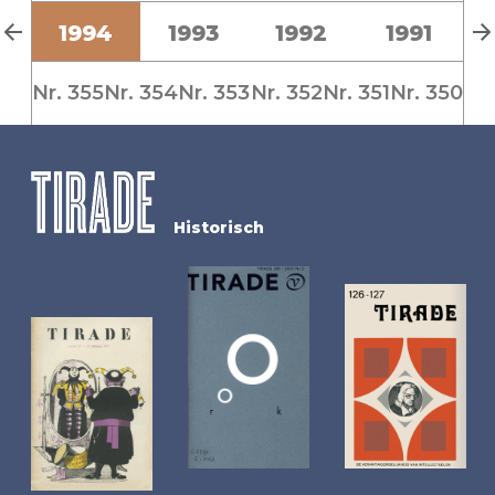
5
1994
1993
1992
1991
Nr. 355
Nr. 354
Nr. 353
Nr. 352
Nr. 351
Nr. 350
Historisch