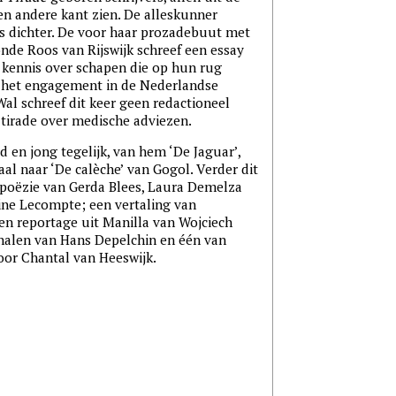
een andere kant zien. De alleskunner
s dichter. De voor haar prozadebuut met
nde Roos van Rijswijk schreef een essay
 kennis over schapen die op hun rug
t het engagement in de Nederlandse
Wal schreef dit keer geen redactioneel
tirade over medische adviezen.
d en jong tegelijk, van hem ‘De Jaguar’,
al naar ‘De calèche’ van Gogol. Verder dit
poëzie van Gerda Blees, Laura Demelza
ne Lecompte; een vertaling van
n reportage uit Manilla van Wojciech
halen van Hans Depelchin en één van
door Chantal van Heeswijk.