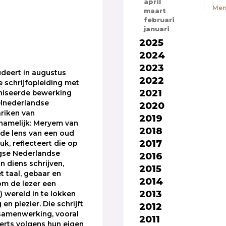
april
Men
maart
februari
januari
2025
2024
2023
udeert in augustus
2022
e schrijfopleiding met
2021
iseerde bewerking
elnederlandse
2020
riken van
2019
namelijk: Meryem van
2018
de lens van een oud
2017
k, reflecteert die op
se Nederlandse
2016
n diens schrijven,
2015
t taal, gebaar en
2014
 om de lezer een
2013
) wereld in te lokken
 en plezier. Die schrijft
2012
samenwerking, vooral
2011
erts volgens hun eigen