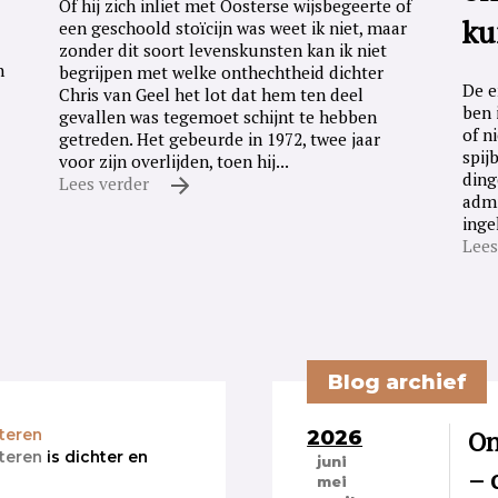
Of hij zich inliet met Oosterse wijsbegeerte of
ku
een geschoold stoïcijn was weet ik niet, maar
zonder dit soort levenskunsten kan ik niet
n
begrijpen met welke onthechtheid dichter
De e
Chris van Geel het lot dat hem ten deel
ben 
gevallen was tegemoet schijnt te hebben
of n
getreden. Het gebeurde in 1972, twee jaar
spij
voor zijn overlijden, toen hij...
ding
Lees verder
admi
inge
Lees
Blog archief
2026
On
teren
teren
is dichter en
juni
– 
mei