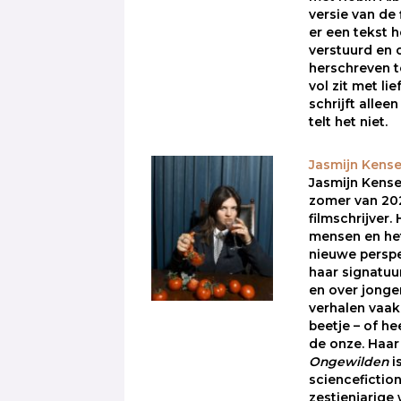
versie van de 
er een tekst 
verstuurd en
herschreven t
vol zit met lie
schrijft alleen
telt het niet.
Jasmijn Kense
Jasmijn Kense
zomer van 202
filmschrijver
mensen en he
nieuwe persp
haar signatuur
en over jonge
verhalen vaak
beetje – of he
de onze. Haa
Ongewilden
i
sciencefictio
zestienjarige