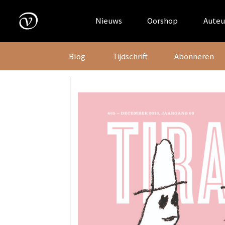
Skip
to
Nieuws
Oorshop
Auteu
content
Blog
Tijdschrift
Abonneren