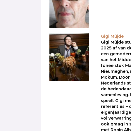
Gigi Müjde
Gigi Müjde st
2025 af van d
een gemodern
van het Midd
toneelstuk Ma
Nieumeghen, 
Mokum. Door 
Nederlands stu
de hedendaag
samenleving. I
speelt Gigi me
referenties –
eigen(aardige
vol verwarring
ook graag in 
met Robin Alb