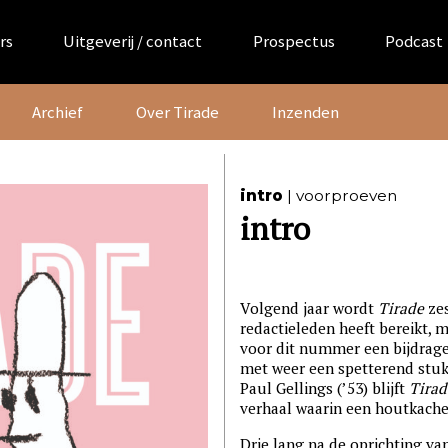
rs
Uitgeverij / contact
Prospectus
Podcast
Archief
Over Tirade
Inzenden
intro
voorproeven
intro
Volgend jaar wordt
Tirade
zes
redactieleden heeft bereikt, m
voor dit nummer een bijdrage 
met weer een spetterend stuk d
Paul Gellings (’53) blijft
Tirad
verhaal waarin een houtkachelt
Drie lang na de oprichting va