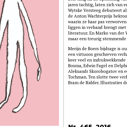
jaren tachtig, laten zich van 
Wytske Versteeg debuteert al
de Anton Wachterprijs bekroo
waarin ze haar pas verworven
liggen in verband brengt me
literatuur. En Marko van der 
maar een treurig stemmende 
Merijn de Boers bijdrage is ou
een virtuoos geschreven verha
keer veel en indrukwekkende 
Bosma, Edwin Fagel en Delphi
Aleksandr Skorobogatov en ee
Tochman. Ten slotte twee ver
Bram de Ridder. Illustraties 
Nr. 465, 2016