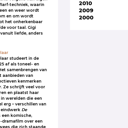
2010
flarf-techniek, waarin
2009
heen en weer wordt
 om en om wordt
2000
ot het onherkenbaar
fde voor taal. Gigi
 vanuit liefde, anders
laar
laar studeert in de
5 af als toneel- en
. Het samenbrengen van
t aanbieden van
ectieven kenmerken
. Ze schrijft veel voor
ren en plaatst haar
 in werelden die een
el erg – verschillen van
r eindwerk
De
s een komische,
n-dramafilm over een
 wees die zich staande