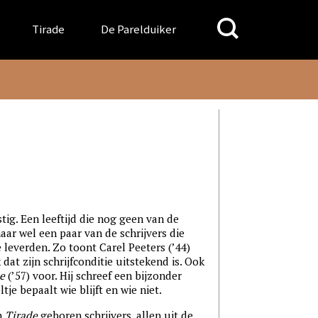
Search
Tirade
De Parelduiker
for:
tig. Een leeftijd die nog geen van de
aar wel een paar van de schrijvers die
leverden. Zo toont Carel Peeters (’44)
at zijn schrijfconditie uitstekend is. Ook
e
(’57) voor. Hij schreef een bijzonder
je bepaalt wie blijft en wie niet.
n
Tirade
geboren schrijvers, allen uit de