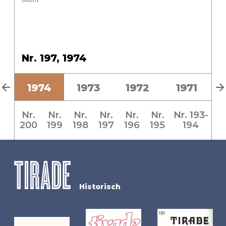
Nr. 197, 1974
5
1974
1973
1972
1971
Nr.
Nr.
Nr.
Nr.
Nr.
Nr.
Nr. 193-
200
199
198
197
196
195
194
Historisch