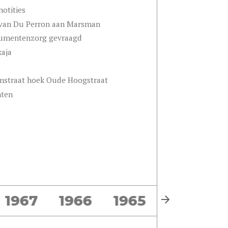
otities
n van Du Perron aan Marsman
onumentenzorg gevraagd
kaja
amstraat hoek Oude Hoogstraat
hten
1967
1966
1965
1964