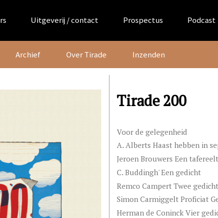
rs
Uitgeverij / contact
Prospectus
Podcast
Archief
Over Tirade
Inzenden
Tirade 200
Voor de gelegenheid
A. Alberts Haast hebben in s
Jeroen Brouwers Een tafereelt
C. Buddingh' Een gedicht
Remco Campert Twee gedich
Simon Carmiggelt Proficiat G
Herman de Coninck Vier gedi