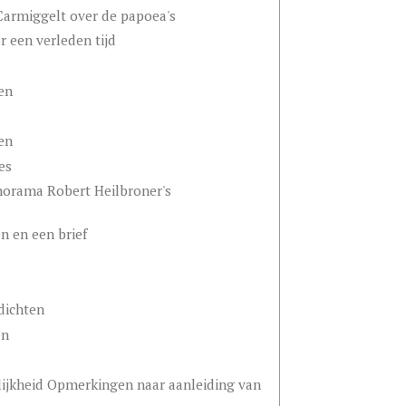
Carmiggelt over de papoea's
 een verleden tijd
en
en
es
orama Robert Heilbroner's
n en een brief
dichten
en
nlijkheid Opmerkingen naar aanleiding van