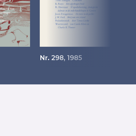
Nr. 298, 1985
N