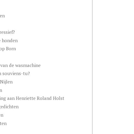
ten
ressief?
e honden
op Born
al van de wasmachine
en souviens-tu?
Nijlen
n
ing aan Henriette Roland Holst
gedichten
en
ten