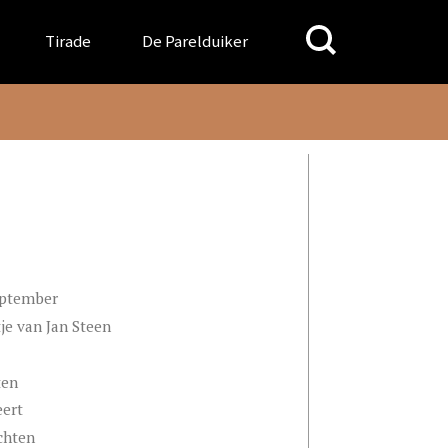
Search
Tirade
De Parelduiker
for:
eptember
je van Jan Steen
ten
eert
chten