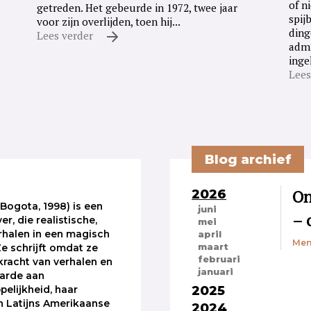
of n
getreden. Het gebeurde in 1972, twee jaar
spij
voor zijn overlijden, toen hij...
ding
Lees verder
admi
inge
Lees
Blog archief
2026
On
Bogota, 1998) is een
juni
– 
ver, die realistische,
mei
rhalen in een magisch
april
Men
maart
Ze schrijft omdat ze
februari
 kracht van verhalen en
januari
aarde aan
2025
elijkheid, haar
 Latijns Amerikaanse
2024