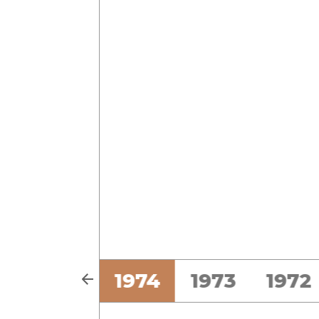
6
1975
1974
1973
1972