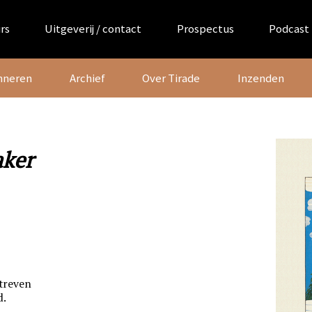
rs
Uitgeverij / contact
Prospectus
Podcast
nneren
Archief
Over Tirade
Inzenden
ker
streven
d.