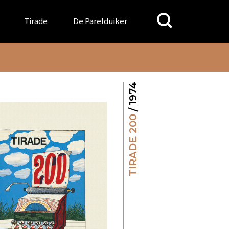
Search
Tirade
De Parelduiker
for:
/ 1974
TIRADE 200