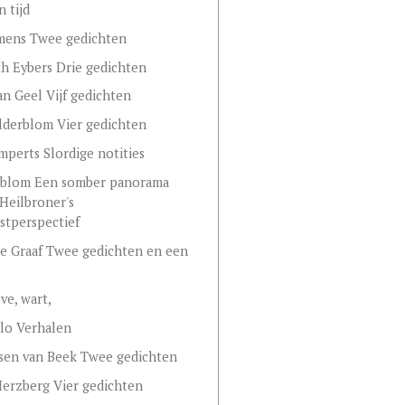
n tijd
mens Twee gedichten
th Eybers Drie gedichten
van Geel Vijf gedichten
lderblom Vier gedichten
mperts Slordige notities
dsblom Een somber panorama
Heilbroner's
tperspectief
e Graaf Twee gedichten en een
eve, wart,
lo Verhalen
sen van Beek Twee gedichten
Herzberg Vier gedichten