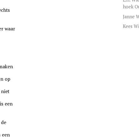
hoek O
echts
Janne W
Kees Wi
er waar
 maken
en op
 niet
is een
 de
s een