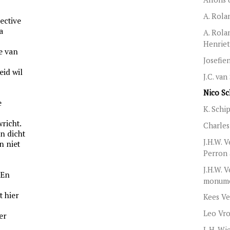
A. Rola
tective
a
A. Rola
Henriet
e van
Josefie
id wil
J.C. va
Nico Sc
e
K. Schi
richt.
Charles
en dicht
J.H.W. 
n niet
Perron
J.H.W. V
 En
monume
t hier
Kees Ve
Leo Vr
er
L.H. Wi