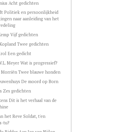
enius Acht gedichten
adt Politiek en persoonlijkheid
ngen naar aanleiding van het
redeling
Kemp Vijf gedichten
 Kopland Twee gedichten
Krol Een gedicht
W.L. Meyer Wat is progressief?
n Morriën Twee blauwe honden
euwenhuys De moord op Born
s Zes gedichten
kens Dit is het verhaal van de
hine
an het Reve Soldat, t'en
s-tu?
de Ridder Aan Jan van Nijlen