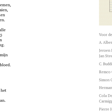
oemen,
aien,
men
en.
alle
Voor de
g)
en
A. Albe
ng.
Jeroen 
 mijn
Jan Ste
C. Budd
bloed.
Remco 
Simon C
Herman 
 het
Cola De
aan.
Carmigg
Pierre 