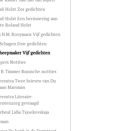
nd-Holst Zes gedichten
nd-Holst Een herinnering aan
te Roland Holst
n H.M. Rooymans Vijf gedichten
n Schagen Drie gedichten
heepmaker Vijf gedichten
ppers Notities
 B. Timmer Russische notities
Veenstra Twee brieven van Du
 aan Marsman
eenstra Literaire
ntenzorg gevraagd
rheul Lidia Tsjoekovskaja
oman
ener De bank in de Damstraat