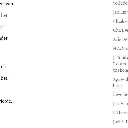
verlede
et even.
Jan Em
 het
Elisabe
te
Chr. J. 
nder
Arie Ge
H.A. Go
n
J. Gou
Robert 
 de
toekoms
 het
Agnes d
brief
lieve li
riefde.
Jan Han
F. Harm
Judith 