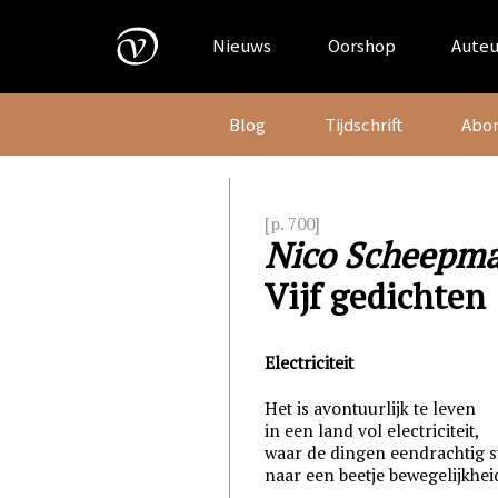
Skip
to
Nieuws
Oorshop
Auteu
content
Blog
Tijdschrift
Abo
[p. 700]
Nico Scheepma
Vijf gedichten
Electriciteit
Het is avontuurlijk te leven
in een land vol electriciteit,
waar de dingen eendrachtig 
naar een beetje bewegelijkhei