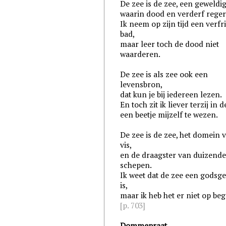
De zee is de zee, een geweldig
waarin dood en verderf reger
Ik neem op zijn tijd een verfr
bad,
maar leer toch de dood niet
waarderen.
De zee is als zee ook een
levensbron,
dat kun je bij iedereen lezen.
En toch zit ik liever terzij in 
een beetje mijzelf te wezen.
De zee is de zee, het domein 
vis,
en de draagster van duizend
schepen.
Ik weet dat de zee een godsg
is,
maar ik heb het er niet op be
[p. 703]
Dommepraat