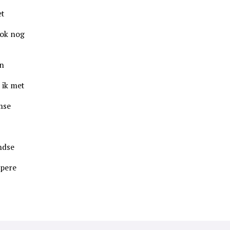
et
ok nog
en
 ik met
mse
ndse
opere