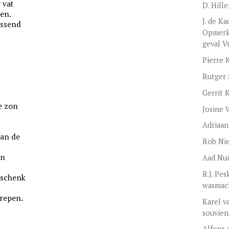
 vat
D. Hill
en.
J. de K
issend
Opmerki
geval V
Pierre 
Rutger
Gerrit 
de zon
Josine 
Adriaa
van de
Rob Ni
en
Aad Nui
R.J. Pes
eschenk
wasmac
grepen.
Karel v
souvien
Alfons 