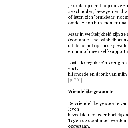
Je drukt op een knop en ze z
ze schudden, bewegen en dra
of laten zich ‘bruikbaar’ noe
omdat ze op hun manier naai
Maar in werkelijkheid zijn ze 
(contant of met winkelkortin
uit de hemel op aarde gevall
en min of meer self-supporti
Laatst kreeg ik zo’n kreng op
voet:
hij snorde en dronk van mijn 
[p. 701]
Vriendelijke gewoonte
De vriendelijke gewoonte van
leven
beveel ik u en ieder hartelijk 
Tegen de dood moet worden
opgestaan,