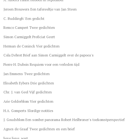
Jeroen Brouwers Een tafereeltje van Jan Steen
C. Buddingh' Een gedicht
Remco Campert Twee gedichten
Simon Carmiggelt Proficiat Geert
Herman de Coninck Vier gedichten
Cola Debrot Brief aan Simon Carmiggelt over de papoea's
Pierre H. Dubois Requiem voor een verleden tijd
Jan Emmens Twee gedichten
Elisabeth Eybers Drie gedichten
Chr. J. van Geel Vijf gedichten
Arie Gelderblom Vier gedichten
H.A. Gomperts Slordige notities
J. Goudsblom Een somber panorama Robert Heilbroner's toekomstperspectief
Agnes de Graaf Twee gedichten en een brief
lieve lieve, wart,