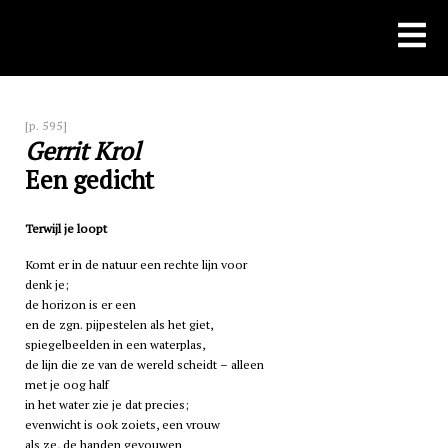
Skip
to
content
[p. 595]
Gerrit Krol
Een gedicht
Terwijl je loopt
Komt er in de natuur een rechte lijn voor
denk je;
de horizon is er een
en de zgn. pijpestelen als het giet,
spiegelbeelden in een waterplas,
de lijn die ze van de wereld scheidt – alleen
met je oog half
in het water zie je dat precies;
evenwicht is ook zoiets, een vrouw
als ze, de handen gevouwen