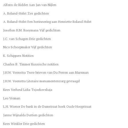
Alfons de Ridder Aan Jan van Nijlen
A. Roland-Holst Zes gedichten
A. Roland-Holst Een herinnering aan Henriette Roland Holst
Josefien H.M. Rooymans Vijf gedichten
J.C. van Schagen Drie gedichten
Nico Scheepmaker Vijf gedichten
K. Schippers Notities
Charles B. Timmer Russische notities
J.H.W. Veenstra Twee brieven van Du Perron aan Marsman
J.H.W. Veenstra Literaire monumentenzorg gevraagd
Kees Verheul Lidia Tsjoekovskaja
Leo Vroman
L.H. Wiener De bank in de Damstraat hoek Oude Hoogstraat
Janne Wijnalda Dertien gedichten
Kees Winkler Drie gedichten