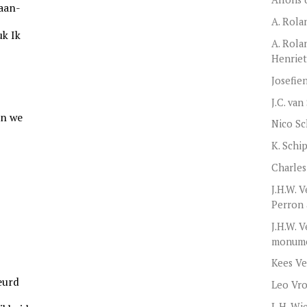
 aan-
A. Rola
uk Ik
A. Rola
Henriet
Josefie
J.C. va
en we
Nico Sc
K. Schi
Charles
J.H.W. 
Perron
J.H.W. V
monume
Kees Ve
beurd
Leo Vr
L.H. Wi