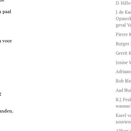
D. Hill
n paal
J. de K
Opmerki
geval V
Pierre 
n voor
Rutger
Gerrit 
Josine 
Adriaa
Rob Ni
Aad Nui
g
R.J. Pes
wasmac
handen.
Karel v
souvien
Alfons 