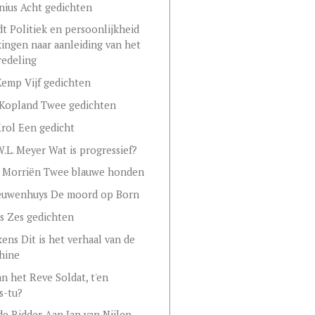
enius Acht gedichten
adt Politiek en persoonlijkheid
ngen naar aanleiding van het
redeling
Kemp Vijf gedichten
 Kopland Twee gedichten
Krol Een gedicht
W.L. Meyer Wat is progressief?
n Morriën Twee blauwe honden
euwenhuys De moord op Born
s Zes gedichten
kens Dit is het verhaal van de
hine
an het Reve Soldat, t'en
s-tu?
de Ridder Aan Jan van Nijlen