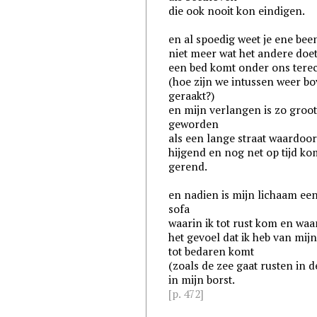
die ook nooit kon eindigen.
en al spoedig weet je ene bee
niet meer wat het andere doet
een bed komt onder ons tere
(hoe zijn we intussen weer b
geraakt?)
en mijn verlangen is zo groo
geworden
als een lange straat waardoor
hijgend en nog net op tijd k
gerend.
en nadien is mijn lichaam een
sofa
waarin ik tot rust kom en waa
het gevoel dat ik heb van mijn
tot bedaren komt
(zoals de zee gaat rusten in d
in mijn borst.
[p. 472]