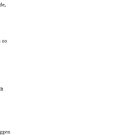
de,
 zo
lt
iggen