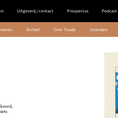
rs
Uitgeverij / contact
Prospectus
Podcast
nneren
Archief
Over Tirade
Inzenden
kkoord,
oiets