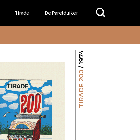
Search
Tirade
De Parelduiker
for:
/ 1974
TIRADE 200