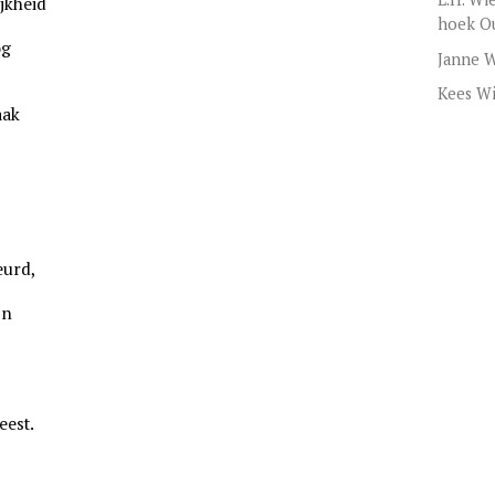
jkheid
hoek O
og
Janne W
Kees Wi
aak
eurd,
jn
eest.