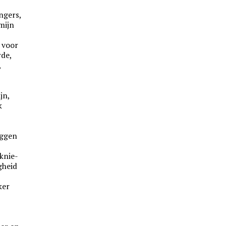
angers,
mijn
s voor
rde,
,
jn,
k
iggen
 knie-
agheid
ker