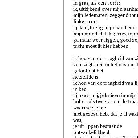
in gras, als een vorst:
ik, uitkijkend over mijn aanh
mijn ledematen, zeggend tot 
linkerarm:
jij daar, breng mijn hand een
mijn mond, dat ik geeuw, in o
ga maar weer liggen, goed zo
tucht moet ik hier hebben.
ik hou van de traagheid van zi
zen, zegt men in het oosten, i
geloof dat het
hetzelfde is.
ik hou van de traagheid van l
in bed,
jij naast mij, je knieën in mijn
holtes, als twee s-sen, de tra
waarmee je me
niet gezegd hebt dat je al wak
was,
je uit lippen bestaande
ontvankelijkheid,