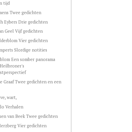
n tijd
mens Twee gedichten
th Eybers Drie gedichten
van Geel Vijf gedichten
lderblom Vier gedichten
mperts Slordige notities
dsblom Een somber panorama
Heilbroner's
tperspectief
e Graaf Twee gedichten en een
eve, wart,
lo Verhalen
sen van Beek Twee gedichten
Herzberg Vier gedichten