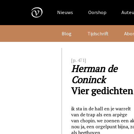
Skip
to
Nieuws
Oorshop
Auteu
content
Blog
Tijdschrift
Abo
[p. 471]
Herman de
Coninck
Vier gedichten
ik sta in de hall en je warrelt
van de trap als een arpège
van chopin. we zoenen een a
nou ja, een orgelpunt bijna, z
als beethoven