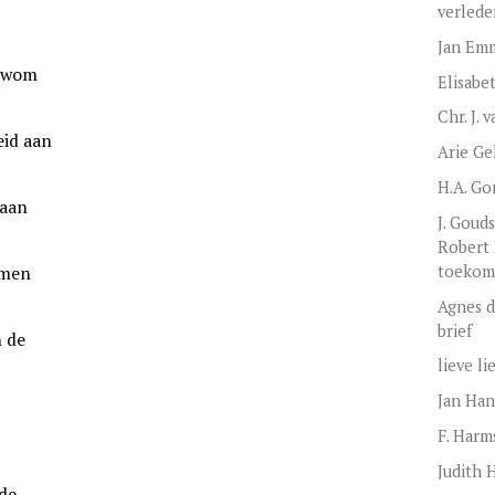
verlede
Jan Em
 zwom
Elisabe
Chr. J. 
eid aan
Arie Ge
H.A. Go
aan
J. Gou
Robert 
toekoms
amen
Agnes d
brief
 de
lieve li
Jan Han
F. Harm
Judith 
de