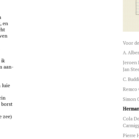
n
, en
cht
oven
Voor de
t
A. Albe
 ik
Jeroen 
om aan-
Jan Ste
C. Budd
 luie
Remco 
rin
Simon C
 borst
Herman 
e zee)
Cola De
Carmigg
Pierre 