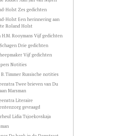
nd-Holst Zes gedichten
nd-Holst Een herinnering aan
te Roland Holst
n H.M. Rooymans Vijf gedichten
n Schagen Drie gedichten
heepmaker Vijf gedichten
ppers Notities
 B. Timmer Russische notities
Veenstra Twee brieven van Du
 aan Marsman
eenstra Literaire
ntenzorg gevraagd
rheul Lidia Tsjoekovskaja
oman
ener De bank in de Damstraat