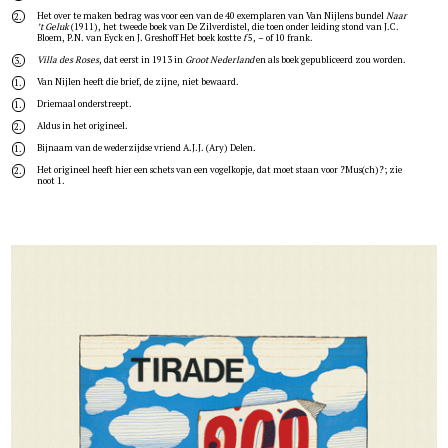
Het over te maken bedrag was voor een van de 40 exemplaren van Van Nijlens bundel
Naar
2.
’t Geluk
(1911), het tweede boek van De Zilverdistel, die toen onder leiding stond van J.C.
Bloem, P.N. van Eyck en J. Greshoff Het boek kostte
f
5, – of 10 frank.
Villa des Roses
, dat eerst in 1913 in
Groot Nederland
en als boek gepubliceerd zou worden.
3.
Van Nijlen heeft die brief, de zijne, niet bewaard.
1.
Driemaal onderstreept.
1.
Aldus in het origineel.
2.
Bijnaam van de wederzijdse vriend A.J.J. (Ary) Delen.
1.
Het origineel heeft hier een schets van een vogelkopje, dat moet staan voor ?Mus(ch)?; zie
2.
noot 1.