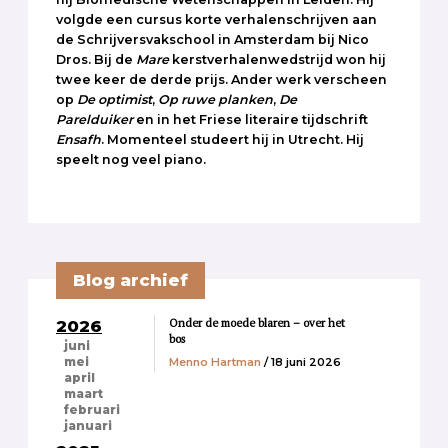
volgde een cursus korte verhalenschrijven aan
de Schrijversvakschool in Amsterdam bij Nico
Dros. Bij de
Mare
kerstverhalenwedstrijd won hij
twee keer de derde prijs. Ander werk verscheen
op
De optimist
,
Op ruwe planken
,
De
Parelduiker
en in het Friese literaire tijdschrift
Ensafh
. Momenteel studeert hij in Utrecht. Hij
speelt nog veel piano.
Blog archief
Onder de moede blaren – over het
2026
bos
juni
Menno Hartman
/ 18 juni 2026
mei
april
maart
februari
januari