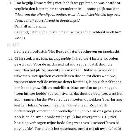
10.
‘Dat begrijp ik waarachtig niet’ heb ik weggelaten en was daardoor
verplicht den laatsten zin te veranderen in:… onmogelijk maakten.
‘Maar om die ellendige broodjes, waar de mof slechts één hap over
deed, zat zij voortdurend in doodsangst.’
Om half acht enz….
(vreemd, dat men de beste dingen soms geheel achteraf vindt hé?
Zoo is
[p. 680]
het heele hoofdstuk ‘Het Bezoek’ later geschreven en ingelascht.
11.
Of hij sterk was,
toen hij nog leefde.
Ik heb die 4 laatste woorden
ge-schrapt. Voor de aardigheid wil ik u zeggen dat ik door die
woorden het platte, ondelikate van onzen Duitscher wilde doen
uitkomen. Het spreken over zulk een doode tot diens weduwe,
wanneer men zelf de minnaar dezer laatste is, is op zich zelf reeds
een beetje gruwelijk en ondelikaat. Maar om dan nog te zeggen
‘toen hij nog leefde’ (de son vivant), dát doet de deur toe, want het
1.
zou
immers bij die Wwe het idee moeten opwekken ‘
toen
hij nog
leefde. Helaas! Waarom leeft hij
nu
niet meer.’ Zou heb ik
onderstreept, omdat het in werkelijkheid (en o.a. in ons geval)
niet
zoo is en de arme doode wel degelijk haast vergeten is. Gij ziet
hoe diep verborgen mijne bedoeling was toen ik schreef ‘toen hij
nog leefde’. Toch heb ik het geschrapt, omdat mij uit uw brief blijkt