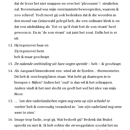
2.
dat de lezer het niet snappen en over het ‘pleosasm’
struikelen
zal. Bovenstaand was mijn
voornaamste
beweegreden, waarom ik
zoo schreef. Toch moet gij ook bedenken dat ik die woorden in
den mond van Grünewald gelegd heb, die een ordinaire klerk is en
dat een uitdrukking als ‘Est-ce qu’il était fort de son vivant’ heel
gewoon is. En in ‘de son vivant’ zat juist het zout. Enfin het is er
uit.
12.
Hij tegenover haar en
Zij tegenover hem
heb ik maar geschrapt.
13.
De nakende ontbinding uit hare oogen spreekt
– heb – ik geschrapt.
14.
Als Aasgaard binnenkomt enz. wind uit de fjorden… thermometer.
Dit heb ik
voorloopig
laten staan. Wat hebt gij daartegen in te
brengen v. Nijlen? Indien het ‘oud’ is dan wil ik het schrappen.
Anders vindt ik het niet slecht en geeft het wel het idee van mijn
Noor.
15.
…
‘om den vaderlandschen regen nog eens op zijn schedel te
voelen’
heb ik eenvoudig veranderd in:
‘om zijn vaderland nog eens
weer te zien.
’
16.
Image trop facile, zegt gij. Wat bedoelt gij? Bedenk dat Brulot
spreekt en niet ik. Ik heb echter die
en
weggelaten zoodat het nu