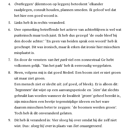
4.
Over
leggen’ (klemtoon op leggen) beteekent ‘elkander
raadplegen, consult houden, plannen smeden. Ik geloof wel dat
het hier een goed woord is.
5.
Links heb ik in rechts veranderd.
6.
Uwe opmerking betreffende het actieve van achterblijven is wel wat
puriteinsch maar toch juist. Ik heb dus gezegd ‘de oude bleef bij
den doode achter.’ ‘En geen van beiden sprak een woord’ heb ik
geschrapt. Dit was ironisch, maar ik erken dat ironie hier misschien
misplaatst is.
7.
En door de vensters
van het park
viel een zonnestraal Ge hebt
volkomen gelijk. ‘Van het park’ heb ik eenvoudig weggelaten.
8.
Neen, volgens mij is dat goed Nederl. Een boom ziet er niet groen
uit maar ziet groen.
Een mensch ziet er slecht
uit.
(of goed, of bleek). Er is alleen dit:
‘begonnen’
dat wijst op een aanvangsperiode en
‘zien’
dat slechts
gebruikt kan worden wanneer de kwaliteit
’groen’
geheel bereikt is,
zijn misschien een beetje tegenstrijdige ideeen en het ware
daarom misschien beter te zeggen: ‘de boomen werden groen’.
Toch heb ik dit onveranderd gelaten.
9.
Dit heb ik veranderd in: Vier sloeg hij over omdat hij die zelf niet
wist. Dus:
sloeg hij over
in plaats van
liet onaangeroerd.