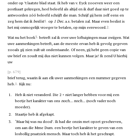
onder op ’t laatste blad staat. Ik heb van v. Eyck zooeven weer een
postkaart gekregen, heel beleefd als altijd en ik durf daar niet goed op te
antwoorden zóó beleefd schrijft die man. Schrijf gij hem zelf eens en
1.
zeg hem dat ik
beslist
op
1 Dec.
a.s. betalen zal. Maar even beslist is
2.
het mij onmogelijk vroeger te betalen, op mijn eerewoord.
3.
Wat nu het boek
betreft zal ik over uwe loftuigingen maar zwijgen. Wat
uwe aanmerkingen betreft, aan de meeste ervan heb ik gevolg gegeven
zooals gij zien zult uit onderstaande. Of neen, gij hebt geen copie van
uw brief en zoudt mij dus niet kunnen volgen. Maar ja! Ik zend U hierbij
uw
[p. 679]
brief terug, waarin ik aan elk uwer aanmerkingen een nummer gegeven
1.
heb.
Kijk nu:
1.
Heb ik niet veranderd. Die 2 × niet langer hebben voor mij een
beetje het karakter van ons
noch… noch…
(noch vader noch
moeder).
2.
Staartje heb ik afgekapt.
3.
‘Maar hij was nu dood’. Ik had die onzin met opzet geschreven,
om aan die Mme Dum. een beetje het karakter te geven van een
losbollig praatziek mensch. Maar toch heb ik het geschrapt.