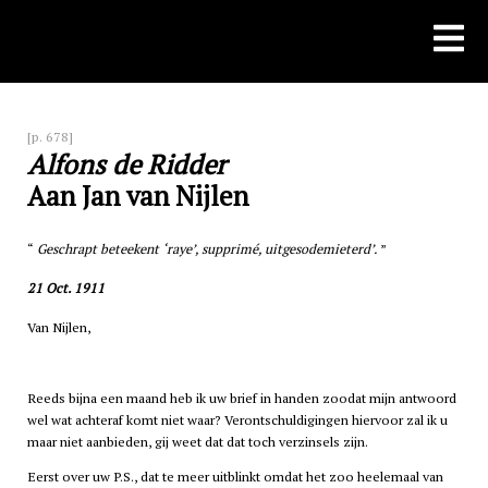
Skip
to
content
[p. 678]
Alfons de Ridder
Aan Jan van Nijlen
Geschrapt beteekent ‘raye’, supprimé, uitgesodemieterd’.
21 Oct. 1911
Van Nijlen,
Reeds bijna een maand heb ik uw brief in handen zoodat mijn antwoord
wel wat achteraf komt niet waar? Verontschuldigingen hiervoor zal ik u
maar niet aanbieden, gij weet dat dat toch verzinsels zijn.
Eerst over uw P.S., dat te meer uitblinkt omdat het zoo heelemaal van