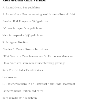
Alfons de Ridder Aan Jan van Nijlen
A. Roland-Holst Zes gedichten
A. Roland-Holst Een herinnering aan Henriette Roland Holst
Josefien H.M. Rooymans Vijf gedichten
J.C. van Schagen Drie gedichten
Nico Scheepmaker Vijf gedichten
K. Schippers Notities
Charles B. Timmer Russische notities
J.H.W. Veenstra Twee brieven van Du Perron aan Marsman
J.H.W. Veenstra Literaire monumentenzorg gevraagd
Kees Verheul Lidia Tsjoekovskaja
Leo Vroman
L.H. Wiener De bank in de Damstraat hoek Oude Hoogstraat
Janne Wijnalda Dertien gedichten
Kees Winkler Drie gedichten