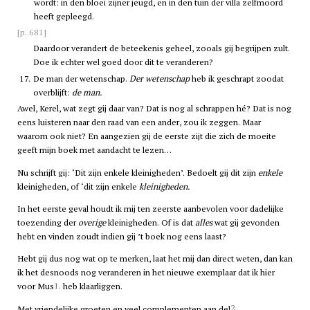
wordt: in den bloei zijner jeugd, en in den tuin der villa zelfmoord
heeft gepleegd.
[p. 681]
Daardoor verandert de beteekenis geheel, zooals gij begrijpen zult.
Doe ik echter wel goed door dit te veranderen?
17.
De man der wetenschap.
Der wetenschap
heb ik geschrapt zoodat
overblijft:
de man.
Awel, Kerel, wat zegt gij daar van? Dat is nog al schrappen hé? Dat is nog
eens luisteren naar den raad van een ander, zou ik zeggen. Maar
waarom ook niet? En aangezien gij de eerste zijt die zich de moeite
geeft mijn boek met aandacht te lezen…
Nu schrijft gij: ‘Dit zijn enkele kleinigheden’. Bedoelt gij dit zijn
enkele
kleinigheden, of ‘dit zijn enkele
kleinigheden.
In het eerste geval houdt ik mij ten zeerste aanbevolen voor dadelijke
toezending der
overige
kleinigheden. Of is dat
alles
wat gij gevonden
hebt en vinden zoudt indien gij ’t boek nog eens laast?
Hebt gij dus nog wat op te merken, laat het mij dan direct weten, dan kan
ik het desnoods nog veranderen in het nieuwe exemplaar dat ik hier
1.
voor Mus
heb klaarliggen.
2.
Met vriendelijke groeten en veel complementen aan del