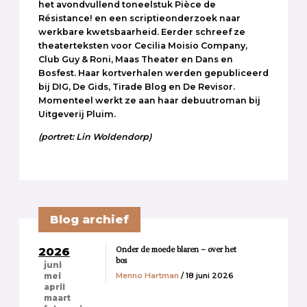
het avondvullend toneelstuk Pièce de
Résistance! en een scriptieonderzoek naar
werkbare kwetsbaarheid. Eerder schreef ze
theaterteksten voor Cecilia Moisio Company,
Club Guy & Roni, Maas Theater en Dans en
Bosfest. Haar kortverhalen werden gepubliceerd
bij DIG, De Gids, Tirade Blog en De Revisor.
Momenteel werkt ze aan haar debuutroman bij
Uitgeverij Pluim.
(portret: Lin Woldendorp)
Blog archief
Onder de moede blaren – over het
2026
bos
juni
Menno Hartman
/ 18 juni 2026
mei
april
maart