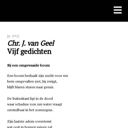
Skip
to
content
[p. 492]
Chr. J. van Geel
Vijf gedichten
Bij een omgewaaide boom
Een boom herhaalt zijn zucht voor wie
hem omgevallen ziet, hij zwijgt,
blijft blaren sturen naar geruis.
De buitenkant ligt in de dood
waar schaduw zon om water vraagt
onvindbaar in het zomergras.
Zijn laatste adem overstemt
wat ooit in bomen ruisen zal,