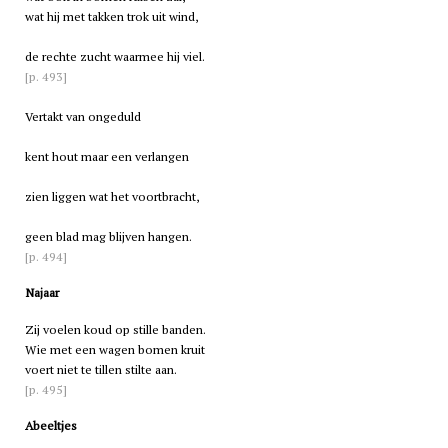
wat hij met takken trok uit wind,
de rechte zucht waarmee hij viel.
[p. 493]
Vertakt van ongeduld
kent hout maar een verlangen
zien liggen wat het voortbracht,
geen blad mag blijven hangen.
[p. 494]
Najaar
Zij voelen koud op stille banden.
Wie met een wagen bomen kruit
voert niet te tillen stilte aan.
[p. 495]
Abeeltjes