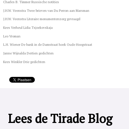
Charles B. Timmer Russische notities
J.H.W. Veenstra Twee brieven van Du Perron aan Marsman
J.H.W. Veenstra Literaire monumentenzorg gevraagd
Kees Verheul Lidia Tsjoekovskaja
Leo Vroman
L.H. Wiener De bank in de Damstraat hoek Oude Hoogstraat
Janne Wijnalda Dertien gedichten
Kees Winkler Drie gedichten
Lees de Tirade Blog