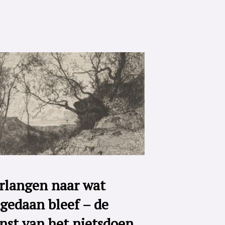
rlangen naar wat
gedaan bleef – de
nst van het nietsdoen