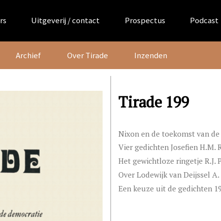
rs
Uitgeverij / contact
Prospectus
Podcast
Archief
Over Tirade
Inzenden
Tirade 199
Nixon en de toekomst van de 
Vier gedichten Josefien H.M
Het gewichtloze ringetje R.J.
Over Lodewijk van Deijssel A.
Een keuze uit de gedichten 1