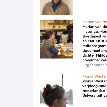
Marian van de
Marian van der
historica. Mo
Boedapest, w
en Cultuur st
radioprogra
documentaire
dichter Mikló
november wer
uitgezonden 
Plonia Weste
Plonia Westen
verpleegkund
Nederlandse T
Universiteit 