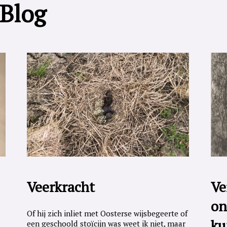
 Blog
Veerkracht
Ve
on
Of hij zich inliet met Oosterse wijsbegeerte of
ku
een geschoold stoïcijn was weet ik niet, maar