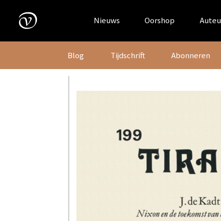
Skip
to
Nieuws
Oorshop
Auteu
content
Blog
Tijdschrift
Abonneren