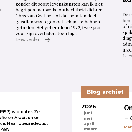
zonder dit soort levenskunsten kan ik niet
n
begrijpen met welke onthechtheid dichter
De e
Chris van Geel het lot dat hem ten deel
ben 
gevallen was tegemoet schijnt te hebben
of n
getreden. Het gebeurde in 1972, twee jaar
spij
voor zijn overlijden, toen hij...
ding
Lees verder
admi
inge
Lees
Blog archief
2026
On
1997) is dichter. Ze
juni
– 
ofie en Arabisch en
mei
te. Haar poëziedebuut
april
Men
maart
e
487.