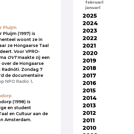
februari
januari
2025
2024
r Pluijm
2023
 Pluijm (1997) is
2022
menteel woont ze in
2021
aar ze Hongaarse Taal
udeert. Voor VPRO-
2020
mma
OVT
maakte zij een
2019
 over de Hongaarse
2018
s Radnóti. Zondag 7
2017
d de documentaire
op NPO Radio 1
.
2016
2015
ndorp
2014
dorp (1998) is
2013
ige en student
2012
aal en Cultuur aan de
2011
van Amsterdam.
2010