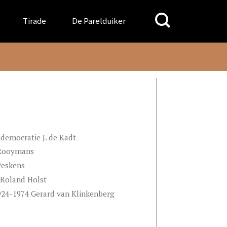
Search
Tirade
De Parelduiker
for:
democratie J. de Kadt
. Rooymans
 Peskens
 Roland Holst
924-1974 Gerard van Klinkenberg