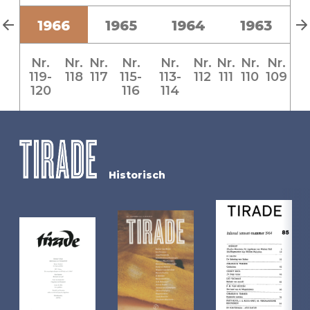
7
1966
1965
1964
1963
Nr.
Nr.
Nr.
Nr.
Nr.
Nr.
Nr.
Nr.
Nr.
119-
118
117
115-
113-
112
111
110
109
120
116
114
Historisch