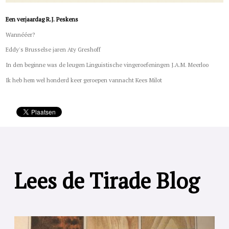
Een verjaardag R.J. Peskens
Wannééer?
Eddy's Brusselse jaren Aty Greshoff
In den beginne was de leugen Linguistische vingeroefeningen J.A.M. Meerloo
Ik heb hem wel honderd keer geroepen vannacht Kees Milot
Lees de Tirade Blog