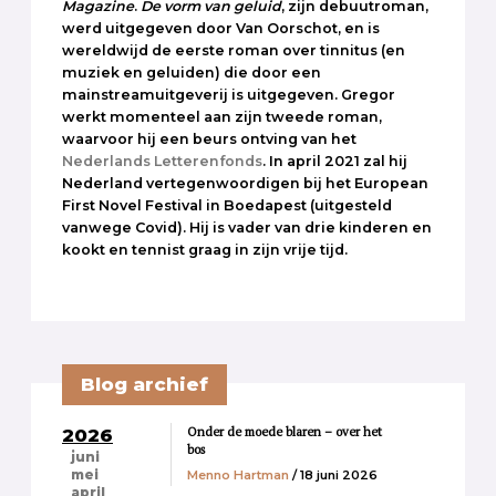
Magazine
.
De vorm van geluid
, zijn debuutroman,
werd uitgegeven door Van Oorschot, en is
wereldwijd de eerste roman over tinnitus (en
muziek en geluiden) die door een
mainstreamuitgeverij is uitgegeven. Gregor
werkt momenteel aan zijn tweede roman,
waarvoor hij een beurs ontving van het
Nederlands Letterenfonds
. In april 2021 zal hij
Nederland vertegenwoordigen bij het European
First Novel Festival in Boedapest (uitgesteld
vanwege Covid). Hij is vader van drie kinderen en
kookt en tennist graag in zijn vrije tijd.
Blog archief
Onder de moede blaren – over het
2026
bos
juni
Menno Hartman
/ 18 juni 2026
mei
april