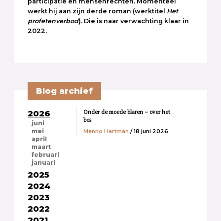
participatie en mensenrechten. Momenteel
werkt hij aan zijn derde roman (werktitel
Het
profetenverbod
). Die is naar verwachting klaar in
2022.
Blog archief
Onder de moede blaren – over het
2026
bos
juni
Menno Hartman
/ 18 juni 2026
mei
april
maart
februari
januari
2025
2024
2023
2022
2021