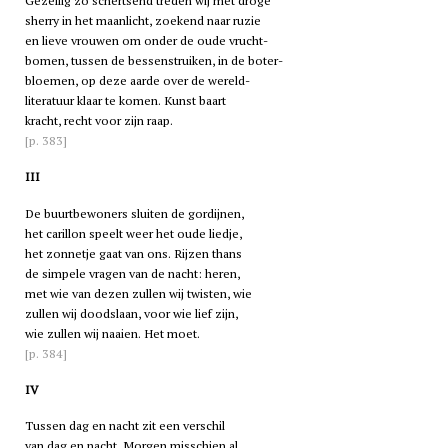
Gezellig zo schertsend treden wij met droge
sherry in het maanlicht, zoekend naar ruzie
en lieve vrouwen om onder de oude vrucht-
bomen, tussen de bessenstruiken, in de boter-
bloemen, op deze aarde over de wereld-
literatuur klaar te komen. Kunst baart
kracht, recht voor zijn raap.
[p. 383]
III
De buurtbewoners sluiten de gordijnen,
het carillon speelt weer het oude liedje,
het zonnetje gaat van ons. Rijzen thans
de simpele vragen van de nacht: heren,
met wie van dezen zullen wij twisten, wie
zullen wij doodslaan, voor wie lief zijn,
wie zullen wij naaien. Het moet.
[p. 384]
IV
Tussen dag en nacht zit een verschil
van dag en nacht. Morgen misschien al,