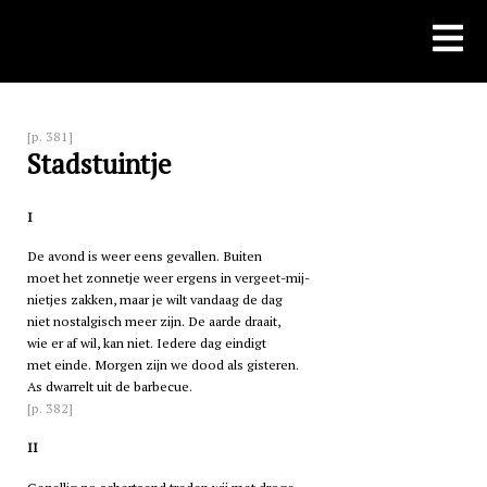
Skip
to
content
[p. 381]
Stadstuintje
I
De avond is weer eens gevallen. Buiten
moet het zonnetje weer ergens in vergeet-mij-
nietjes zakken, maar je wilt vandaag de dag
niet nostalgisch meer zijn. De aarde draait,
wie er af wil, kan niet. Iedere dag eindigt
met einde. Morgen zijn we dood als gisteren.
As dwarrelt uit de barbecue.
[p. 382]
II