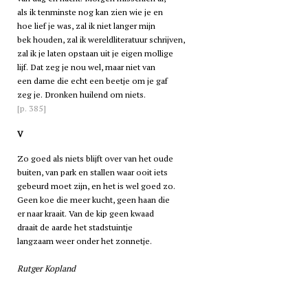
als ik tenminste nog kan zien wie je en
hoe lief je was, zal ik niet langer mijn
bek houden, zal ik wereldliteratuur schrijven,
zal ik je laten opstaan uit je eigen mollige
lijf. Dat zeg je nou wel, maar niet van
een dame die echt een beetje om je gaf
zeg je. Dronken huilend om niets.
[p. 385]
V
Zo goed als niets blijft over van het oude
buiten, van park en stallen waar ooit iets
gebeurd moet zijn, en het is wel goed zo.
Geen koe die meer kucht, geen haan die
er naar kraait. Van de kip geen kwaad
draait de aarde het stadstuintje
langzaam weer onder het zonnetje.
Rutger Kopland