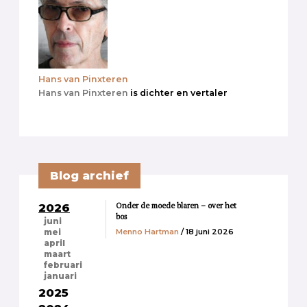
Hans van Pinxteren
Hans van Pinxteren
is dichter en vertaler
Blog archief
Onder de moede blaren – over het
2026
bos
juni
Menno Hartman
/ 18 juni 2026
mei
april
maart
februari
januari
2025