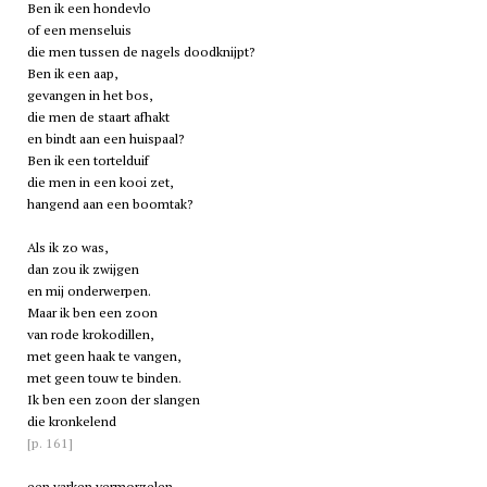
Ben ik een hondevlo
of een menseluis
die men tussen de nagels doodknijpt?
Ben ik een aap,
gevangen in het bos,
die men de staart afhakt
en bindt aan een huispaal?
Ben ik een tortelduif
die men in een kooi zet,
hangend aan een boomtak?
Als ik zo was,
dan zou ik zwijgen
en mij onderwerpen.
Maar ik ben een zoon
van rode krokodillen,
met geen haak te vangen,
met geen touw te binden.
Ik ben een zoon der slangen
die kronkelend
[p. 161]
een varken vermorzelen.