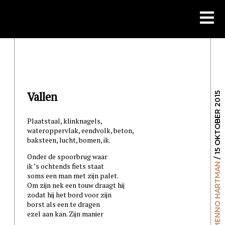
Skip
to
content
Vallen
/ 15 OKTOBER 2015
Plaatstaal, klinknagels,
wateroppervlak, eendvolk, beton,
baksteen, lucht, bomen, ik.
Onder de spoorbrug waar
MENNO HARTMAN
ik ’s ochtends fiets staat
soms een man met zijn palet.
Om zijn nek een touw draagt hij
zodat hij het bord voor zijn
borst als een te dragen
ezel aan kan. Zijn manier