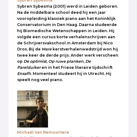
Sybren Sybesma
Sybren Sybesma (2001) werd in Leiden geboren.
Na de middelbare school deed hij een jaar
vooropleiding klassiek piano aan het Koninklijk
Conservatorium in Den Haag. Daarna studeerde
hij Biomedische Wetenschappen in Leiden. Hij
volgde een cursus korte verhalenschrijven aan
de Schrijversvakschool in Amsterdam bij Nico
Dros. Bij de
Mare
kerstverhalenwedstrijd won hij
twee keer de derde prijs. Ander werk verscheen
op
De optimist
,
Op ruwe planken
,
De
Parelduiker
en in het Friese literaire tijdschrift
Ensafh
. Momenteel studeert hij in Utrecht. Hij
speelt nog veel piano.
Michaël Van Remoortere