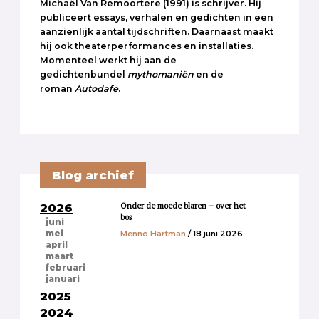
Michaël Van Remoortere (1991) is schrijver. Hij
publiceert essays, verhalen en gedichten in een
aanzienlijk aantal tijdschriften. Daarnaast maakt
hij ook theaterperformances en installaties.
Momenteel werkt hij aan de
gedichtenbundel
mythomaniën
en de
roman
Autodafe
.
Blog archief
Onder de moede blaren – over het
2026
bos
juni
Menno Hartman
/ 18 juni 2026
mei
april
maart
februari
januari
2025
2024