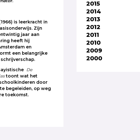
nator
.
2015
2014
2013
1966) is leerkracht in
2012
asisonderwijs. Zijn
2011
entwintig jaar aan
ing heeft hij
2010
Amsterdam en
2009
vormt een belangrijke
2000
 schrijverschap.
ssayistische
De
las
toont wat het
ischoolkinderen door
 te begeleiden, op weg
re toekomst.