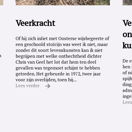
Veerkracht
Ve
on
Of hij zich inliet met Oosterse wijsbegeerte of
ku
een geschoold stoïcijn was weet ik niet, maar
zonder dit soort levenskunsten kan ik niet
n
begrijpen met welke onthechtheid dichter
De e
Chris van Geel het lot dat hem ten deel
ben 
gevallen was tegemoet schijnt te hebben
of n
getreden. Het gebeurde in 1972, twee jaar
spij
voor zijn overlijden, toen hij...
ding
Lees verder
admi
inge
Lees