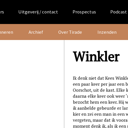
rs
Uitgeverij / contact
Prospectus
Podcast
nneren
Archief
Over Tirade
Inzenden
Winkler
Ik denk niet dat Kees Winkl
een paar keer per jaar een
Oorschot, uit de kast. Elke 
daarna elke keer ook weer ‘
bezocht hem een keer. Hij w
ik aanbelde gebeurde er lan
kier en zei een man in een 
vergeten, maar dat ik voor
moment denk ik, als ik een