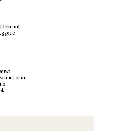
ik hem uit
eggetje
lauwt
 wij met hem
uin
ok
t