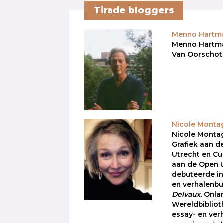
Tirade bloggers
Menno Hartm
Menno Hartman 
Van Oorschot
Nicole Monta
Nicole Montag
Grafiek aan d
Utrecht en C
aan de Open Un
debuteerde in
en verhalenb
Delvaux.
Onlan
Wereldbibliot
essay- en ver