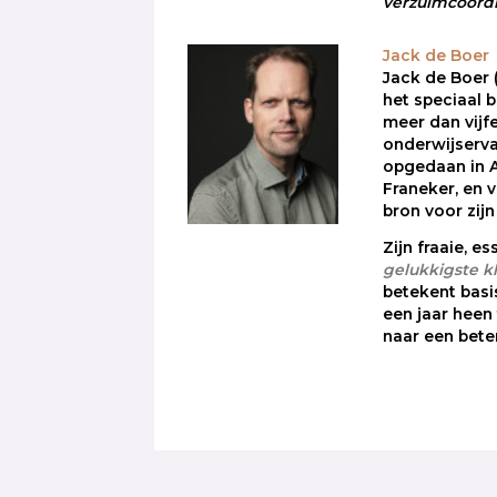
verzuimcoördi
Jack de Boer
Jack de Boer (
het speciaal b
meer dan vijf
onderwijservar
opgedaan in 
Franeker, en 
bron voor zijn
Zijn fraaie, e
gelukkigste k
betekent bas
een jaar heen
naar een bete