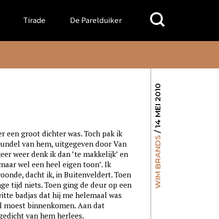
Search
Tirade
De Parelduiker
for:
/ 14 MEI 2010
er een groot dichter was. Toch pak ik
WIM BRANDS
 bundel van hem, uitgegeven door Van
keer weer denk ik dan ’te makkelijk’ en
maar wel een heel eigen toon’. Ik
oonde, dacht ik, in Buitenveldert. Toen
ge tijd niets. Toen ging de deur op een
witte badjas dat hij me helemaal was
al moest binnenkomen. Aan dat
 gedicht van hem herlees.