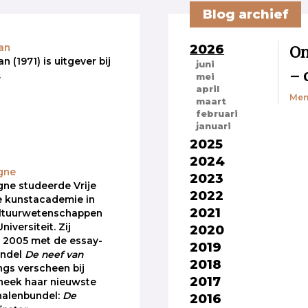
Blog archief
2026
On
an
(1971) is uitgever bij
juni
– 
.
mei
april
Men
maart
februari
januari
2025
2024
gne
2023
ne studeerde Vrije
2022
e kunstacademie in
2021
ultuurwetenschappen
iversiteit. Zij
2020
 2005 met de essay-
2019
undel
De neef van
2018
gs verscheen bij
2017
heek haar nieuwste
halenbundel:
De
2016