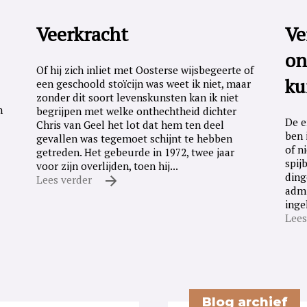
Veerkracht
Ve
on
Of hij zich inliet met Oosterse wijsbegeerte of
ku
een geschoold stoïcijn was weet ik niet, maar
zonder dit soort levenskunsten kan ik niet
n
begrijpen met welke onthechtheid dichter
De e
Chris van Geel het lot dat hem ten deel
ben 
gevallen was tegemoet schijnt te hebben
of n
getreden. Het gebeurde in 1972, twee jaar
spij
voor zijn overlijden, toen hij...
ding
Lees verder
admi
inge
Lees
Blog archief