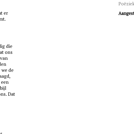
Poëzie
at er
Aanges
mt.
ig die
at ons
 van
den
r we de
aagd,
 een
ijl
ons. Dat
as