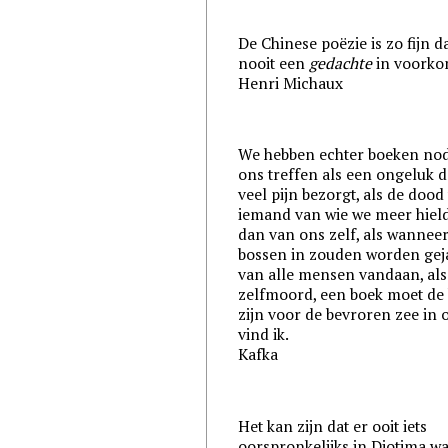
De Chinese poëzie is zo fijn d
nooit een
gedachte
in voorko
Henri Michaux
We hebben echter boeken nod
ons treffen als een ongeluk d
veel pijn bezorgt, als de dood
iemand van wie we meer hiel
dan van ons zelf, als wannee
bossen in zouden worden gej
van alle mensen vandaan, als
zelfmoord, een boek moet de b
zijn voor de bevroren zee in 
vind ik.
Kafka
Het kan zijn dat er ooit iets
oorspronkelijks in Diotima w