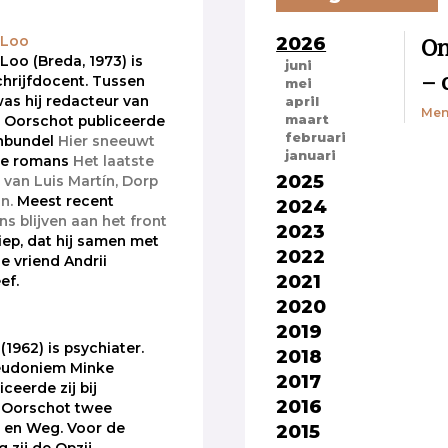
2026
On
 Loo
 Loo (Breda, 1973) is
juni
– 
chrijfdocent. Tussen
mei
was hij redacteur van
april
Men
maart
an Oorschot publiceerde
februari
enbundel
Hier sneeuwt
januari
de romans
Het laatste
2025
 van Luis Martín,
Dorp
n.
Meest recent
2024
s blijven aan het front
2023
iep, dat hij samen met
2022
e vriend Andrii
2021
ef.
2020
2019
(1962) is psychiater.
2018
eudoniem Minke
2017
ceerde zij bij
2016
n Oorschot twee
2015
t en Weg. Voor de