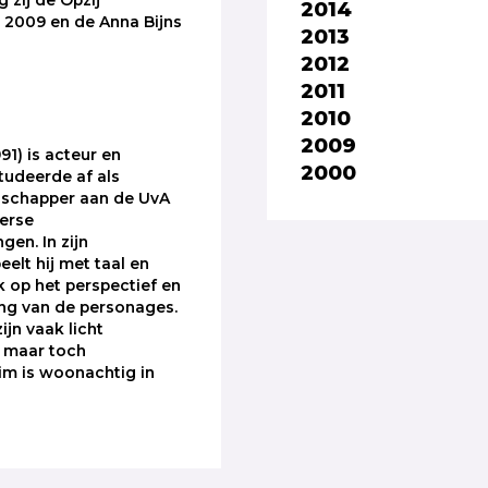
g zij de Opzij
2014
s 2009 en de Anna Bijns
2013
2012
2011
2010
2009
91) is acteur en
2000
 studeerde af als
schapper aan de UvA
erse
gen. In zijn
eelt hij met taal en
k op het perspectief en
ng van de personages.
ijn vaak licht
, maar toch
im is woonachtig in