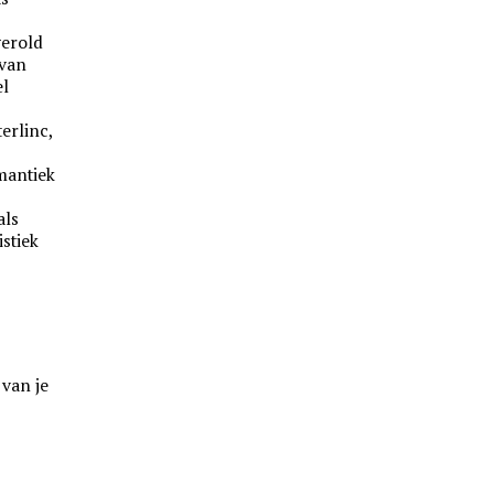
gerold
 van
el
erlinc,
mantiek
als
istiek
 van je