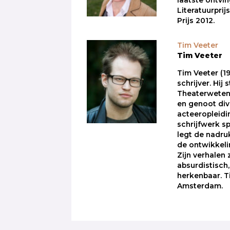
laatste ontvin
Literatuurprij
Prijs 2012.
Tim Veeter
Tim Veeter
Tim Veeter (19
schrijver. Hij
Theaterweten
en genoot div
acteeropleidin
schrijfwerk sp
legt de nadru
de ontwikkeli
Zijn verhalen z
absurdistisch
herkenbaar. T
Amsterdam.