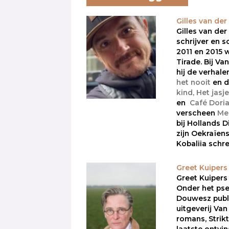
Gilles van der
Gilles van der
schrijver en s
2011 en 2015 
Tirade. Bij V
hij de verhal
het nooit
en 
kind,
Het jasje
en
Café Doria
verscheen
Men
bij Hollands D
zijn Oekraïens
Kobaliia schre
Greet Kuipers
Greet Kuipers 
Onder het ps
Douwesz publi
uitgeverij Va
romans, Strik