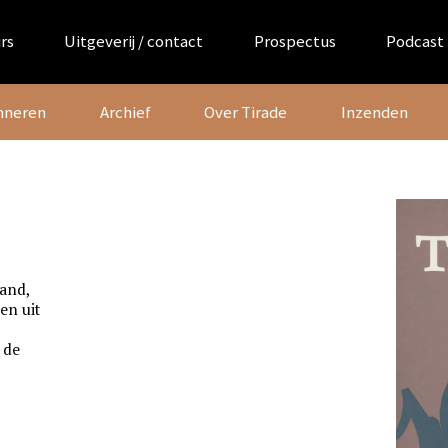
rs
Uitgeverij / contact
Prospectus
Podcast
nneren
Archief
Over Tirade
Inzenden
rand,
en uit
 de