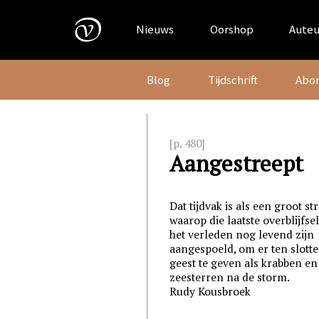
Skip
to
Nieuws
Oorshop
Auteu
content
Blog
Tijdschrift
Abo
[p. 480]
Aangestreept
Dat tijdvak is als een groot st
waarop die laatste overblijfsel
het verleden nog levend zijn
aangespoeld, om er ten slotte
geest te geven als krabben en
zeesterren na de storm.
Rudy Kousbroek