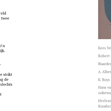
reld
 twee
o’n
Kees Ve
ijk.
Robert 
Naarden
e
A. Albe
e strikt
ng de
K. Ruys
 slechts
Hans va
onbewus
t
Herleze
Kousbr