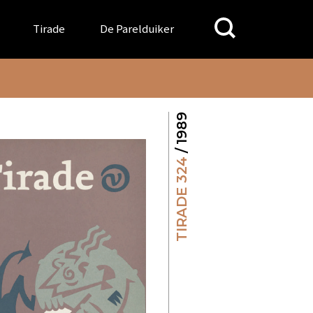
Search
Tirade
De Parelduiker
for:
/ 1989
TIRADE 324