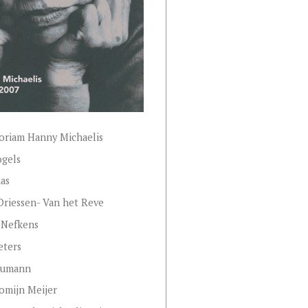
oriam Hanny Michaelis
ogels
as
Driessen- Van het Reve
Nefkens
eters
reumann
omijn Meijer