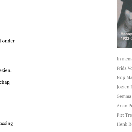
al onder
In mem
Frida V
ezien.
Nop Ma
chap,
Jozien 
Gemma 
Arjan P
Pitt T
lossing
Henk R