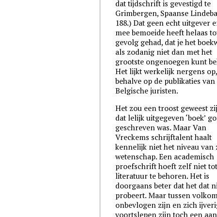
dat tijdschrift is gevestigd te
Grimbergen, Spaanse Lindeb
188.) Dat geen echt uitgever e
mee bemoeide heeft helaas to
gevolg gehad, dat je het boek
als zodanig niet dan met het
grootste ongenoegen kunt bek
Het lijkt werkelijk nergens op
behalve op de publikaties van
Belgische juristen.
Het zou een troost geweest zi
dat lelijk uitgegeven ‘boek’ g
geschreven was. Maar Van
Vreckems schrijftalent haalt
kennelijk niet het niveau van 
wetenschap. Een academisch
proefschrift hoeft zelf niet to
literatuur te behoren. Het is
doorgaans beter dat het dat n
probeert. Maar tussen volko
onbevlogen zijn en zich ijver
voortslepen zijn toch een aan