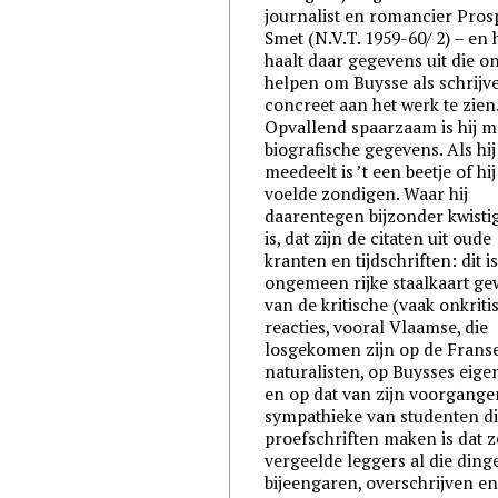
journalist en romancier Pros
Smet (N.V.T. 1959-60/ 2) – en h
haalt daar gegevens uit die o
helpen om Buysse als schrijv
concreet aan het werk te zien
Opvallend spaarzaam is hij m
biografische gegevens. Als hij
meedeelt is ’t een beetje of hij
voelde zondigen. Waar hij
daarentegen bijzonder kwisti
is, dat zijn de citaten uit oude
kranten en tijdschriften: dit i
ongemeen rijke staalkaart g
van de kritische (vaak onkriti
reacties, vooral Vlaamse, die
losgekomen zijn op de Frans
naturalisten, op Buysses eige
en op dat van zijn voorganger
sympathieke van studenten d
proefschriften maken is dat z
vergeelde leggers al die ding
bijeengaren, overschrijven e