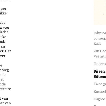
rger
dikke
 het
rk van
ische
Johnso
ijke
consequ
 ook
Kadt
 van
er. Het
van Geel
ever
Veenstr
Onder s
de
le weg
Bij een 
p de
Bittrem
wat
t de
Twee ge
sitaire
Russisc
t van
Dagboek
iaat van