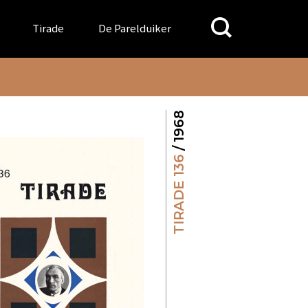
Search
Tirade
De Parelduiker
for:
/ 1968
TIRADE 136