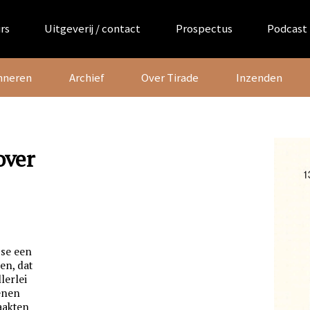
rs
Uitgeverij / contact
Prospectus
Podcast
nneren
Archief
Over Tirade
Inzenden
over
sse een
en, dat
lerlei
enen
aakten