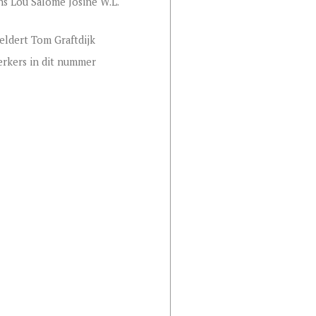
s Lou Salomé Josine W.L.
eldert Tom Graftdijk
rkers in dit nummer