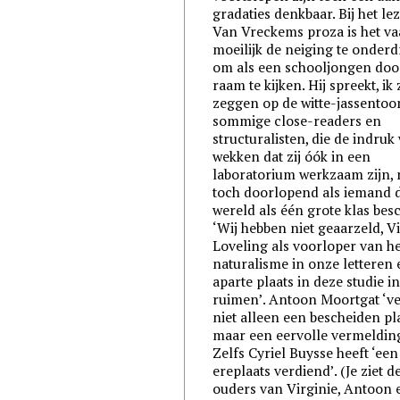
gradaties denkbaar. Bij het le
Van Vreckems proza is het va
moeilijk de neiging te onder
om als een schooljongen doo
raam te kijken. Hij spreekt, ik 
zeggen op de witte-jassentoo
sommige close-readers en
structuralisten, die de indruk
wekken dat zij óók in een
laboratorium werkzaam zijn,
toch doorlopend als iemand d
wereld als één grote klas bes
‘Wij hebben niet geaarzeld, V
Loveling als voorloper van he
naturalisme in onze letteren
aparte plaats in deze studie in
ruimen’. Antoon Moortgat ‘ve
niet alleen een bescheiden pl
maar een eervolle vermelding
Zelfs Cyriel Buysse heeft ‘een
ereplaats verdiend’. (Je ziet d
ouders van Virginie, Antoon 