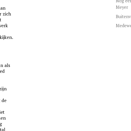
Nog een
Meyer
aan
r zich
Buitenv
t
werk
Medewe
ijken.
,
jn als
oed
zijn
t de
iet
men
ig
tal