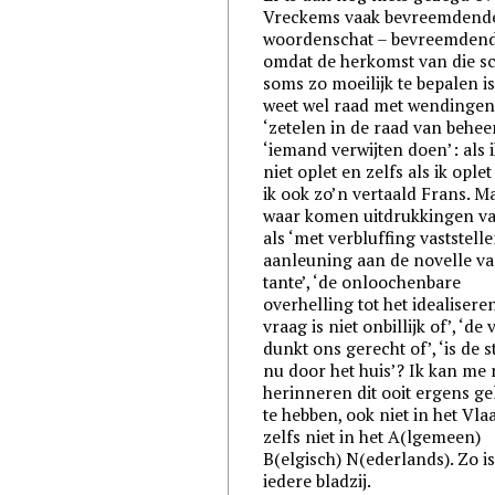
Vreckems vaak bevreemdend
woordenschat – bevreemden
omdat de herkomst van die s
soms zo moeilijk te bepalen is
weet wel raad met wendingen
‘zetelen in de raad van beheer
‘iemand verwijten doen’: als 
niet oplet en zelfs als ik oplet
ik ook zo’n vertaald Frans. M
waar komen uitdrukkingen v
als ‘met verbluffing vaststellen
aanleuning aan de novelle va
tante’, ‘de onloochenbare
overhelling tot het idealiseren
vraag is niet onbillijk of’, ‘de
dunkt ons gerecht of’, ‘is de 
nu door het huis’? Ik kan me 
herinneren dit ooit ergens g
te hebben, ook niet in het Vl
zelfs niet in het A(lgemeen)
B(elgisch) N(ederlands). Zo is
iedere bladzij.