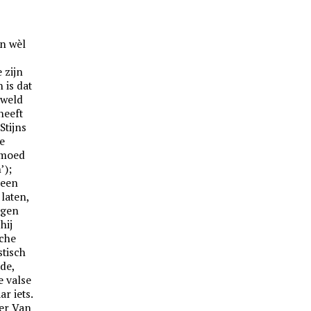
n wèl
 zijn
 is dat
eweld
heeft
Stijns
ve
 moed
’);
 een
laten,
ngen
hij
sche
stisch
de,
e valse
ar iets.
ver Van