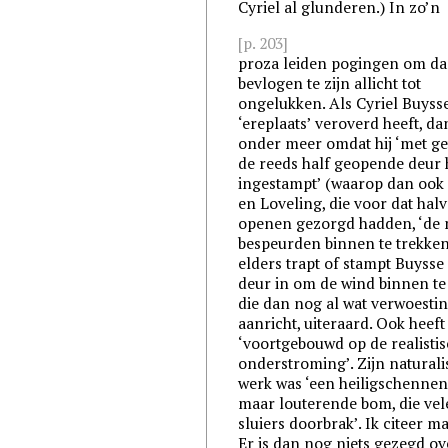
Cyriel al glunderen.) In zo’n
[p. 203]
proza leiden pogingen om da
bevlogen te zijn allicht tot
ongelukken. Als Cyriel Buysse
‘ereplaats’ veroverd heeft, dan
onder meer omdat hij ‘met g
de reeds half geopende deur 
ingestampt’ (waarop dan ook 
en Loveling, die voor dat hal
openen gezorgd hadden, ‘de
bespeurden binnen te trekken
elders trapt of stampt Buysse
deur in om de wind binnen te 
die dan nog al wat verwoesti
aanricht, uiteraard. Ook heeft 
‘voortgebouwd op de realisti
onderstroming’. Zijn naturali
werk was ‘een heiligschennen
maar louterende bom, die vel
sluiers doorbrak’. Ik citeer ma
Er is dan nog niets gezegd o