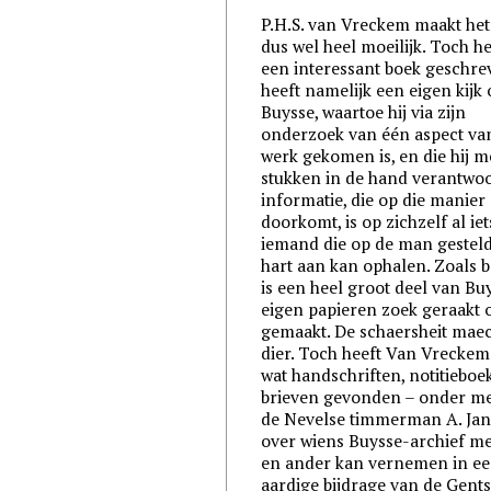
P.H.S. van Vreckem maakt het
dus wel heel moeilijk. Toch he
een interessant boek geschrev
heeft namelijk een eigen kijk
Buysse, waartoe hij via zijn
onderzoek van één aspect va
werk gekomen is, en die hij m
stukken in de hand verantwoo
informatie, die op die manier
doorkomt, is op zichzelf al ie
iemand die op de man gesteld 
hart aan kan ophalen. Zoals 
is een heel groot deel van Bu
eigen papieren zoek geraakt 
gemaakt. De schaersheit maec
dier. Toch heeft Van Vreckem
wat handschriften, notitieboe
brieven gevonden – onder me
de Nevelse timmerman A. Jan
over wiens Buysse-archief m
en ander kan vernemen in e
aardige bijdrage van de Gent