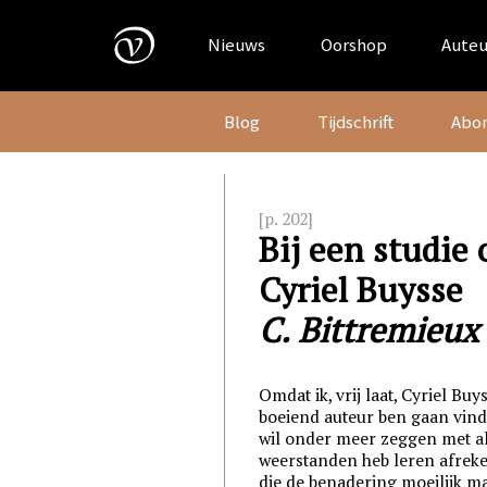
Skip
to
Nieuws
Oorshop
Auteu
content
Blog
Tijdschrift
Abo
[p. 202]
Bij een studie 
Cyriel Buysse
C. Bittremieux
Omdat ik, vrij laat, Cyriel Buy
boeiend auteur ben gaan vind
wil onder meer zeggen met al
weerstanden heb leren afrek
die de benadering moeilijk m