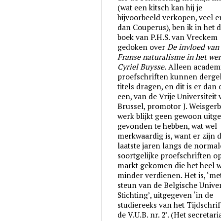
(wat een kitsch kan hij je
bijvoorbeeld verkopen, veel e
dan Couperus), ben ik in het 
boek van P.H.S. van Vreckem
gedoken over
De invloed van
Franse naturalisme in het we
Cyriel Buysse.
Alleen academ
proefschriften kunnen dergel
titels dragen, en dit is er dan
een, van de Vrije Universiteit
Brussel, promotor J. Weisgerb
werk blijkt geen gewoon uitg
gevonden te hebben, wat wel
merkwaardig is, want er zijn 
laatste jaren langs de norma
soortgelijke proefschriften o
markt gekomen die het heel 
minder verdienen. Het is, ‘me
steun van de Belgische Univer
Stichting’, uitgegeven ‘in de
studiereeks van het Tijdschrif
de V.U.B. nr. 2’. (Het secretar