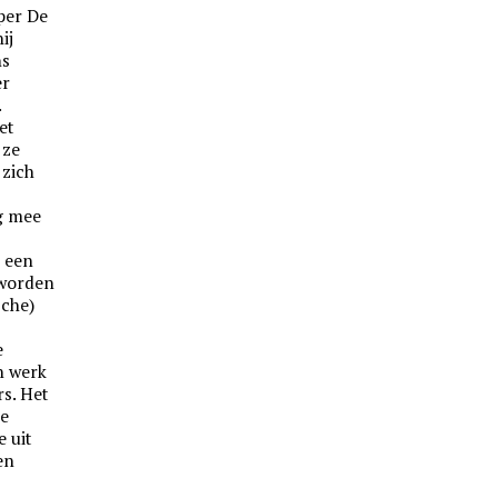
per De
ij
ns
er
.
et
 ze
 zich
g mee
s een
eworden
sche)
e
n werk
s. Het
ie
e uit
en
n