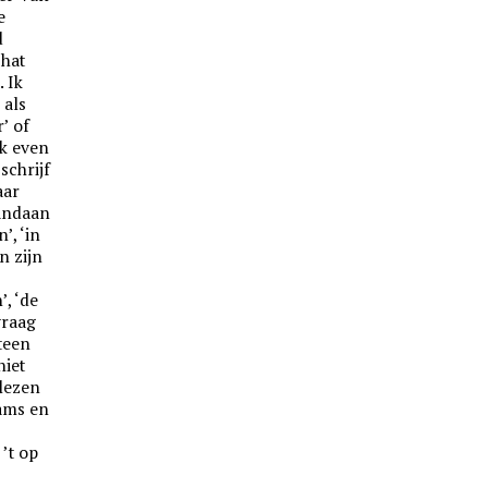
e
d
chat
. Ik
 als
’ of
ik even
 schrijf
aar
andaan
’, ‘in
n zijn
’, ‘de
 vraag
steen
niet
elezen
aams en
 ’t op