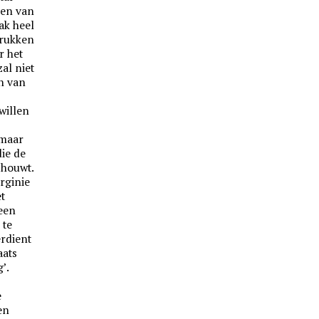
zen van
ak heel
drukken
r het
zal niet
n van
 willen
 maar
ie de
chouwt.
irginie
t
 een
 te
rdient
aats
’.
e
en