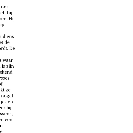
 ons
eft hij
en. Hij
 op
n diens
et de
rdt. De
ts waar
is zijn
bekend
ysses
of
kt ze
 nogal
kjes en
er bij
ssens,
en een
en
se