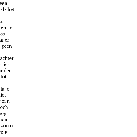
 een
als het
3x
en. Je
ico
at er
s geen
 achter
ecies
 onder
 tot
la je
iet
 zijn
och
nog
chen
 zoo’n
èg je