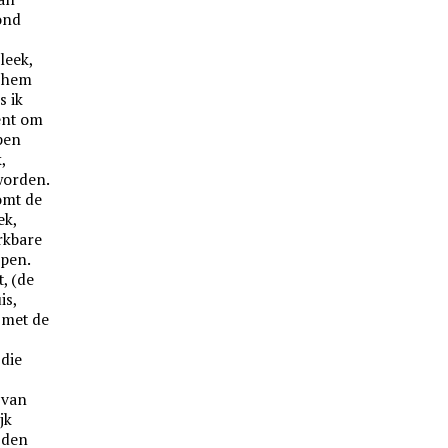
ond
leek,
g hem
s ik
ent om
pen
,
worden.
omt de
ek,
rkbare
ppen.
, (de
is,
t met de
 die
n
 van
jk
 den