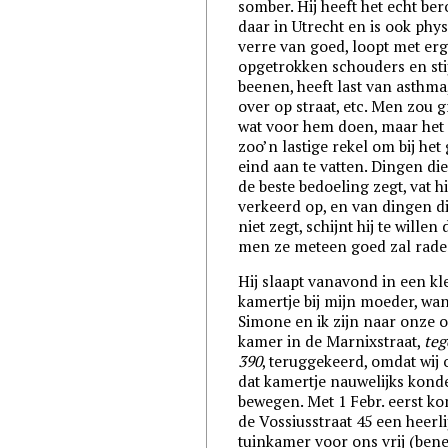
somber. Hij heeft het echt be
daar in Utrecht en is ook phys
verre van goed, loopt met er
opgetrokken schouders en sti
beenen, heeft last van asthma
over op straat, etc. Men zou 
wat voor hem doen, maar het 
zoo’n lastige rekel om bij het
eind aan te vatten. Dingen die
de beste bedoeling zegt, vat hi
verkeerd op, en van dingen di
niet zegt, schijnt hij te willen 
men ze meteen goed zal rade
Hij slaapt vanavond in een kl
kamertje bij mijn moeder, wan
Simone en ik zijn naar onze 
kamer in de Marnixstraat,
teg
390
, teruggekeerd, omdat wij 
dat kamertje nauwelijks kond
bewegen. Met 1 Febr. eerst ko
de Vossiusstraat 45 een heerli
tuinkamer voor ons vrij (bene