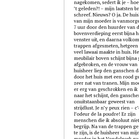
nagekomen, sedert ik je – hoe
’t geleden?! – mijn laatsten br
schreef. Nieuws? O ja. De hui
van mijn moeder is vanmorg
7 uur door den huurder van 
bovenverdieping eerst bijna h
venster uit, en daarna volko
trappen afgesmeten, hetgeen
veel lawaai maakte in huis. He
meubilair boven schijnt bijna
afgebroken, en de vrouw van
huisheer liep den ganschen 
door het huis met een rood ge
zeer nat van tranen. Mijn moe
er erg van geschrokken en ik
naar het schijnt, den gansch
onuitstaanbaar geweest van
strijdlust. Je n’y peux rien – c’
l’odeur de la poudre! Er zijn
menschen die ik absoluut
nie
begrijp. Na van de trappen g
te zijn, is de huisheer van mij
moeder in het Vondelpark ga