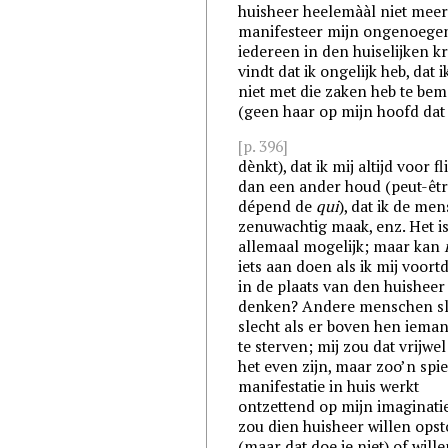
huisheer heelemààl niet meer.
manifesteer mijn ongenoege
iedereen in den huiselijken k
vindt dat ik ongelijk heb, dat i
niet met die zaken heb te be
(geen haar op mijn hoofd dat
[p. 396]
dènkt), dat ik mij altijd voor f
dan een ander houd (peut-être
dépend de
qui
), dat ik de me
zenuwachtig maak, enz. Het i
allemaal mogelijk; maar kan
iets aan doen als ik mij voor
in de plaats van den huishee
denken? Andere menschen s
slecht als er boven hen ieman
te sterven; mij zou dat vrijwe
het even zijn, maar zoo’n spi
manifestatie in huis werkt
ontzettend op mijn imaginatie
zou dien huisheer willen ops
(maar dat doe je niet) of will