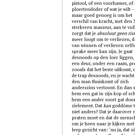
pistool, of een voorhamer, of
ploertendoder of wat je wilt – 
maar goed genoeg is om het
verschil van kracht, met den 
sterkeren masseur, aan te vull
zorgt dat je
absoluut geen ris
meer loopt om te verliezen, d
van winnen of verliezen zelf
sprake meer kan zijn. Je gaat
desnoods op den loer liggen,
een deur, onder een raam, pr
zooals dat het beste uitkomt,
de trap desnoods, en je wacht
den man thuiskomt of zich
anderszins vertoont. En dan s
hem een gat in zijn kop of sch
hem een ander soort gat door
zielement. Dat
kan
goddôme t
niet anders? Dat je daarover 
praten moet en dat de mens
om je heen naar je kijken met
leep gezicht van: ‘nu ja, dat z