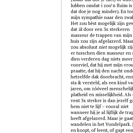
lubben omdat-i zoo’n fluim i
dat doe je nog minder). En to
mijn sympathie naar den zwak
Het zou bèst mogelijk zijn ge
dat
ik
door een 3x sterkeren
masseur de trappen van mijn
huis zou zijn afgelazerd. Maa
zou absoluut
niet
mogelijk zij
er tusschen dien masseur en 
dien verderen dag niets meer
voorviel, dat hij met mijn vro
praatte, dat hij den nacht ond
hetzelfde dak doorbracht, enz
sta ik versteld, als een kind v
jaren, om zóóveel menschelij
platheid en misselijkheid. Als
vent 3x sterker is dan jezelf g
hem niet te lijf – vooral niet
wanneer hij je al lijflijk de tr
heeft afgelazerd. Maar je gaat
wandelen in het Vondelpark. 
en koopt, of leent, of gapt ee