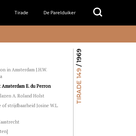
Search
Tirade
De Parelduiker
for:
/ 1969
on in Amsterdam J.H.W.
TIRADE 149
a
it Amsterdam E. du Perron
lazen A. Roland Holst
 of strijdbaarheid Josine W.L.
Haastrecht
ten]