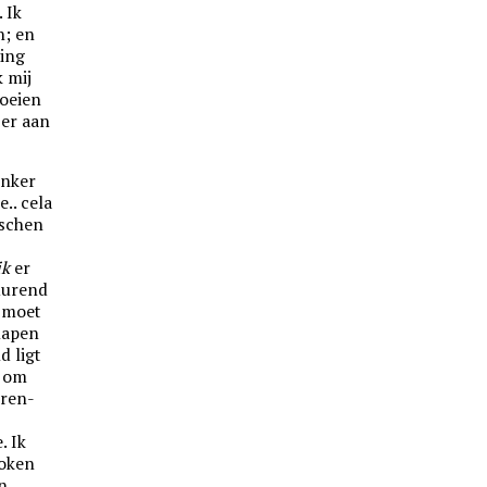
 Ik
n; en
ring
k mij
moeien
 er aan
linker
.. cela
nschen
s
ik
er
tdurend
r moet
lapen
d ligt
l om
eren-
. Ik
token
en