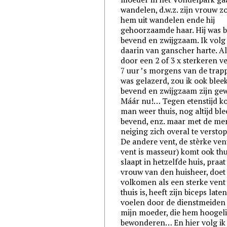
wandelen, d.w.z. zijn vrouw z
hem uit wandelen ende hij
gehoorzaamde haar. Hij was b
bevend en zwijgzaam. Ik vol
daarin van ganscher harte. Al
door een 2 of 3 x sterkeren v
7 uur ’s morgens van de trap
was gelazerd, zou ik ook bleek
bevend en zwijgzaam zijn ge
Máár nu!… Tegen etenstijd k
man weer thuis, nog altijd ble
bevend, enz. maar met de me
neiging zich overal te versto
De andere vent, de stèrke vent
vent is masseur) komt ook thu
slaapt in hetzelfde huis, praa
vrouw van den huisheer, doet
volkomen als een sterke vent
thuis is, heeft zijn biceps late
voelen door de dienstmeiden
mijn moeder, die hem hoogeli
bewonderen… En hier volg ik