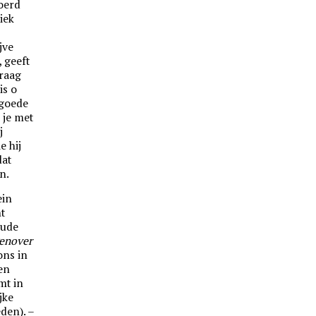
roerd
iek
g
jve
, geeft
graag
is o
 goede
 je met
j
e hij
dat
n.
ein
t
oude
enover
ons in
en
mt in
jke
den). –