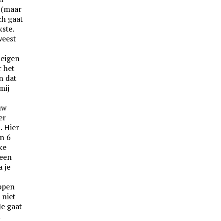
s (maar
ch gaat
ste.
weest
 eigen
r het
n dat
mij
uw
er
. Hier
an 6
ke
 een
a je
appen
 niet
Je gaat
n