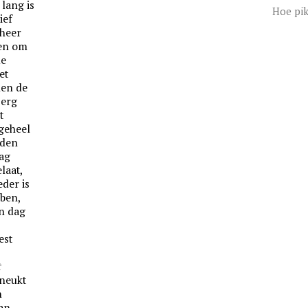
 lang is
Hoe pik
ief
sheer
en om
de
et
men de
 erg
t
 geheel
 den
dag
laat,
der is
 ben,
en dag
est
t
eneukt
n
an