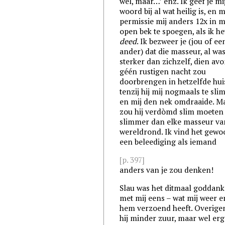
wel, maar…’ enz. Ik geef je mi
woord bij al wat heilig is, en 
permissie mij anders 12x in m
open bek te spoegen, als ik h
deed
. Ik bezweer je (jou of ee
ander) dat die masseur, al was 
sterker dan zichzelf, dien av
géén rustigen nacht zou
doorbrengen in hetzelfde hui
tenzij hij mij nogmaals te sli
en mij den nek omdraaide. M
zou hij verdòmd slim moeten 
slimmer dan elke masseur va
wereldrond. Ik vind het gew
een beleediging als iemand
[p. 397]
anders van je zou denken!
Slau was het ditmaal goddank
met mij eens – wat mij weer e
hem verzoend heeft. Overige
hij minder zuur, maar wel erg