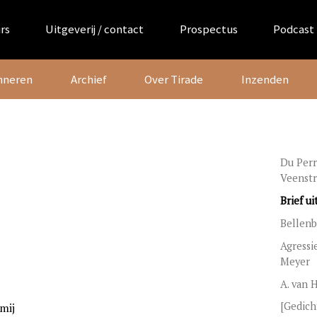
rs
Uitgeverij / contact
Prospectus
Podcast
nneren
Archief
Over Tirade
Inzenden
Du Perr
Veenstr
Brief u
Bellenb
Agressie
Meyer
A. van 
[Gedich
 mij