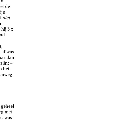
jn
met de
ijn
et
niet
n
hij 3 x
ond
s,
m af was
aar dan
zijn: –
n het
oonweg
 geheel
rg met
ns was