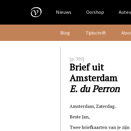
Skip
to
Nieuws
Oorshop
Auteu
content
Blog
Tijdschrift
Abo
[p. 395]
Brief uit
Amsterdam
E. du Perron
Amsterdam, Zaterdag.
Beste Jan,
Twee briefkaarten van je zijn